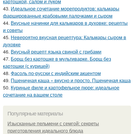
картошкой, салом и луком
43.
Идеальное сочетание морепродуктов: кальмары
фаршированные крабовыми палочками и сыром
44.
Вкусные начинки для кальмаров в духовке: рецепты
и советы
45.
Невероятно вкусная рецептура: Кальмары сыром в
духовке
46.
Вкусный рецепт языка свиной с грибами
47.
Борщ без картошке в мультиварке. Борщ без
картошки (с курицей)
48.
Фасоль по-русски с индийским акцентом
49.
Пшеничная каша » вкусно и просто. Пшеничная каша
50.
Куриные филе и картофельное пюре: идеальное
сочетание на вашем столе
Популярные материалы
Изысканные пельмени с семгой: секреты
приготовления идеального блюда