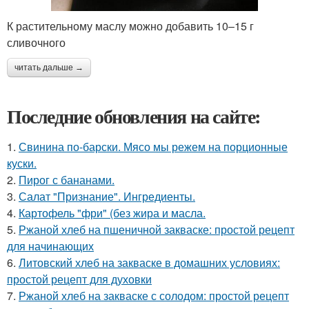
К растительному маслу можно добавить 10–15 г
сливочного
читать дальше →
Последние обновления на сайте:
1.
Свинина по-барски. Мясо мы режем на порционные
куски.
2.
Пирог с бананами.
3.
Салат "Признание". Ингредиенты.
4.
Картофель "фри" (без жира и масла.
5.
Ржаной хлеб на пшеничной закваске: простой рецепт
для начинающих
6.
Литовский хлеб на закваске в домашних условиях:
простой рецепт для духовки
7.
Ржаной хлеб на закваске с солодом: простой рецепт