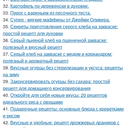
32.
Картофель по-деревенски в духовке.
33.
Пирог с вареньем из песочного теста.
34.
Супер - мягкие маффины от Джейми Оливера.
35.
Секреты приготовления серого хлеба на закваске:
простой рецепт для духовки
36.
Серый льняной хлеб на пшеничной закваске:
полезный и вкусный рецепт
37.
Серый хлеб на закваске с медом и кориандром:
полезный и ароматный рецепт
38.
Вкусные огурцы без стерилизации и уксуса: рецепты
на зиму
39.
Законсервировать огурцы без сахара: простой
рецепт для домашнего консервирования
40.
Откройте для себя новые вкусы: 20 рецептов
идеального риса с овощами
41.
Подарочные рецепты: основные блюда с креветками
и рисом
42.
Вкусные и удобные: рецепт дрожжевых драников с