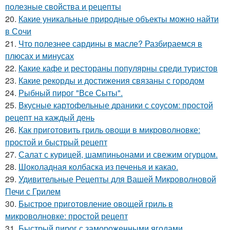
полезные свойства и рецепты
20.
Какие уникальные природные объекты можно найти
в Сочи
21.
Что полезнее сардины в масле? Разбираемся в
плюсах и минусах
22.
Какие кафе и рестораны популярны среди туристов
23.
Какие рекорды и достижения связаны с городом
24.
Рыбный пирог "Все Сыты".
25.
Вкусные картофельные драники с соусом: простой
рецепт на каждый день
26.
Как приготовить гриль овощи в микроволновке:
простой и быстрый рецепт
27.
Салат с курицей, шампиньонами и свежим огурцом.
28.
Шоколадная колбаска из печенья и какао.
29.
Удивительные Рецепты для Вашей Микроволновой
Печи с Грилем
30.
Быстрое приготовление овощей гриль в
микроволновке: простой рецепт
31.
Быстрый пирог с замороженными ягодами.