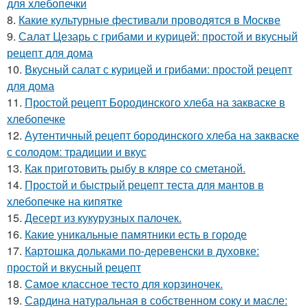
для хлебопечки
8.
Какие культурные фестивали проводятся в Москве
9.
Салат Цезарь с грибами и курицей: простой и вкусный
рецепт для дома
10.
Вкусный салат с курицей и грибами: простой рецепт
для дома
11.
Простой рецепт Бородинского хлеба на закваске в
хлебопечке
12.
Аутентичный рецепт бородинского хлеба на закваске
с солодом: традиции и вкус
13.
Как приготовить рыбу в кляре со сметаной.
14.
Простой и быстрый рецепт теста для мантов в
хлебопечке на кипятке
15.
Десерт из кукурузных палочек.
16.
Какие уникальные памятники есть в городе
17.
Картошка дольками по-деревенски в духовке:
простой и вкусный рецепт
18.
Самое классное тесто для корзиночек.
19.
Сардина натуральная в собственном соку и масле: