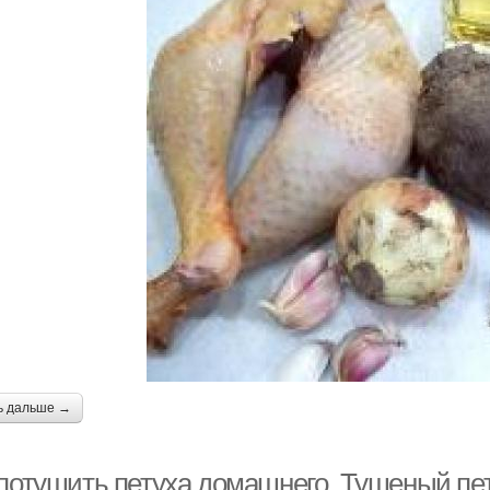
ь дальше →
 потушить петуха домашнего. Тушеный пе