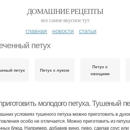
ДОМАШНИЕ РЕЦЕПТЫ
все самое вкусное тут
главная
новости
статьи
еченный петух
Петух с
шеный петух
Петух с луком
овощами
приготовить молодого петуха. Тушеный пе
ашних условиях тушеного петуха можно приготовить в духов
товления особо не отличается. Можно приготовить из петух
чных блюд. Например, добавив вино, пиво, сделав соус или