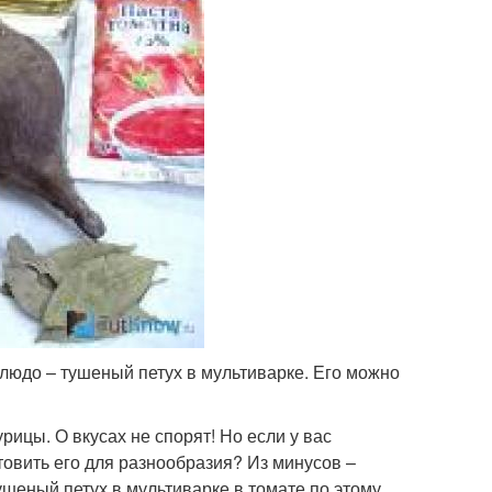
 блюдо – тушеный петух в мультиварке. Его можно
рицы. О вкусах не спорят! Но если у вас
товить его для разнообразия? Из минусов –
Тушеный петух в мультиварке в томате по этому