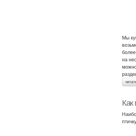
Мы ку
возьме
более
на не
можно
разде
читат
Как
Наибо
птичк