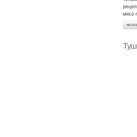
рецеп
мясо 
читат
Туш