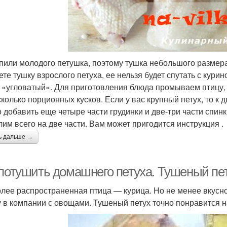
пили молодого петушка, поэтому тушка небольшого размера 
те тушку взрослого петуха, ее нельзя будет спутать с курин
 «угловатый». Для приготовления блюда промываем птицу
сколько порционных кусков. Если у вас крупный петух, то к
 добавить еще четыре части грудинки и две-три части спинк
лим всего на две части. Вам может пригодится инструкция .
ь дальше →
 потушить домашнего петуха. Тушеный пе
лее распространенная птица — курица. Но не менее вкусное
у в компании с овощами. Тушеный петух точно понравится