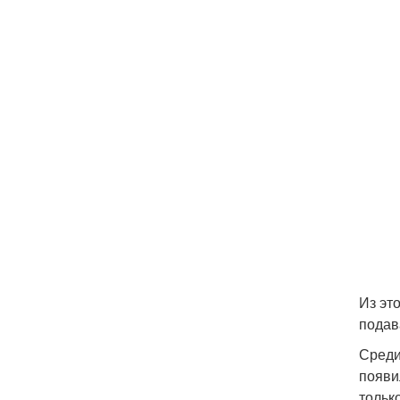
Из эт
подав
Среди
появи
тольк