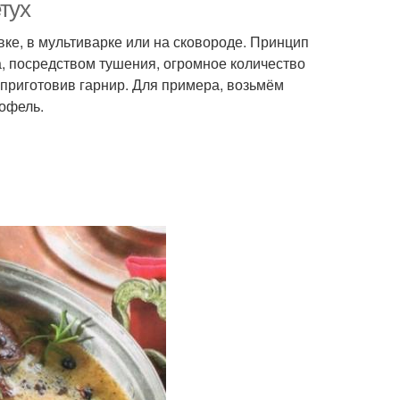
петуха
тух
ке, в мультиварке или на сковороде. Принцип
а, посредством тушения, огромное количество
етух в духовке
Фаршированный петух
 приготовив гарнир. Для примера, возьмём
тофель.