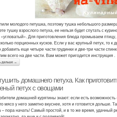
пили молодого петушка, поэтому тушка небольшого размера 
те тушку взрослого петуха, ее нельзя будет спутать с курин
 «угловатый». Для приготовления блюда промываем птицу
сколько порционных кусков. Если у вас крупный петух, то к
 добавить еще четыре части грудинки и две-три части спинк
лим всего на две части. Вам может пригодится инструкция .
ь дальше →
тушить домашнего петуха. Как приготовит
еный петух с овощами
юбители домашней курятины знают: если есть возможность – 
что мясо у него заметно вкуснее, хотя и готовится дольше. 
а – пора начать! Самый простой, и в то же время, удачный р
 ароматно, да еще и с подливкой!