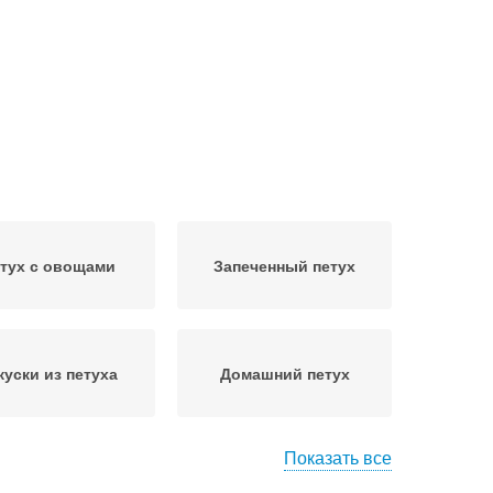
тух с овощами
Запеченный петух
куски из петуха
Домашний петух
Показать все
Блюда из домашнего
ух в скороварке