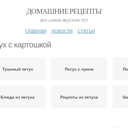
ДОМАШНИЕ РЕЦЕПТЫ
все самое вкусное тут
главная
новости
статьи
ух с картошкой
Тушеный петух
Петух с луком
Пе
Блюда из петуха
Рецепты из петуха
За
Петух в сметане
Петух в мультиварке
Пет