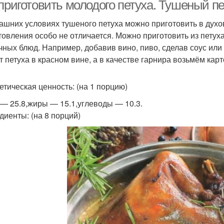
приготовить молодого петуха. Тушеный пе
ашних условиях тушеного петуха можно приготовить в духов
товления особо не отличается. Можно приготовить из петух
етух на сковороде
Шурпа из петуха
П
чных блюд. Например, добавив вино, пиво, сделав соус или
т петуха в красном вине, а в качестве гарнира возьмём кар
етическая ценность: (на 1 порцию)
 — 25.8,жиры — 15.1,углеводы — 10.3.
диенты: (на 8 порций)