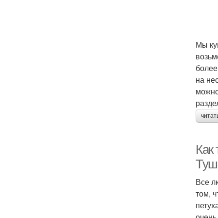
Мы ку
возьме
более
на не
можно
разде
читат
Как 
Туш
Все л
том, 
петух
очень