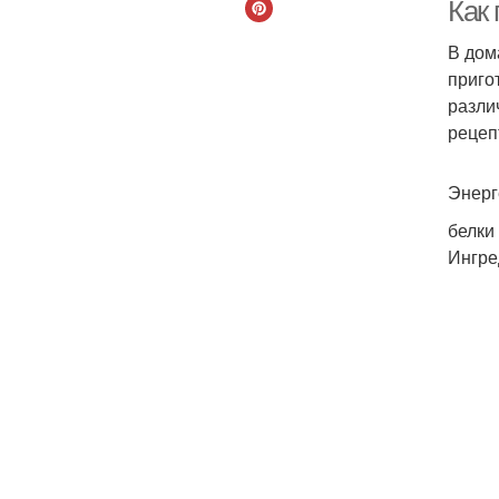
Как 
В дом
приго
П
разли
рецеп
Энерг
белки
Ингре