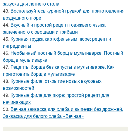
закуска для летнего стола
43.
Воспользуйтесь куриной грудкой для приготовления
воздушного пюре
44.
Вкусный и простой рецепт говяжьего языка
запеченного с овощами и грибами
45.
Куриная грудка картофельным пюре: рецепт и
ингредиенты
46.
Необычный постный борщ в мультиварке. Постный
борщ в мультиварке
47.
Рецепты борща без капусты в мультиварке. Как
приготовить борщ в мультиварке
48.
Куриные филе: открытие новых вкусовых
возможностей
49.
Куриные филе для пюре: простой рецепт для
начинающих
50.
Вечная закваска для хлеба и выпечки без дрожжей.
Закваска для белого хлеба «Вечная»