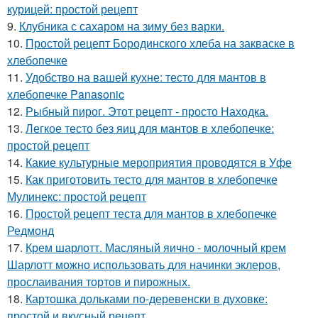
курицей: простой рецепт
9.
Клубника с сахаром на зиму без варки.
10.
Простой рецепт Бородинского хлеба на закваске в
хлебопечке
11.
Удобство на вашей кухне: тесто для мантов в
хлебопечке Panasonic
12.
Рыбный пирог. Этот рецепт - просто Находка.
13.
Легкое тесто без яиц для мантов в хлебопечке:
простой рецепт
14.
Какие культурные мероприятия проводятся в Уфе
15.
Как приготовить тесто для мантов в хлебопечке
Мулинекс: простой рецепт
16.
Простой рецепт теста для мантов в хлебопечке
Редмонд
17.
Крем шарлотт. Масляный яично - молочный крем
Шарлотт можно использовать для начинки эклеров,
прослаивания тортов и пирожных.
18.
Картошка дольками по-деревенски в духовке:
простой и вкусный рецепт