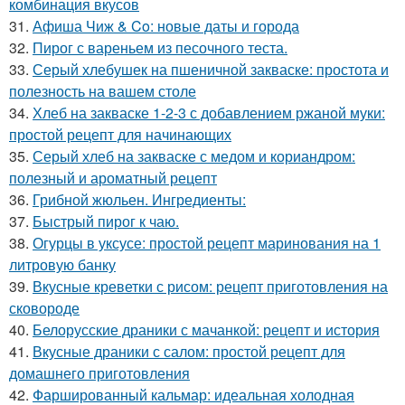
комбинация вкусов
31.
Афиша Чиж & Co: новые даты и города
32.
Пирог с вареньем из песочного теста.
33.
Серый хлебушек на пшеничной закваске: простота и
полезность на вашем столе
34.
Хлеб на закваске 1-2-3 с добавлением ржаной муки:
простой рецепт для начинающих
35.
Серый хлеб на закваске с медом и кориандром:
полезный и ароматный рецепт
36.
Грибной жюльен. Ингредиенты:
37.
Быстрый пирог к чаю.
38.
Огурцы в уксусе: простой рецепт маринования на 1
литровую банку
39.
Вкусные креветки с рисом: рецепт приготовления на
сковороде
40.
Белорусские драники с мачанкой: рецепт и история
41.
Вкусные драники с салом: простой рецепт для
домашнего приготовления
42.
Фаршированный кальмар: идеальная холодная