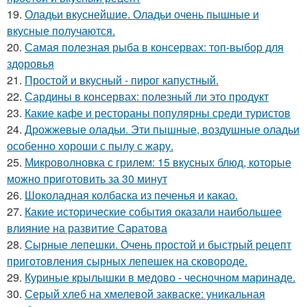
19.
Оладьи вкуснейшие. Оладьи очень пышные и
вкусные получаются.
20.
Самая полезная рыба в консервах: топ-выбор для
здоровья
21.
Простой и вкусный - пирог капустный.
22.
Сардины в консервах: полезный ли это продукт
23.
Какие кафе и рестораны популярны среди туристов
24.
Дрожжевые оладьи. Эти пышные, воздушные оладьи
особенно хороши с пылу с жару.
25.
Микроволновка с грилем: 15 вкусных блюд, которые
можно приготовить за 30 минут
26.
Шоколадная колбаска из печенья и какао.
27.
Какие исторические события оказали наибольшее
влияние на развитие Саратова
28.
Сырные лепешки. Очень простой и быстрый рецепт
приготовления сырных лепешек на сковороде.
29.
Куриные крылышки в медово - чесночном маринаде.
30.
Серый хлеб на хмелевой закваске: уникальная