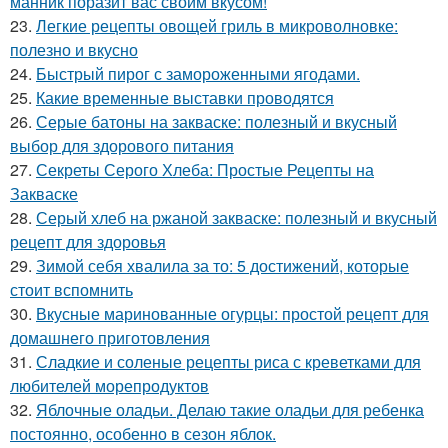
манник поразит вас своим вкусом!
23.
Легкие рецепты овощей гриль в микроволновке:
полезно и вкусно
24.
Быстрый пирог с замороженными ягодами.
25.
Какие временные выставки проводятся
26.
Серые батоны на закваске: полезный и вкусный
выбор для здорового питания
27.
Секреты Серого Хлеба: Простые Рецепты на
Закваске
28.
Серый хлеб на ржаной закваске: полезный и вкусный
рецепт для здоровья
29.
Зимой себя хвалила за то: 5 достижений, которые
стоит вспомнить
30.
Вкусные маринованные огурцы: простой рецепт для
домашнего приготовления
31.
Сладкие и соленые рецепты риса с креветками для
любителей морепродуктов
32.
Яблочные оладьи. Делаю такие оладьи для ребенка
постоянно, особенно в сезон яблок.