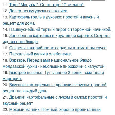
11.
Торт "Минутка". Он же торт "Светлана".
12.
Десерт из кукурузных палочек.
13.
Картофель гриль в духовке: простой и вкусный
рецепт для дома
14.
Наивкуснейший тёртый пирог с творожной начинкой.
15.
Запеченная картошка в хрустящей корочке: Секреты
идеального блюда
16.
Секреты калорийности: сардины в томатном соусе
17.
Пасхальный кулич в хлебопечке.
18.
Вэрзэре. Перед вами национальное блюдо
молдавской кухни - небольшие пирожочки с капустой.
19.
Быстрое печенье. Тут главное 2 вещи - сметана и
маргарин.
20.
Вкусные картофельные драники с соусом: простой
рецепт на каждый день
21.
Драники картофельные с луком и салом: простой и
вкусный рецепт
22.
Мокрый манник. Нежный, хорошо пропитанный