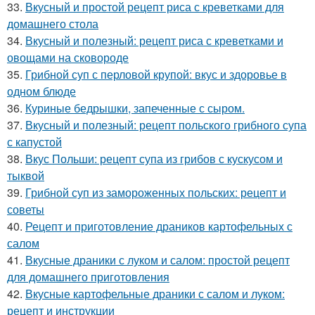
33.
Вкусный и простой рецепт риса с креветками для
домашнего стола
34.
Вкусный и полезный: рецепт риса с креветками и
овощами на сковороде
35.
Грибной суп с перловой крупой: вкус и здоровье в
одном блюде
36.
Куриные бедрышки, запеченные с сыром.
37.
Вкусный и полезный: рецепт польского грибного супа
с капустой
38.
Вкус Польши: рецепт супа из грибов с кускусом и
тыквой
39.
Грибной суп из замороженных польских: рецепт и
советы
40.
Рецепт и приготовление драников картофельных с
салом
41.
Вкусные драники с луком и салом: простой рецепт
для домашнего приготовления
42.
Вкусные картофельные драники с салом и луком:
рецепт и инструкции