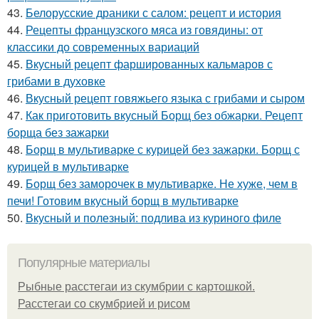
43.
Белорусские драники с салом: рецепт и история
44.
Рецепты французского мяса из говядины: от
классики до современных вариаций
45.
Вкусный рецепт фаршированных кальмаров с
грибами в духовке
46.
Вкусный рецепт говяжьего языка с грибами и сыром
47.
Как приготовить вкусный Борщ без обжарки. Рецепт
борща без зажарки
48.
Борщ в мультиварке с курицей без зажарки. Борщ с
курицей в мультиварке
49.
Борщ без заморочек в мультиварке. Не хуже, чем в
печи! Готовим вкусный борщ в мультиварке
50.
Вкусный и полезный: подлива из куриного филе
Популярные материалы
Рыбные расстегаи из скумбрии с картошкой.
Расстегаи со скумбрией и рисом