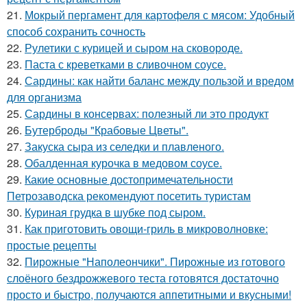
21.
Мокрый пергамент для картофеля с мясом: Удобный
способ сохранить сочность
22.
Рулетики с курицей и сыром на сковороде.
23.
Паста с креветками в сливочном соусе.
24.
Сардины: как найти баланс между пользой и вредом
для организма
25.
Сардины в консервах: полезный ли это продукт
26.
Бутерброды "Крабовые Цветы".
27.
Закуска сыра из селедки и плавленого.
28.
Обалденная курочка в медовом соусе.
29.
Какие основные достопримечательности
Петрозаводска рекомендуют посетить туристам
30.
Куриная грудка в шубке под сыром.
31.
Как приготовить овощи-гриль в микроволновке:
простые рецепты
32.
Пирожные "Наполеончики". Пирожные из готового
слоёного бездрожжевого теста готовятся достаточно
просто и быстро, получаются аппетитными и вкусными!