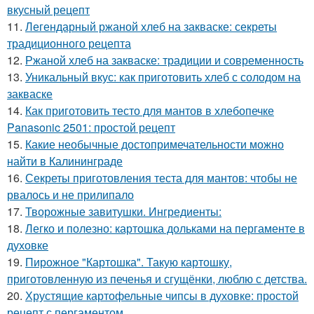
вкусный рецепт
11.
Легендарный ржаной хлеб на закваске: секреты
традиционного рецепта
12.
Ржаной хлеб на закваске: традиции и современность
13.
Уникальный вкус: как приготовить хлеб с солодом на
закваске
14.
Как приготовить тесто для мантов в хлебопечке
Panasonic 2501: простой рецепт
15.
Какие необычные достопримечательности можно
найти в Калининграде
16.
Секреты приготовления теста для мантов: чтобы не
рвалось и не прилипало
17.
Творожные завитушки. Ингредиенты:
18.
Легко и полезно: картошка дольками на пергаменте в
духовке
19.
Пирожное "Картошка". Такую картошку,
приготовленную из печенья и сгущёнки, люблю с детства.
20.
Хрустящие картофельные чипсы в духовке: простой
рецепт с пергаментом