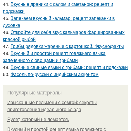
44.
Вкусные драники с салом и сметаной: рецепт и
подсказки
45.
Запекаем вкусный кальмар: рецепт запеканки в
духовке
46.
Откройте для себя вкус кальмаров фаршированных
красной рыбой
47.
Грибы рядовки жареные с картошкой. Фкуснофакты
48.
Вкусный и простой рецепт говяжьего языка
запеченного с овощами и грибами
49.
Вкусные свиные языки с грибами: рецепт и подсказки
50.
Фасоль по-русски с индийским акцентом
Популярные материалы
Изысканные пельмени с семгой: секреты
приготовления идеального блюда
Рулет, который не ломается.
Вкусный и простой рецепт языка говяжьего с