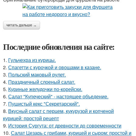
читать дальше →
Последние обновления на сайте:
1.
Гульчехра из курицы.
2.
Спагетти с курочкой и овощами в казане.
3.
Польский маковый рулет.
4.
Праздничный слоеный салат.
5.
Куриные желудочки по-корейски.
6.
Салат "Купеческий" - настоящее объедение.
7.
Пушистый кекс "Секретарский".
8.
Вкусный салат с перцем, кукурузой и копченой
курицей: простой рецепт
9.
История Сургута: от древности до современности
10.
Салат Цезарь с грибами, курицей и сыром: простой и