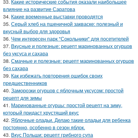
33.
Какие исторические события оказали наибольшее
влияние на развитие Саратова
34.
Какие временные выставки проводятся
35.
Серый хлеб на пшеничной закваске: полезный и
вкусный выбор для здоровья
36.
Чем интересен парк "Сокольники" для посетителей
37.
Вкусные и полезные: рецепт маринованных огурцов
без уксуса и сахара
38.
Смачные и полезные: рецепт маринованных огурцов
без сахара
39.
Как избежать повторения ошибок своих
предшественников
40.
Заморозки огурцов с яблочным уксусом: простой
рецепт для зимы
41.
Маринованные огурцы: простой рецепт на зиму,
который придаст хрустящий вкус
42.
Яблочные оладьи. Делаю такие оладьи для ребенка
постоянно, особенно в сезон яблок.
43.
Вкус Польши: рецепт грибного супа