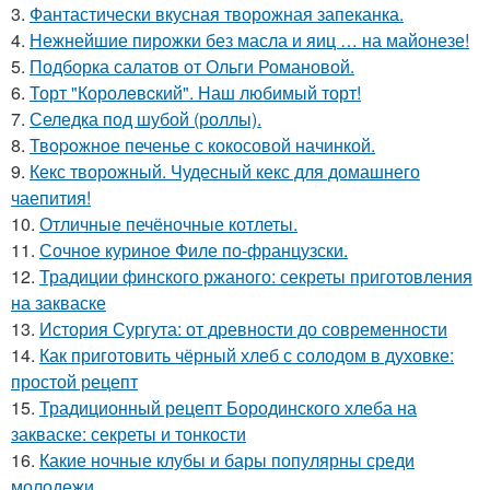
3.
Фантастически вкусная творожная запеканка.
4.
Нежнейшие пирожки без масла и яиц … на майонезе!
5.
Подборка салатов от Ольги Романовой.
6.
Торт "Королeвcкий". Наш любимый торт!
7.
Селедка под шубой (роллы).
8.
Твopoжное печенье с кокосовой начинкой.
9.
Кекс творожный. Чудесный кекс для домашнего
чаепития!
10.
Отличные печёночные котлеты.
11.
Сочное куриное Филе по-французски.
12.
Традиции финского ржаного: секреты приготовления
на закваске
13.
История Сургута: от древности до современности
14.
Как приготовить чёрный хлеб с солодом в духовке:
простой рецепт
15.
Традиционный рецепт Бородинского хлеба на
закваске: секреты и тонкости
16.
Какие ночные клубы и бары популярны среди
молодежи