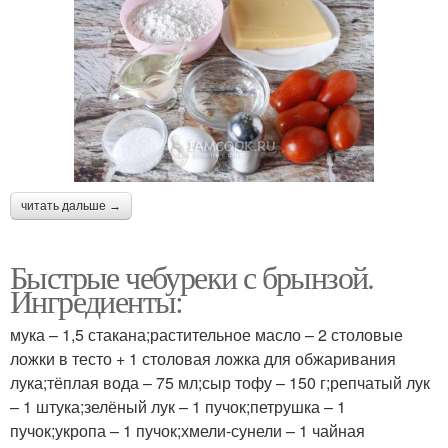
читать дальше →
Быстрые чебуреки с брынзой.
Ингредиенты:
мука – 1,5 стакана;растительное масло – 2 столовые
ложки в тесто + 1 столовая ложка для обжаривания
лука;тёплая вода – 75 мл;сыр тофу – 150 г;репчатый лук
– 1 штука;зелёный лук – 1 пучок;петрушка – 1
пучок;укропа – 1 пучок;хмели-сунели – 1 чайная