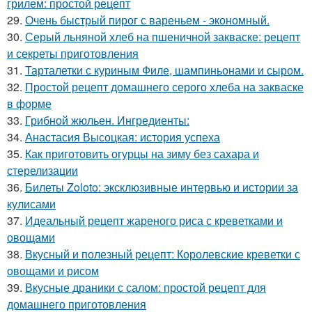
грилем: простой рецепт
29.
Очень быстрый пирог с вареньем - экономный.
30.
Серый льняной хлеб на пшеничной закваске: рецепт
и секреты приготовления
31.
Тарталетки с куриным Филе, шампиньонами и сыром.
32.
Простой рецепт домашнего серого хлеба на закваске
в форме
33.
Грибной жюльен. Ингредиенты:
34.
Анастасия Высоцкая: история успеха
35.
Как приготовить огурцы на зиму без сахара и
стерелизации
36.
Билеты Zoloto: эксклюзивные интервью и истории за
кулисами
37.
Идеальный рецепт жареного риса с креветками и
овощами
38.
Вкусный и полезный рецепт: Королевские креветки с
овощами и рисом
39.
Вкусные драники с салом: простой рецепт для
домашнего приготовления