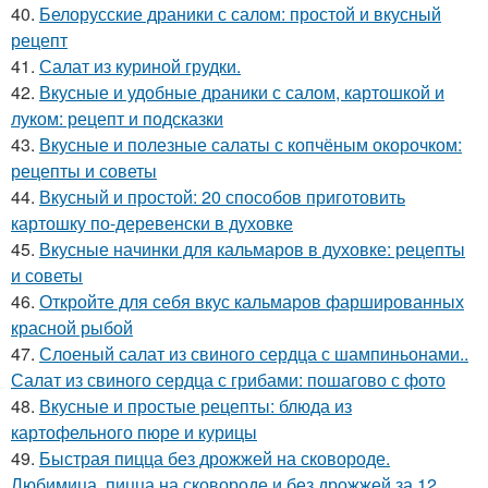
40.
Белорусские драники с салом: простой и вкусный
рецепт
41.
Салат из куриной грудки.
42.
Вкусные и удобные драники с салом, картошкой и
луком: рецепт и подсказки
43.
Вкусные и полезные салаты с копчёным окорочком:
рецепты и советы
44.
Вкусный и простой: 20 способов приготовить
картошку по-деревенски в духовке
45.
Вкусные начинки для кальмаров в духовке: рецепты
и советы
46.
Откройте для себя вкус кальмаров фаршированных
красной рыбой
47.
Слоеный салат из свиного сердца с шампиньонами..
Салат из свиного сердца с грибами: пошагово с фото
48.
Вкусные и простые рецепты: блюда из
картофельного пюре и курицы
49.
Быстрая пицца без дрожжей на сковороде.
Любимица, пицца на сковороде и без дрожжей за 12