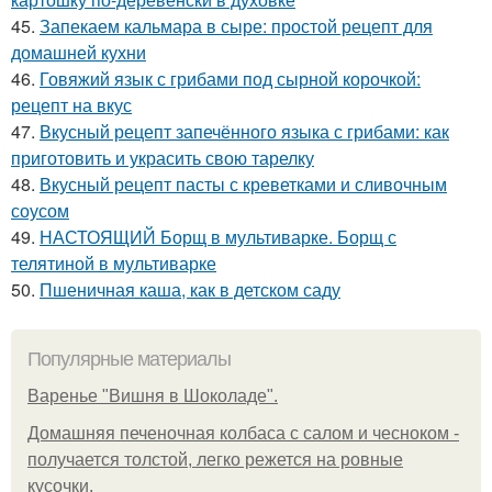
45.
Запекаем кальмара в сыре: простой рецепт для
домашней кухни
46.
Говяжий язык с грибами под сырной корочкой:
рецепт на вкус
47.
Вкусный рецепт запечённого языка с грибами: как
приготовить и украсить свою тарелку
48.
Вкусный рецепт пасты с креветками и сливочным
соусом
49.
НАСТОЯЩИЙ Борщ в мультиварке. Борщ с
телятиной в мультиварке
50.
Пшеничная каша, как в детском саду
Популярные материалы
Варенье "Вишня в Шоколаде".
Домашняя печеночная колбаса с салом и чесноком -
получается толстой, легко режется на ровные
кусочки.