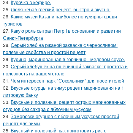
24.
Курочка в кефире.
25.
Люля-кебаб (лёгкий рецепт, быстро и вкусно.
26.
Какие музеи Казани наиболее популярны среди
туристов
27.
Какую роль сыграл Петр I в основании и развитии
Санкт-Петербурга
28.
Серый хлеб на ржаной закваске с черносливом:
полезные свойства и простой рецепт
29.
Курица, маринованная в горчично - медовом соусе.
30.
Серый хлебушек на пшеничной закваске: простота и
полезность на вашем столе
31.
Чем интересен парк "Сокольники" для посетителей
32.
Вкусные огурцы на зиму: рецепт маринования на 1
литровую банку
33.
Вкусные и полезные: рецепт острых маринованных
огурцов без сахара с яблочным уксусом
34.
Заморозки огурцов с яблочным уксусом: простой
рецепт для зимы
35.
Вкусный и полезный: как приготовить рис с