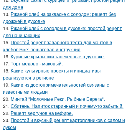
для дома
13.
Ржаной хлеб на закваске с солодом: рецепт без
дрожжей в духовке
14.
Ржаной хлеб с солодом в духовке: простой рецепт
для начинающих
15.
Простой рецепт заварного теста для мантов в
хлебопечке: пошаговая инструкция
16.
Куриные крылышки запечённые в духовке.
17.
Торт медово - маковый.
18.
Какие культурные проекты и инициативы
реализуются в регионе
19.
Какие из достопримечательностей связаны с
известными людьми
20.
Минтай "Молочные Реки, Рыбные Берега".
21.
Сбитень. Напиток старинный и почему-то забытый.
22.
Рецепт вергунов на кефире.
23.
Простой и вкусный рецепт картопляников с салом и
луком