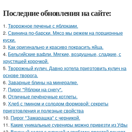
Последние обновления на сайте:
1.
Творожное печенье с яблоками.
2.
Свинина по-барски. Мясо мы режем на порционные
куски.
3.
Как оригинально и красиво покрасить яйца.
4.
Бельгийские вафли. Мягкие, воздушные, сладкие, с
хрустящей корочкой.
5.
Творожный кулич. Давно хотела приготовить кулич на
основе творога.
6.
Заварные блины на минералке.
7.
Пирог "Яблоки на снегу".
8.
Отличные печёночные котлеты.
9.
Хлеб с тмином и солодом формовой: секреты
приготовления и полезные свойства
10.
Пирог "Замарашка" с черникой.
11.
Какие уникальные сувениры можно привезти из Уфы
12.
Вкусный салат с курицей и грибами: простой рецепт