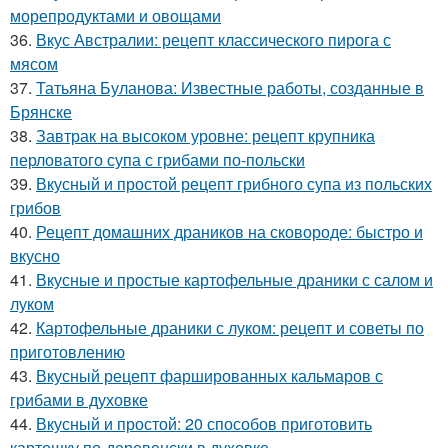
морепродуктами и овощами
36.
Вкус Австралии: рецепт классического пирога с
мясом
37.
Татьяна Буланова: Известные работы, созданные в
Брянске
38.
Завтрак на высоком уровне: рецепт крупника
перловатого супа с грибами по-польски
39.
Вкусный и простой рецепт грибного супа из польских
грибов
40.
Рецепт домашних драников на сковороде: быстро и
вкусно
41.
Вкусные и простые картофельные драники с салом и
луком
42.
Картофельные драники с луком: рецепт и советы по
приготовлению
43.
Вкусный рецепт фаршированных кальмаров с
грибами в духовке
44.
Вкусный и простой: 20 способов приготовить
картошку по-деревенски в духовке