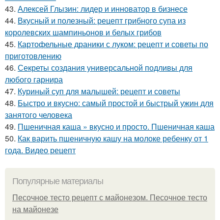
43.
Алексей Глызин: лидер и инноватор в бизнесе
44.
Вкусный и полезный: рецепт грибного супа из
королевских шампиньонов и белых грибов
45.
Картофельные драники с луком: рецепт и советы по
приготовлению
46.
Секреты создания универсальной подливы для
любого гарнира
47.
Куриный суп для малышей: рецепт и советы
48.
Быстро и вкусно: самый простой и быстрый ужин для
занятого человека
49.
Пшеничная каша » вкусно и просто. Пшеничная каша
50.
Как варить пшеничную кашу на молоке ребенку от 1
года. Видео рецепт
Популярные материалы
Песочное тесто рецепт с майонезом. Песочное тесто
на майонезе