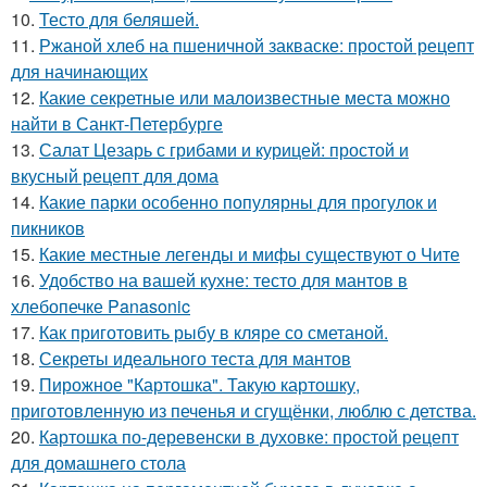
10.
Тесто для беляшей.
11.
Ржаной хлеб на пшеничной закваске: простой рецепт
для начинающих
12.
Какие секретные или малоизвестные места можно
найти в Санкт-Петербурге
13.
Салат Цезарь с грибами и курицей: простой и
вкусный рецепт для дома
14.
Какие парки особенно популярны для прогулок и
пикников
15.
Какие местные легенды и мифы существуют о Чите
16.
Удобство на вашей кухне: тесто для мантов в
хлебопечке Panasonic
17.
Как приготовить рыбу в кляре со сметаной.
18.
Секреты идеального теста для мантов
19.
Пирожное "Картошка". Такую картошку,
приготовленную из печенья и сгущёнки, люблю с детства.
20.
Картошка по-деревенски в духовке: простой рецепт
для домашнего стола