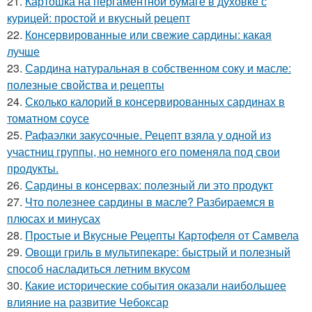
21.
Картошка на пергаментной бумаге в духовке с
курицей: простой и вкусный рецепт
22.
Консервированные или свежие сардины: какая
лучше
23.
Сардина натуральная в собственном соку и масле:
полезные свойства и рецепты
24.
Сколько калорий в консервированных сардинах в
томатном соусе
25.
Рафаэлки закусочные. Рецепт взяла у одной из
участниц группы, но немного его поменяла под свои
продукты.
26.
Сардины в консервах: полезный ли это продукт
27.
Что полезнее сардины в масле? Разбираемся в
плюсах и минусах
28.
Простые и Вкусные Рецепты Картофеля от Самвела
29.
Овощи гриль в мультипекаре: быстрый и полезный
способ насладиться летним вкусом
30.
Какие исторические события оказали наибольшее
влияние на развитие Чебоксар