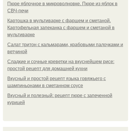
Пюре яблочное в микроволновке. Пюре из яблок в
СВЧ-печи
Картошка в мультиварке с фаршем и сметаной.
Картофельная запеканка с фаршем и сметаной в
мультиварке
Салат тритон с кальмарами, крабовыми палочками и
ветчиной
Сладкие и сочные креветки на вкуснейшем рисе:
простой рецепт для домашней кухни
Вкусный и простой рецепт языка говяжьего с
шампиньонами в сметанном соусе
Вкусный и полезный: рецепт пюре с запеченной
курицей