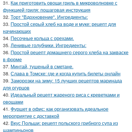
31.
Как приготовить овощи гриль в микроволновке с
функцией гриля: пошаговая инструкция
32.
Торт "Вдохновение". Ингредиенты:
33.
Простой серый хлеб на воде и муке: рецепт для
начинающих
34.
Песочные кольца с орехами.
35.
Ленивые голубчики. Ингредиенты:
36.
Простой рецепт домашнего серого хлеба на закваске
в форме
37.
Минтай, тушеный в сметане.
38.
Слава в Томске: где и когда купить билеты онлайн
39.
Заморозки на зиму: 15 лучших рецептов маринада
для огурцов
40.
Идеальный рецепт жареного риса с креветками и
овощами
41.
Фуршет в офис: как организовать идеальное
мероприятие с доставкой
42.
Вкус Польши: рецепт польского грибного супа из
шампиньонов