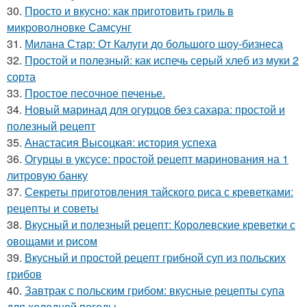
30.
Просто и вкусно: как приготовить гриль в
микроволновке Самсунг
31.
Милана Стар: От Калуги до большого шоу-бизнеса
32.
Простой и полезный: как испечь серый хлеб из муки 2
сорта
33.
Простое песочное печенье.
34.
Новый маринад для огурцов без сахара: простой и
полезный рецепт
35.
Анастасия Высоцкая: история успеха
36.
Огурцы в уксусе: простой рецепт маринования на 1
литровую банку
37.
Секреты приготовления тайского риса с креветками:
рецепты и советы
38.
Вкусный и полезный рецепт: Королевские креветки с
овощами и рисом
39.
Вкусный и простой рецепт грибной суп из польских
грибов
40.
Завтрак с польским грибом: вкусные рецепты супа
для холодной погоды