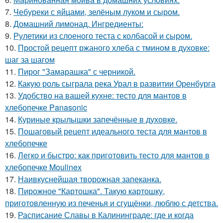
7.
Чебуреки с яйцами, зелёным луком и сыром.
8.
Домашний лимонад. Ингредиенты:
9.
Рулетики из слоеного теста с колбасой и сыром.
10.
Простой рецепт ржаного хлеба с тмином в духовке:
шаг за шагом
11.
Пирог "Замарашка" с черникой.
12.
Какую роль сыграла река Урал в развитии Оренбурга
13.
Удобство на вашей кухне: тесто для мантов в
хлебопечке Panasonic
14.
Куриные крылышки запечённые в духовке.
15.
Пошаговый рецепт идеального теста для мантов в
хлебопечке
16.
Легко и быстро: как приготовить тесто для мантов в
хлебопечке Moulinex
17.
Наивкуснейшая творожная запеканка.
18.
Пирожное "Картошка". Такую картошку,
приготовленную из печенья и сгущёнки, люблю с детства.
19.
Расписание Славы в Калининграде: где и когда