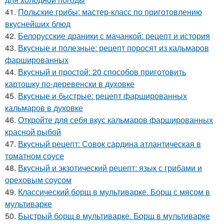
41.
Польские грибы: мастер-класс по приготовлению
вкуснейших блюд
42.
Белорусские драники с мачанкой: рецепт и история
43.
Вкусные и полезные: рецепт поросят из кальмаров
фаршированных
44.
Вкусный и простой: 20 способов приготовить
картошку по-деревенски в духовке
45.
Вкусные и быстрые: рецепт фаршированных
кальмаров в духовке
46.
Откройте для себя вкус кальмаров фаршированных
красной рыбой
47.
Вкусный рецепт: Совок сардина атлантическая в
томатном соусе
48.
Вкусный и экзотический рецепт: язык с грибами и
ореховым соусом
49.
Классический борщ в мультиварке. Борщ с мясом в
мультиварке
50.
Быстрый борщ в мультиварке. Борщ в мультиварке