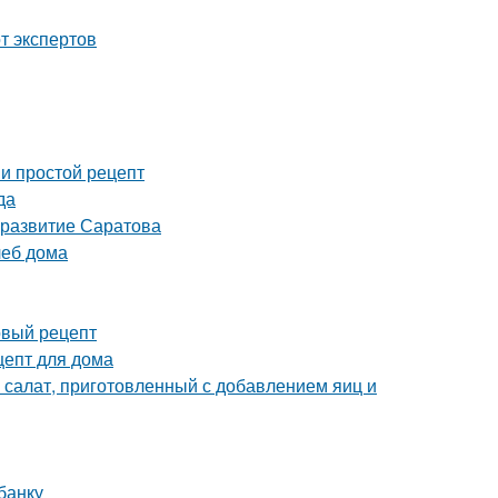
т экспертов
и простой рецепт
да
 развитие Саратова
леб дома
вый рецепт
цепт для дома
 салат, приготовленный с добавлением яиц и
банку