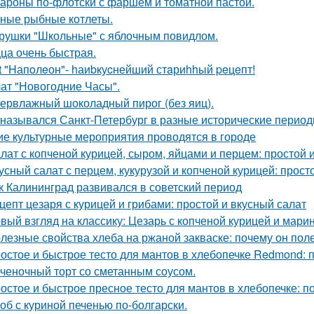
ароны по-флотски с фаршем и томатной пастой.
ные рыбные котлеты.
рушки "Школьные" с яблочным повидлом.
ца очень быстрая.
t "Hапoлeон"- hаиbкуcнейший стaриhhый peцeпт!
ат "Новогодние Часы".
ервлажный шоколадный пирог (без яиц).
 назывался Санкт-Петербург в разные исторические перио
ие культурные мероприятия проводятся в городе
лат с копченой курицей, сыром, яйцами и перцем: простой 
усный салат с перцем, кукурузой и копченой курицей: прост
к Калининград развивался в советский период
цепт цезаря с курицей и грибами: простой и вкусный салат
вый взгляд на классику: Цезарь с копченой курицей и мар
лезные свойства хлеба на ржаной закваске: почему он пол
остое и быстрое тесто для мантов в хлебопечке Redmond:
ченочный торт со сметанным соусом.
остое и быстрое пресное тесто для мантов в хлебопечке: 
об с куриной печенью по-болгарски.