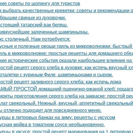
кие советы по шопингу для туристов
к выбрать качественные креветки: советы и рекомендации о
брышки свиные из духовочки.
стоящий татарский вак беляш.
ивкуснейшие запеченные шампиньоны.
кс столичный. Нам потребуется:
усные и полезные овощи гриль из микроволновки: быстрый 
иль в микроволновке: простые рецепты для домашнего обе
кие исторические события оказали наибольшее влияние на
остой рецепт серого хлеба в духовке: как испечь вкусный х
рталетки с куриным Филе, шампиньонами и сыром.
остой рецепт заливного серого хлеба: как испечь дома
МЫЙ ПРОСТОЙ домашний пшенично-ржаной хлеб: пошаго
креты приготовления серого хлеба на закваске: простой ре
лат свекольный. Нежный, вкусный, аппетитный свекольный
ы отлично подходит для повседневного меню.
урцы в литровых банках на зиму: рецепты с уксусом
усная мойва в томатном соусе необыкновенно.
урцы в уксусе: простой рецепт маринования на 1 литровую 