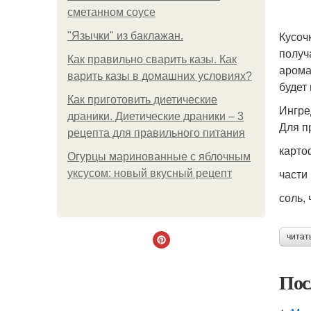
сметанном соусе
Кусоч
"Язычки" из баклажан.
получ
Как правильно сварить казы. Как
арома
варить казы в домашних условиях?
будет 
Как приготовить диетические
Ингре
драники. Диетические драники – 3
Для п
рецепта для правильного питания
картоф
Огурцы маринованные с яблочным
части 
уксусом: новый вкусный рецепт
соль,
читат
Пос