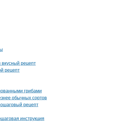
ды
и вкусный рецепт
ой рецепт
инованными грибами
езнее обычных сортов
 пошаговый рецепт
пошаговая инструкция