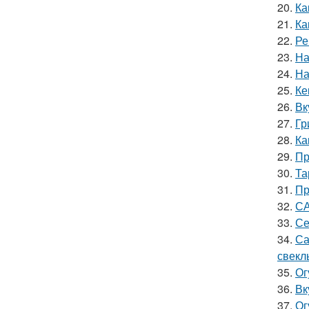
20.
Ка
21.
Ка
22.
Ре
23.
На
24.
На
25.
Ке
26.
Вк
27.
Гр
28.
Ка
29.
Пр
30.
Та
31.
Пр
32.
СА
33.
Се
34.
Са
свекл
35.
Ог
36.
Вк
37.
Ог