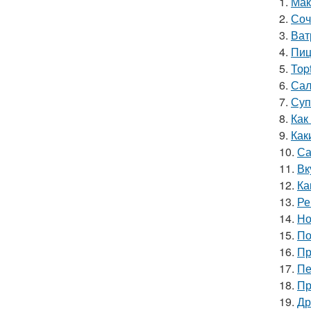
1.
Мак
2.
Соч
3.
Ват
4.
Пиц
5.
Тоp
6.
Сал
7.
Суп
8.
Как
9.
Как
10.
Са
11.
Вк
12.
Ка
13.
Ре
14.
Но
15.
По
16.
Пр
17.
Пе
18.
Пр
19.
Др