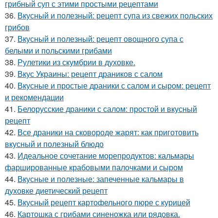
грибный суп с этими простыми рецептами
36.
Вкусный и полезный: рецепт супа из свежих польских
грибов
37.
Вкусный и полезный: рецепт овощного супа с
белыми и польскими грибами
38.
Рулетики из скумбрии в духовке.
39.
Вкус Украины: рецепт драников с салом
40.
Вкусные и простые драники с салом и сыром: рецепт
и рекомендации
41.
Белорусские драники с салом: простой и вкусный
рецепт
42.
Все драники на сковороде жарят: как приготовить
вкусный и полезный блюдо
43.
Идеальное сочетание морепродуктов: кальмары
фаршированные крабовыми палочками и сыром
44.
Вкусные и полезные: запеченные кальмары в
духовке диетический рецепт
45.
Вкусный рецепт картофельного пюре с курицей
46.
Картошка с грибами синеножка или рядовка.