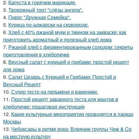
2.
Капуста в горячем маринаде.
3.
Творожный торт "слёзы ангела".
4.
Пирог "Дружная Семейка".
5.
Курица по-аджарски на сковороде.
6.
Хлеб с 40% ржаной муки и тмином на закваске: как
приготовить ароматный и полезный хлеб дома
7.
Ржаной хлеб с ферментированным солодом: секреты
приготовления в хлебопечке
8.
Вкусный салат с курицей и грибами: простой рецепт
для дома
9.
Салат Цезарь с Курицей и Грибами: Простой и
Вкусный Рецепт
10.
Супер тесто на пельмени и вареники.
11.
Простой рецепт заварного теста для мантов в
хлебопечке: пошаговая инструкция
12.
Какие культурные мероприятия проводятся в парках
Москвы
13.
Чебоксары в ритме рока: Влияние группы Чиж & Co
на местную культуру