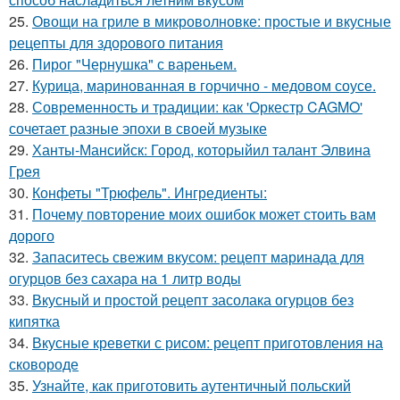
25.
Овощи на гриле в микроволновке: простые и вкусные
рецепты для здорового питания
26.
Пирог "Чернушка" с вареньем.
27.
Курица, маринованная в горчично - медовом соусе.
28.
Современность и традиции: как 'Оркестр CAGMO'
сочетает разные эпохи в своей музыке
29.
Ханты-Мансийск: Город, которыйил талант Элвина
Грея
30.
Конфеты "Трюфель". Ингредиенты:
31.
Почему повторение моих ошибок может стоить вам
дорого
32.
Запаситесь свежим вкусом: рецепт маринада для
огурцов без сахара на 1 литр воды
33.
Вкусный и простой рецепт засолака огурцов без
кипятка
34.
Вкусные креветки с рисом: рецепт приготовления на
сковороде
35.
Узнайте, как приготовить аутентичный польский