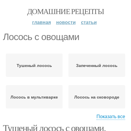
ДОМАШНИЕ РЕЦЕПТЫ
главная
новости
статьи
Лосось с овощами
Тушеный лосось
Запеченный лосось
Лосось в мультиварке
Лосось на сковороде
Показать все
Тушеный лосось с овощами.
Лосось в тесте
Лосось в слоеном тесте