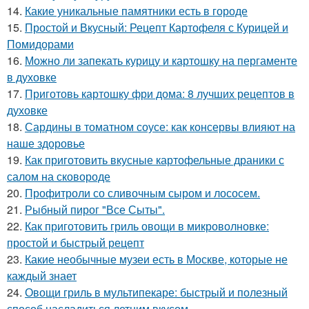
14.
Какие уникальные памятники есть в городе
15.
Простой и Вкусный: Рецепт Картофеля с Курицей и
Помидорами
16.
Можно ли запекать курицу и картошку на пергаменте
в духовке
17.
Приготовь картошку фри дома: 8 лучших рецептов в
духовке
18.
Сардины в томатном соусе: как консервы влияют на
наше здоровье
19.
Как приготовить вкусные картофельные драники с
салом на сковороде
20.
Профитроли со сливочным сыром и лососем.
21.
Рыбный пирог "Все Сыты".
22.
Как приготовить гриль овощи в микроволновке:
простой и быстрый рецепт
23.
Какие необычные музеи есть в Москве, которые не
каждый знает
24.
Овощи гриль в мультипекаре: быстрый и полезный
способ насладиться летним вкусом