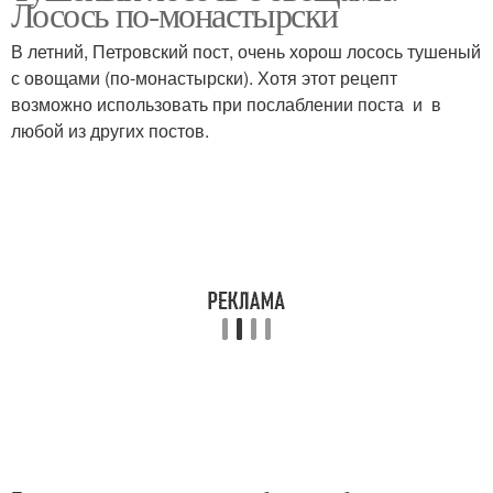
Лосось по-монастырски
В летний, Петровский пост, очень хорош лосось тушеный
с овощами (по-монастырски). Хотя этот рецепт
Лосось в песочном
возможно использовать при послаблении поста и в
Пирог из лосося
тесте
любой из других постов.
Лосось в сметанном
Лосось в фольге
соусе
Лосось в духовке