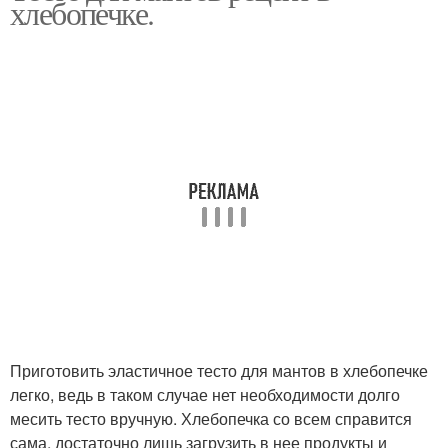
хлебопечке.
манты
Начинки для мантов
Тест для мантов
Манты с мясом
Тест на манты
Приготовить эластичное тесто для мантов в хлебопечке
легко, ведь в таком случае нет необходимости долго
месить тесто вручную. Хлебопечка со всем справится
сама, достаточно лишь загрузить в нее продукты и