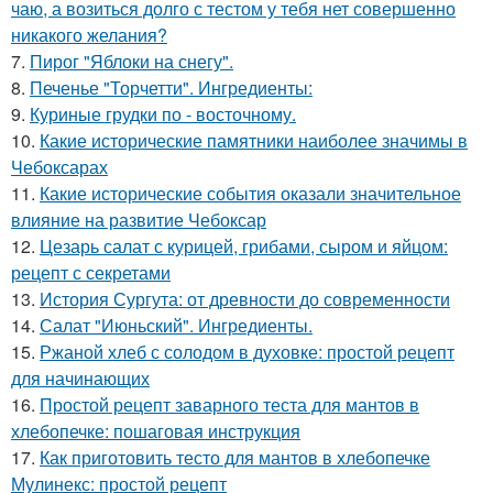
чаю, а возиться долго с тестом у тебя нет совершенно
никакого желания?
7.
Пирог "Яблоки на снегу".
8.
Печенье "Торчетти". Ингредиенты:
9.
Куриные грудки по - восточному.
10.
Какие исторические памятники наиболее значимы в
Чебоксарах
11.
Какие исторические события оказали значительное
влияние на развитие Чебоксар
12.
Цезарь салат с курицей, грибами, сыром и яйцом:
рецепт с секретами
13.
История Сургута: от древности до современности
14.
Салат "Июньский". Ингредиенты.
15.
Ржаной хлеб с солодом в духовке: простой рецепт
для начинающих
16.
Простой рецепт заварного теста для мантов в
хлебопечке: пошаговая инструкция
17.
Как приготовить тесто для мантов в хлебопечке
Мулинекс: простой рецепт