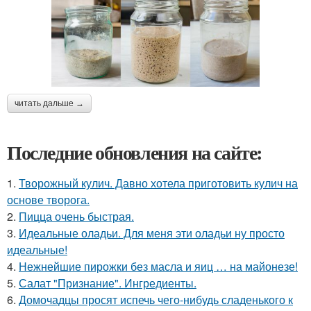
читать дальше →
Последние обновления на сайте:
1.
Творожный кулич. Давно хотела приготовить кулич на
основе творога.
2.
Пицца очень быстрая.
3.
Идеальные оладьи. Для меня эти оладьи ну просто
идеальные!
4.
Нежнейшие пирожки без масла и яиц … на майонезе!
5.
Салат "Признание". Ингредиенты.
6.
Домочадцы просят испечь чего-нибудь сладенького к