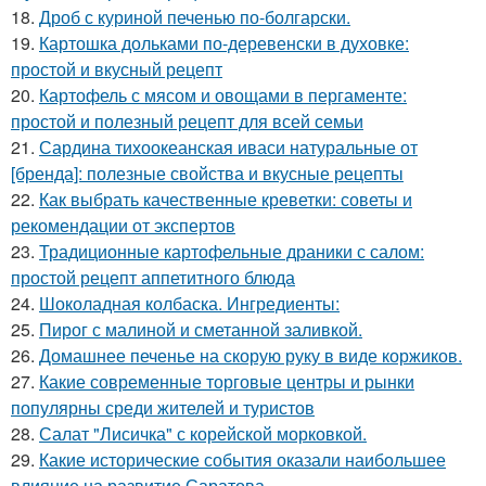
18.
Дроб с куриной печенью по-болгарски.
19.
Картошка дольками по-деревенски в духовке:
простой и вкусный рецепт
20.
Картофель с мясом и овощами в пергаменте:
простой и полезный рецепт для всей семьи
21.
Сардина тихоокеанская иваси натуральные от
[бренда]: полезные свойства и вкусные рецепты
22.
Как выбрать качественные креветки: советы и
рекомендации от экспертов
23.
Традиционные картофельные драники с салом:
простой рецепт аппетитного блюда
24.
Шоколадная колбаска. Ингредиенты:
25.
Пирог с малиной и сметанной заливкой.
26.
Домашнее печенье на скорую руку в виде коржиков.
27.
Какие современные торговые центры и рынки
популярны среди жителей и туристов
28.
Салат "Лисичка" с корейской морковкой.
29.
Какие исторические события оказали наибольшее
влияние на развитие Саратова