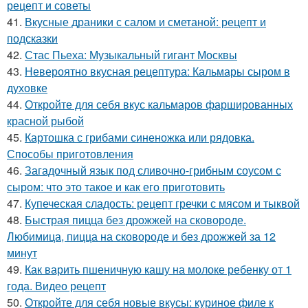
рецепт и советы
41.
Вкусные драники с салом и сметаной: рецепт и
подсказки
42.
Стас Пьеха: Музыкальный гигант Москвы
43.
Невероятно вкусная рецептура: Кальмары сыром в
духовке
44.
Откройте для себя вкус кальмаров фаршированных
красной рыбой
45.
Картошка с грибами синеножка или рядовка.
Способы приготовления
46.
Загадочный язык под сливочно-грибным соусом с
сыром: что это такое и как его приготовить
47.
Купеческая сладость: рецепт гречки с мясом и тыквой
48.
Быстрая пицца без дрожжей на сковороде.
Любимица, пицца на сковороде и без дрожжей за 12
минут
49.
Как варить пшеничную кашу на молоке ребенку от 1
года. Видео рецепт
50.
Откройте для себя новые вкусы: куриное филе к