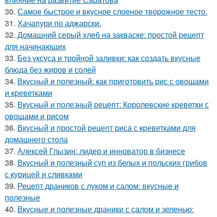
30.
Самое быстрое и вкусное слоеное творожное тесто.
31.
Хачапури по аджарски.
32.
Домашний серый хлеб на закваске: простой рецепт
для начинающих
33.
Без уксуса и тройной заливки: как создать вкусные
блюда без жиров и солей
34.
Вкусный и полезный: как приготовить рис с овощами
и креветками
35.
Вкусный и полезный рецепт: Королевские креветки с
овощами и рисом
36.
Вкусный и простой рецепт риса с креветками для
домашнего стола
37.
Алексей Глызин: лидер и инноватор в бизнесе
38.
Вкусный и полезный суп из белых и польских грибов
с курицей и сливками
39.
Рецепт драников с луком и салом: вкусные и
полезные
40.
Вкусные и полезные драники с салом и зеленью: