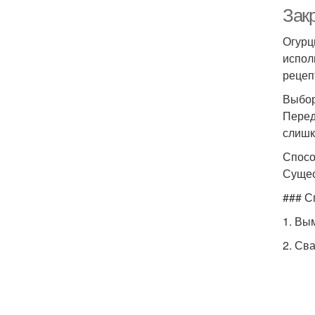
Зак
Огурц
испол
рецеп
Выбор
Перед
слишк
Спосо
Сущес
### С
1. Вы
2. Сва