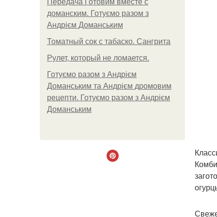
Передача Готовим вместе с
доманским. Готуємо разом з
Андрієм Доманським
Томатный сок с табаско. Сангрита
Рулет, который не ломается.
Готуємо разом з Андрієм
Доманським та Андрієм дромовим
рецепти. Готуємо разом з Андрієм
Доманським
Класс
Комби
загот
огурц
Свеж