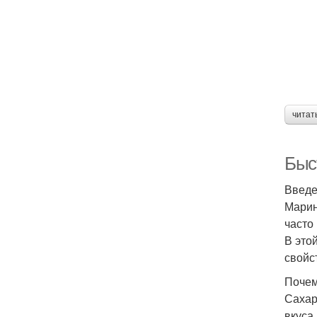
читат
Быс
Введ
Марин
часто
В это
свойст
Почем
Сахар
вкуса