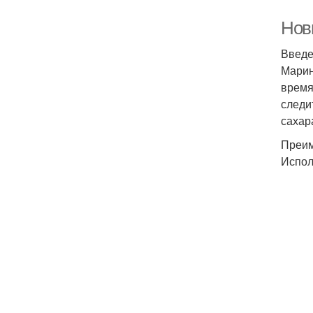
Нов
Введ
Марин
время
следи
сахар
Преим
Испол