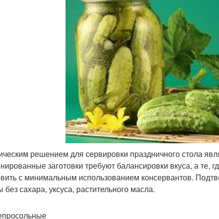
ическим решением для сервировки праздничного стола явля
нированные заготовки требуют балансировки вкуса, а те, г
овить с минимальным использованием консервантов. Подт
ы без сахара, уксуса, растительного масла.
епросольные