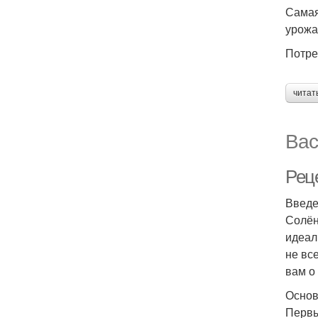
Самая
урожа
Потре
читат
Вас
Рец
Введ
Солён
идеал
не вс
вам о
Основ
Первы