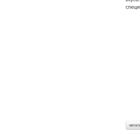
специ
читат