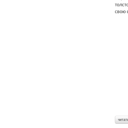
толст
свою 
читат