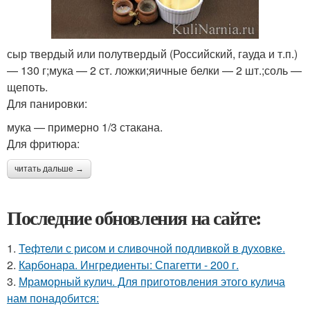
сыр твердый или полутвердый (Российский, гауда и т.п.)
— 130 г;мука — 2 ст. ложки;яичные белки — 2 шт.;соль —
щепоть.
Для панировки:
мука — примерно 1/3 стакана.
Для фритюра:
читать дальше →
Последние обновления на сайте:
1.
Тефтели с рисом и сливочной подливкой в духовке.
2.
Карбонара. Ингредиенты: Спагетти - 200 г.
3.
Мраморный кулич. Для приготовления этого кулича
нам понадобится: