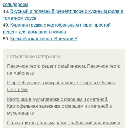
сельдереем
48.
Вкусный и полезный: рецепт пюре с куриным филе в
томатном соусе
49.
Куриная грудка с картофельным пюре: простой
рецепт для домашнего ужина
50.
Кремлёвская хряпа. Внимание!
Популярные материалы
Песочное тесто рецепт с майонезом. Песочное тесто
на майонезе
Пюре яблочное в микроволновке. Пюре из яблок в
СВЧ-печи
Картошка в мультиварке с фаршем и сметаной.
Картофельная запеканка с фаршем и сметаной в
мультиварке
Салат тритон с кальмарами, крабовыми палочками и