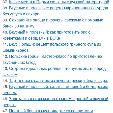
37.
Какие места в Перми связаны с русской литературой
38.
Вкусные и полезные: рецепт маринованных огурцов
без уксуса и сахара
39.
Сохраняйте овощи и фрукты свежими с помощью
банок 50 на зиму
40.
Вкусный и полезный: как приготовить рис с
креветками и овощами в ВОКе
41.
Вкус Польши: рецепт польского грибного супа из
шампиньонов
42.
Польские грибы: мастер-класс по приготовлению
вкуснейших блюд
43.
Секреты идеальных роллов: что нужно знать перед
заказом
44.
Тарталетки с салатом из печени трески, яйца и сыра.
45.
Вкусный и полезный: салат с ветчиной и болгарским
перцем
46.
Запеканка из кальмаров с сыром: простой и вкусный
рецепт
47.
Постный борщ в мультиварке со специями и