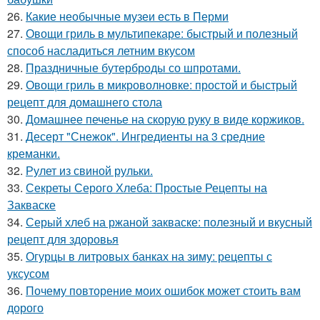
26.
Какие необычные музеи есть в Перми
27.
Овощи гриль в мультипекаре: быстрый и полезный
способ насладиться летним вкусом
28.
Праздничные бутерброды со шпротами.
29.
Овощи гриль в микроволновке: простой и быстрый
рецепт для домашнего стола
30.
Домашнее печенье на скорую руку в виде коржиков.
31.
Десерт "Снежок". Ингредиенты на 3 средние
креманки.
32.
Рулет из свиной рульки.
33.
Секреты Серого Хлеба: Простые Рецепты на
Закваске
34.
Серый хлеб на ржаной закваске: полезный и вкусный
рецепт для здоровья
35.
Огурцы в литровых банках на зиму: рецепты с
уксусом
36.
Почему повторение моих ошибок может стоить вам
дорого