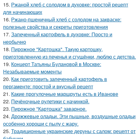
15.
Ржаной хлеб с солодом в духовке: простой рецепт
для начинающих
16.
Ржано-пшеничный хлеб с солодом на закваске:
полезные свойства и секреты приготовления
17.
Запеченный картофель в духовке: Просто и
необычно
18.
Пирожное "Картошка". Такую картошку,
приготовленную из печенья и сгущёнки, люблю с детства.
19.
Концерт Татьяны Булановой в Москве:
Незабываемые моменты
20.
Как приготовить запеченный картофель в
пергаменте: простой и вкусный рецепт
21.
Какие прогулочные маршруты есть в Иванове
22.
Печёночные рулетики с начинкой.
23.
Пирожное "Картошка" заварное.
24.
Дрожжевые оладьи. Эти пышные, воздушные оладьи
особенно хороши с пылу с жару.
25.
Традиционные украинские деруны с салом: рецепт от
бабушки