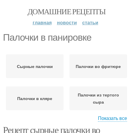
ДОМАШНИЕ РЕЦЕПТЫ
главная
новости
статьи
Палочки в панировке
Сырные палочки
Палочки во фритюре
Палочки из тертого
Палочки в кляре
сыра
Показать все
Рецепт сырные палочки во
Палочки к пиву
Палочки с розмарином