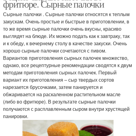
фритюре. Сырные палочки
Сырные палочки . Сырные палочки относятся к теплым
закускам. Очень простые и быстрые в приготовлении, в
то же время сырные палочки очень вкусны, красиво
Палочки на мангале
Куриные палочки
выглядят на блюде. Их можно подать как к завтраку, так
и к обеду, к вечернему столу в качестве закуски. Очень
хорошо сырные палочки сочетаются с пивом.
Вариантов приготовления сырных палочек множество,
Палочки с сыром
Палочки на кефире
однако, все рецептурные рекомендации сводятся к двум
методам приготовления сырных палочек. Первый
вариант их приготовления – сыр твердых сортов
нарезается брусочками, затем панируется и
обжаривается на раскаленном растительном масле
(либо во фритюре). В результате сырные палочки
получаются с расплавленным сыром внутри хрустящей
панировки.