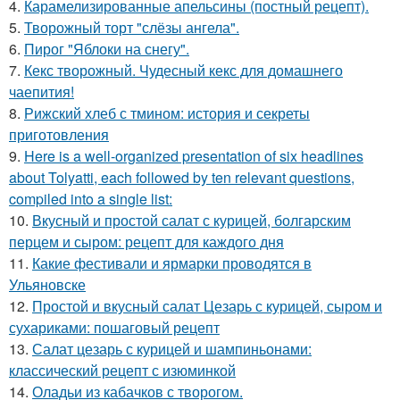
4.
Карамелизированные апельсины (постный рецепт).
5.
Творожный торт "слёзы ангела".
6.
Пирог "Яблоки на снегу".
7.
Кекс творожный. Чудесный кекс для домашнего
чаепития!
8.
Рижский хлеб с тмином: история и секреты
приготовления
9.
Here is a well-organized presentation of six headlines
about Tolyatti, each followed by ten relevant questions,
compiled into a single list:
10.
Вкусный и простой салат с курицей, болгарским
перцем и сыром: рецепт для каждого дня
11.
Какие фестивали и ярмарки проводятся в
Ульяновске
12.
Простой и вкусный салат Цезарь с курицей, сыром и
сухариками: пошаговый рецепт
13.
Салат цезарь с курицей и шампиньонами:
классический рецепт с изюминкой
14.
Оладьи из кабачков с творогом.