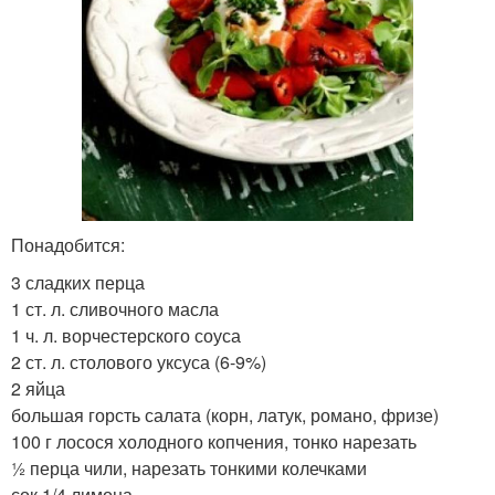
Понадобится:
3 сладких перца
1 ст. л. сливочного масла
1 ч. л. ворчестерского соуса
2 ст. л. столового уксуса (6-9%)
2 яйца
большая горсть салата (корн, латук, романо, фризе)
100 г лосося холодного копчения, тонко нарезать
½ перца чили, нарезать тонкими колечками
сок 1/4 лимона