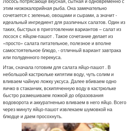
Лосось потрясающе вкусная, сытная и одновременно с
этим низкокалорийная рыба. Она замечательно
сочетается с зеленью, овощами и сырами, а значит -
идеальный ингредиент для различных салатов. Один из
таких, быстрых в приготовлении вариантов – салат из
лосося с яйцом-пашот . Такое сочетание делает из
«просто» салата питательное, полезное и вполне
самостоятельное блюдо, - отличный вариант завтрака
или полуденного перекуса.
Итак, сначала готовим для салата яйцо-пашот . В
небольшой кастрюльке кипятим воду, чуть солим и
вливаем чайную ложку уксуса. Далее вбиваем одно
яичко в стаканчик, вскипяченную воду в кастрюльке
быстро размешиваем ложкой до образования
водоворота и аккуратненько вливаем в него яйцо. Всего
через минуту яйцо-пашот извлекаем шумовкой на
блюдце и даем просохнуть.