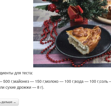
диенты для теста:
— 500 г;майонез — 150 г;молоко — 100 г;вода — 100 г;соль 
или сухие дрожжи — 8 г).
ь дальше →