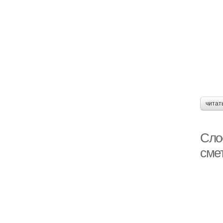
читат
Слое
сме