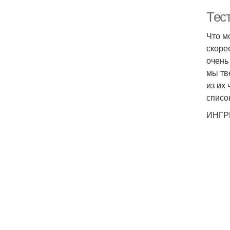
Тес
Что м
скоре
очень
мы тв
из их
списо
ИНГР