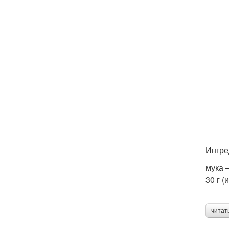
Ингре
мука 
30 г (
читат