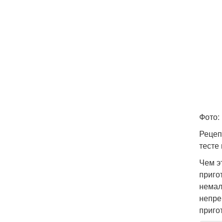
Фото: 
Рецеп
тесте
Чем э
приго
немал
непре
приго