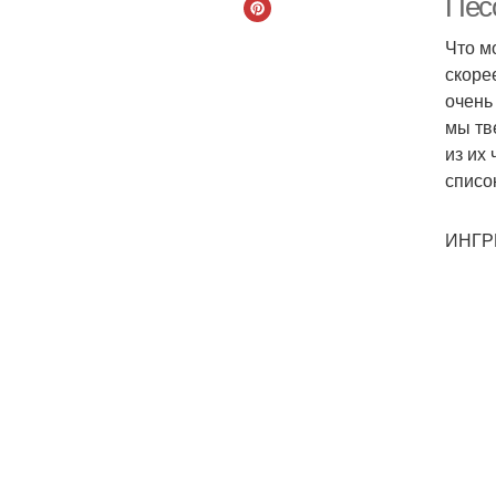
Пес
Что м
скоре
очень
мы тв
из их
списо
ИНГР