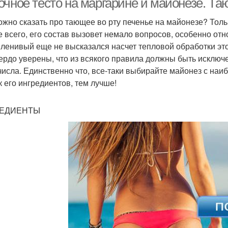
очное тесто на маргарине и майонезе. Та
ожно сказать про тающее во рту печенье на майонезе? Тольк
е всего, его состав вызовет немало вопросов, особенно от
 ленивый еще не высказался насчет тепловой обработки это
ердо уверены, что из всякого правила должны быть исключ
 числа. Единственно что, все-таки выбирайте майонез с н
к его ингредиентов, тем лучше!
ЕДИЕНТЫ