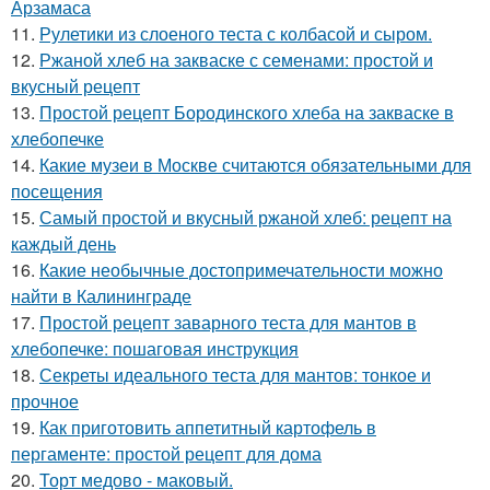
Арзамаса
11.
Рулетики из слоеного теста с колбасой и сыром.
12.
Ржаной хлеб на закваске с семенами: простой и
вкусный рецепт
13.
Простой рецепт Бородинского хлеба на закваске в
хлебопечке
14.
Какие музеи в Москве считаются обязательными для
посещения
15.
Самый простой и вкусный ржаной хлеб: рецепт на
каждый день
16.
Какие необычные достопримечательности можно
найти в Калининграде
17.
Простой рецепт заварного теста для мантов в
хлебопечке: пошаговая инструкция
18.
Секреты идеального теста для мантов: тонкое и
прочное
19.
Как приготовить аппетитный картофель в
пергаменте: простой рецепт для дома
20.
Торт медово - маковый.