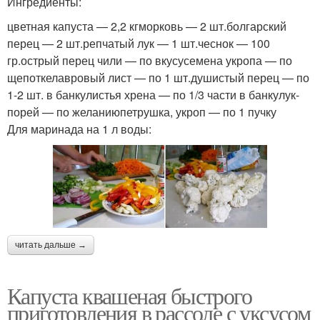
Ингредиенты:
цветная капуста — 2,2 кгморковь — 2 шт.болгарский
перец — 2 шт.репчатый лук — 1 шт.чеснок — 100
гр.острый перец чили — по вкусусемена укропа — по
щепоткелавровый лист — по 1 шт.душистый перец — по
1-2 шт. в банкулистья хрена — по 1/3 части в банкулук-
порей — по желаниюпетрушка, укроп — по 1 пучку
Для маринада на 1 л воды:
читать дальше →
Капуста квашеная быстрого
приготовления в рассоле с уксусом