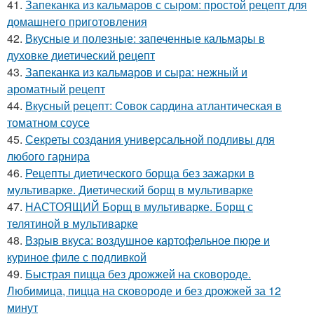
41.
Запеканка из кальмаров с сыром: простой рецепт для
домашнего приготовления
42.
Вкусные и полезные: запеченные кальмары в
духовке диетический рецепт
43.
Запеканка из кальмаров и сыра: нежный и
ароматный рецепт
44.
Вкусный рецепт: Совок сардина атлантическая в
томатном соусе
45.
Секреты создания универсальной подливы для
любого гарнира
46.
Рецепты диетического борща без зажарки в
мультиварке. Диетический борщ в мультиварке
47.
НАСТОЯЩИЙ Борщ в мультиварке. Борщ с
телятиной в мультиварке
48.
Взрыв вкуса: воздушное картофельное пюре и
куриное филе с подливкой
49.
Быстрая пицца без дрожжей на сковороде.
Любимица, пицца на сковороде и без дрожжей за 12
минут