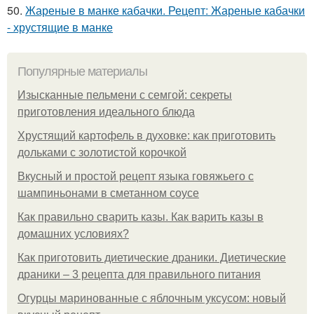
50.
Жареные в манке кабачки. Рецепт: Жареные кабачки
- хрустящие в манке
Популярные материалы
Изысканные пельмени с семгой: секреты
приготовления идеального блюда
Хрустящий картофель в духовке: как приготовить
дольками с золотистой корочкой
Вкусный и простой рецепт языка говяжьего с
шампиньонами в сметанном соусе
Как правильно сварить казы. Как варить казы в
домашних условиях?
Как приготовить диетические драники. Диетические
драники – 3 рецепта для правильного питания
Огурцы маринованные с яблочным уксусом: новый