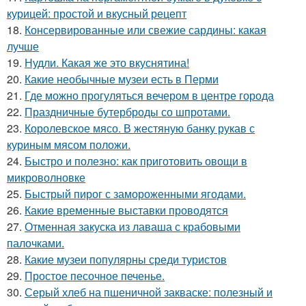
курицей: простой и вкусный рецепт
18.
Консервированные или свежие сардины: какая
лучше
19.
Нудли. Какая же это вкуснятина!
20.
Какие необычные музеи есть в Перми
21.
Где можно прогуляться вечером в центре города
22.
Праздничные бутерброды со шпротами.
23.
Королевское мясо. В жестяную банку рукав с
куриным мясом положи.
24.
Быстро и полезно: как приготовить овощи в
микроволновке
25.
Быстрый пирог с замороженными ягодами.
26.
Какие временные выставки проводятся
27.
Отменная закуска из лаваша с крабовыми
палочками.
28.
Какие музеи популярны среди туристов
29.
Простое песочное печенье.
30.
Серый хлеб на пшеничной закваске: полезный и