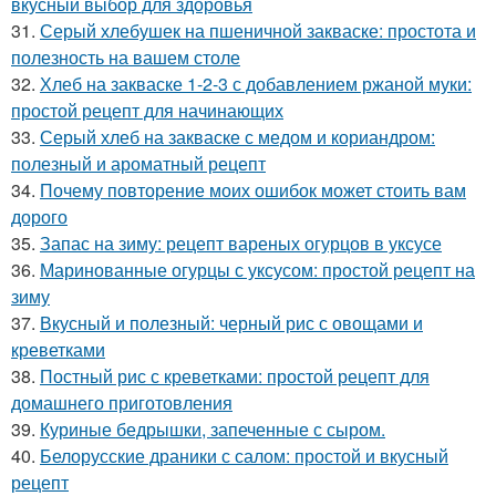
вкусный выбор для здоровья
31.
Серый хлебушек на пшеничной закваске: простота и
полезность на вашем столе
32.
Хлеб на закваске 1-2-3 с добавлением ржаной муки:
простой рецепт для начинающих
33.
Серый хлеб на закваске с медом и кориандром:
полезный и ароматный рецепт
34.
Почему повторение моих ошибок может стоить вам
дорого
35.
Запас на зиму: рецепт вареных огурцов в уксусе
36.
Маринованные огурцы с уксусом: простой рецепт на
зиму
37.
Вкусный и полезный: черный рис с овощами и
креветками
38.
Постный рис с креветками: простой рецепт для
домашнего приготовления
39.
Куриные бедрышки, запеченные с сыром.
40.
Белорусские драники с салом: простой и вкусный
рецепт