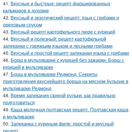
41.
Вкусные и быстрые: рецепт фаршированных
кальмаров в духовке
42.
Вкусный и экзотический рецепт: язык с грибами и
ореховым соусом
43.
Вкусный рецепт картофельного пюре с курицей
44.
Вкусный и полезный: рецепт картофельной
запеканки с говяжьим языком и лесными грибами
45.
Вкусный и простой рецепт запеканки языка с грибами
46.
Борщ в мультиварке с курицей без зажарки. Борщ с
курицей в мультиварке
47.
Борщ в мультиварке Редмонд. Секреты
приготовления вкуснейшего борща на мясном бульоне в
мультиварке Редмонд
48.
Время запекания свиной рульки: как правильно
подготовиться
49.
Каша молочная полтавская рецепт. Полтавская каша
в мультиварке
50.
Запеканка с куриным филе: простой и вкусный
рецепт