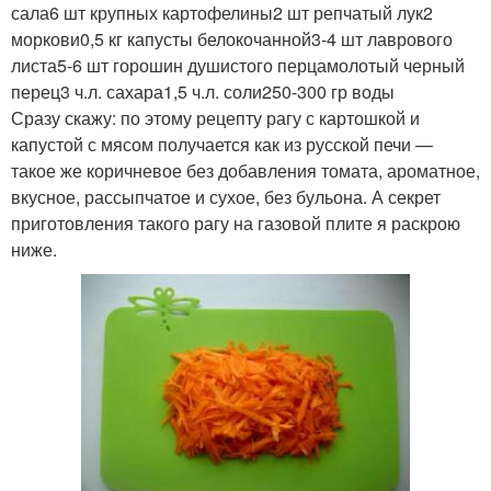
сала6 шт крупных картофелины2 шт репчатый лук2
моркови0,5 кг капусты белокочанной3-4 шт лаврового
листа5-6 шт горошин душистого перцамолотый черный
перец3 ч.л. сахара1,5 ч.л. соли250-300 гр воды
Сразу скажу: по этому рецепту рагу с картошкой и
капустой с мясом получается как из русской печи —
такое же коричневое без добавления томата, ароматное,
вкусное, рассыпчатое и сухое, без бульона. А секрет
приготовления такого рагу на газовой плите я раскрою
ниже.