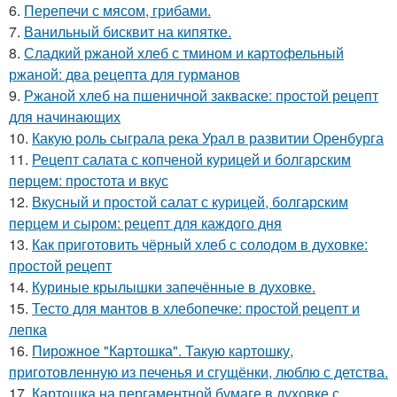
6.
Перепечи с мясом, грибами.
7.
Ванильный бисквит на кипятке.
8.
Сладкий ржаной хлеб с тмином и картофельный
ржаной: два рецепта для гурманов
9.
Ржаной хлеб на пшеничной закваске: простой рецепт
для начинающих
10.
Какую роль сыграла река Урал в развитии Оренбурга
11.
Рецепт салата с копченой курицей и болгарским
перцем: простота и вкус
12.
Вкусный и простой салат с курицей, болгарским
перцем и сыром: рецепт для каждого дня
13.
Как приготовить чёрный хлеб с солодом в духовке:
простой рецепт
14.
Куриные крылышки запечённые в духовке.
15.
Тесто для мантов в хлебопечке: простой рецепт и
лепка
16.
Пирожное "Картошка". Такую картошку,
приготовленную из печенья и сгущёнки, люблю с детства.
17.
Картошка на пергаментной бумаге в духовке с