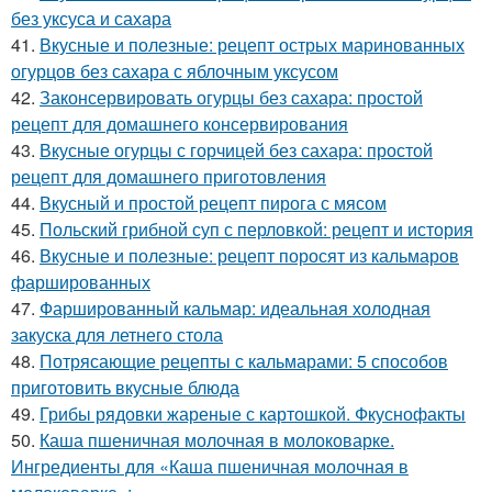
без уксуса и сахара
41.
Вкусные и полезные: рецепт острых маринованных
огурцов без сахара с яблочным уксусом
42.
Законсервировать огурцы без сахара: простой
рецепт для домашнего консервирования
43.
Вкусные огурцы с горчицей без сахара: простой
рецепт для домашнего приготовления
44.
Вкусный и простой рецепт пирога с мясом
45.
Польский грибной суп с перловкой: рецепт и история
46.
Вкусные и полезные: рецепт поросят из кальмаров
фаршированных
47.
Фаршированный кальмар: идеальная холодная
закуска для летнего стола
48.
Потрясающие рецепты с кальмарами: 5 способов
приготовить вкусные блюда
49.
Грибы рядовки жареные с картошкой. Фкуснофакты
50.
Каша пшеничная молочная в молоковарке.
Ингредиенты для «Каша пшеничная молочная в