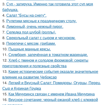
3.
Суп - затируха. Именно так готовила этот суп моя
бабушка.
4.
Салат "Бусы на снегу".
5.
Рулетики мясные к праздничному столу.
6.
Лимонный, очень нежный пирог.
7.
Селедка под шубой (роллы).
8.
Свекольный салат с сыром и чесноком.
9.
Перепечи с мясом, грибами.
10.
Пышные манные кексы.
11.
Скумбрия, запечённая в томатном маринаде.
12.
Хлеб с тмином и солодом формовой: секреты
приготовления и полезные свойства
13.
Какие исторические события оказали значительное
влияние на развитие Чебоксар
14.
Легкий и Вкусный Салат: Помидоры, Огурцы, Перец,
Сыр и Куриная Грудка
15.
Как Мичуринск связан с именем Ивана Мичурина
16.
Вкусное сочетание: черный ржаной хлеб с клюквой