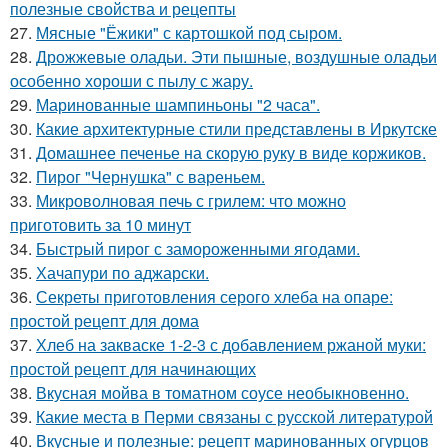
полезные свойства и рецепты
27.
Мясные "Ёжики" с картошкой под сыром.
28.
Дрожжевые оладьи. Эти пышные, воздушные оладьи
особенно хороши с пылу с жару.
29.
Маринованные шампиньоны "2 часа".
30.
Какие архитектурные стили представлены в Иркутске
31.
Домашнее печенье на скорую руку в виде коржиков.
32.
Пирог "Чернушка" с вареньем.
33.
Микроволновая печь с грилем: что можно
приготовить за 10 минут
34.
Быстрый пирог с замороженными ягодами.
35.
Хачапури по аджарски.
36.
Секреты приготовления серого хлеба на опаре:
простой рецепт для дома
37.
Хлеб на закваске 1-2-3 с добавлением ржаной муки:
простой рецепт для начинающих
38.
Вкусная мойва в томатном соусе необыкновенно.
39.
Какие места в Перми связаны с русской литературой
40.
Вкусные и полезные: рецепт маринованных огурцов