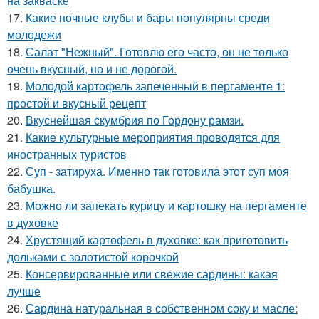
на закваске
17.
Какие ночные клубы и бары популярны среди
молодежи
18.
Салат "Нежный". Готовлю его часто, он не только
очень вкусный, но и не дорогой.
19.
Молодой картофель запеченный в пергаменте 1:
простой и вкусный рецепт
20.
Вкуснейшая скумбрия по Гордону рамзи.
21.
Какие культурные мероприятия проводятся для
иностранных туристов
22.
Суп - затируха. Именно так готовила этот суп моя
бабушка.
23.
Можно ли запекать курицу и картошку на пергаменте
в духовке
24.
Хрустящий картофель в духовке: как приготовить
дольками с золотистой корочкой
25.
Консервированные или свежие сардины: какая
лучше
26.
Сардина натуральная в собственном соку и масле: