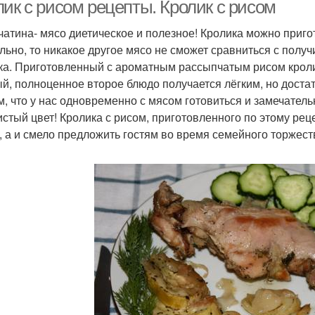
лик с рисом рецепты. Кролик с рисом
чатина- мясо диетическое и полезное! Кролика можно пригот
льно, то никакое другое мясо не сможет сравниться с пол
ка. Приготовленный с ароматным рассыпчатым рисом кролик-
й, полноценное второе блюдо получается лёгким, но доста
ом, что у нас одновременно с мясом готовиться и замечател
истый цвет! Кролика с рисом, приготовленного по этому рец
, а и смело предложить гостям во время семейного торжест