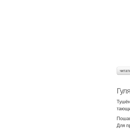
читат
Гуля
Тушён
тающи
Пошаг
Для п