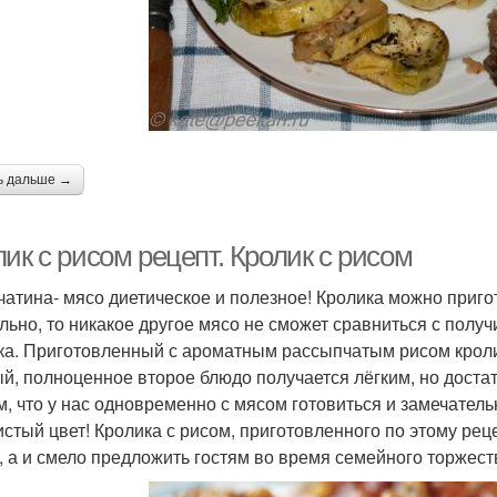
ь дальше →
ик с рисом рецепт. Кролик с рисом
чатина- мясо диетическое и полезное! Кролика можно пригот
льно, то никакое другое мясо не сможет сравниться с пол
ка. Приготовленный с ароматным рассыпчатым рисом кролик-
й, полноценное второе блюдо получается лёгким, но доста
ом, что у нас одновременно с мясом готовиться и замечател
истый цвет! Кролика с рисом, приготовленного по этому рец
, а и смело предложить гостям во время семейного торжест