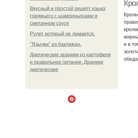
Кро
Вкусный и простой рецепт языка
Кроль
говяжьего с шампиньонами в
прави
сметанном соусе
кроли
Рулет, который не ломается.
жирны
и в т
"Язычки" из баклажан.
золот
Диетические драники из картофеля
обеда
и правильное питание. Драники
диетические