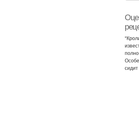
Оцен
рец
"Крол
извес
полно
Особе
сидит