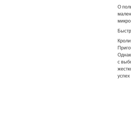
О пол
мален
микро
Быстр
Кроли
Приго
Однак
с выб
жестк
успех