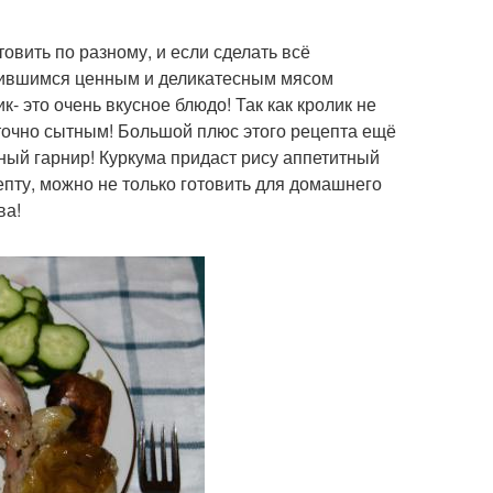
овить по разному, и если сделать всё
учившимся ценным и деликатесным мясом
 это очень вкусное блюдо! Так как кролик не
точно сытным! Большой плюс этого рецепта ещё
ьный гарнир! Куркума придаст рису аппетитный
епту, можно не только готовить для домашнего
ва!