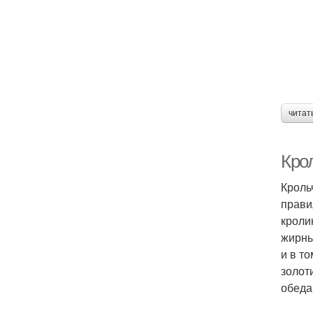
читат
Крол
Кроль
прави
кроли
жирны
и в т
золот
обеда