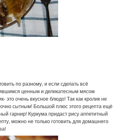
овить по разному, и если сделать всё
учившимся ценным и деликатесным мясом
 это очень вкусное блюдо! Так как кролик не
точно сытным! Большой плюс этого рецепта ещё
ьный гарнир! Куркума придаст рису аппетитный
епту, можно не только готовить для домашнего
ва!