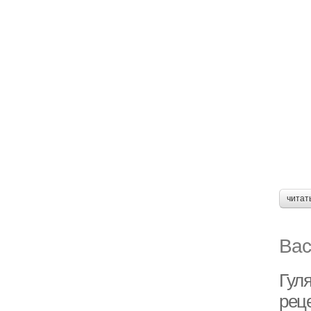
читат
Вас
Гуля
рец