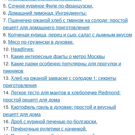
5.
Сочное куриное Филе по-французски.
6.
Домашний лимонад. Ингредиенты:
7.
Пшенично-ржаной хлеб с тмином на солоде: простой
рецепт для домашнего приготовления
8.
Копченая курица, перец и сыр: салат с дымным вкусом
9.
Мясо по-грузински в духовке.
10.
Headlines:
11.
Какие интересные факты о метро Москвы
12.
Какие парки особенно популярны для прогулок и
пикников
13.
Хлеб на ржаной закваске с солодом 1: секреты
приготовления
14.
Легкое тесто для мантов в хлебопечке Redmond:
простой рецепт для дома
15.
Картофель гриль в духовке: простой и вкусный
рецепт для дома
16.
Дроб с куриной печенью по-болгарски.
17.
Печёночные рулетики с начинкой.