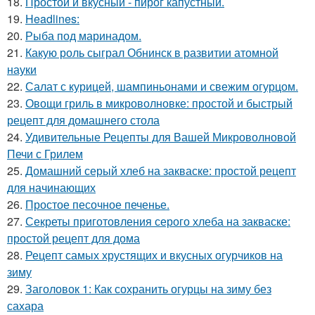
18.
Простой и вкусный - пирог капустный.
19.
Headlines:
20.
Рыба под маринадом.
21.
Какую роль сыграл Обнинск в развитии атомной
науки
22.
Салат с курицей, шампиньонами и свежим огурцом.
23.
Овощи гриль в микроволновке: простой и быстрый
рецепт для домашнего стола
24.
Удивительные Рецепты для Вашей Микроволновой
Печи с Грилем
25.
Домашний серый хлеб на закваске: простой рецепт
для начинающих
26.
Простое песочное печенье.
27.
Секреты приготовления серого хлеба на закваске:
простой рецепт для дома
28.
Рецепт самых хрустящих и вкусных огурчиков на
зиму
29.
Заголовок 1: Как сохранить огурцы на зиму без
сахара