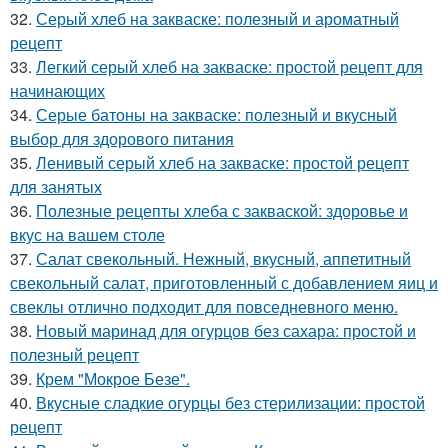
32.
Серый хлеб на закваске: полезный и ароматный
рецепт
33.
Легкий серый хлеб на закваске: простой рецепт для
начинающих
34.
Серые батоны на закваске: полезный и вкусный
выбор для здорового питания
35.
Ленивый серый хлеб на закваске: простой рецепт
для занятых
36.
Полезные рецепты хлеба с закваской: здоровье и
вкус на вашем столе
37.
Салат свекольный. Нежный, вкусный, аппетитный
свекольный салат, приготовленный с добавлением яиц и
свеклы отлично подходит для повседневного меню.
38.
Новый маринад для огурцов без сахара: простой и
полезный рецепт
39.
Крем "Мокрое Безе".
40.
Вкусные сладкие огурцы без стерилизации: простой
рецепт