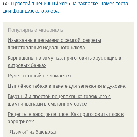
50.
Простой пшеничный хлеб на закваске. Замес теста
для французского хлеба
Популярные материалы
Изысканные пельмени с семгой: секреты
приготовления идеального блюда
Корнишоны на зиму: как приготовить хрустящие в
литровых банках
Рулет, который не ломается.
Цыплёнок табака в пакете для запекания в духовке.
Вкусный и простой рецепт языка говяжьего с
шампиньонами в сметанном соусе
Рецепты в аэрогриле плов. Как приготовить плов в
аэрогриле?
"Язычки" из баклажан.