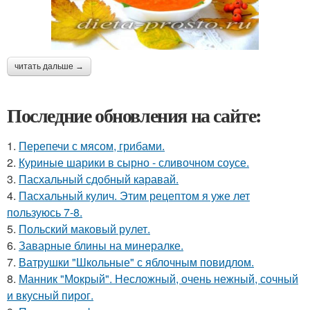
читать дальше →
Последние обновления на сайте:
1.
Перепечи с мясом, грибами.
2.
Куриные шарики в сырно - сливочном соусе.
3.
Пасхальный сдобный каравай.
4.
Пасхальный кулич. Этим рецептом я уже лет
пользуюсь 7-8.
5.
Польский маковый рулет.
6.
Заварные блины на минералке.
7.
Ватрушки "Школьные" с яблочным повидлом.
8.
Манник "Мокрый". Несложный, очень нежный, сочный
и вкусный пирог.