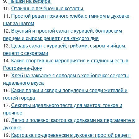
9.
Пышки на кефире.
10.
Отличные печёночные котлеты.
11.
Простой рецепт ржаного хлеба с тмином в духовке:
шаг за шагом
12.
Вкусный и простой салат с курицей, болгарским
перцем и сыром: рецепт для каждого дня
13.
Цезарь салат с курицей, грибами, сыром и яйцом:
рецепт с секретами
14.
Какие спортивные мероприятия и стадионы есть в
Ростове-на-Дону
15.
Хлеб на закваске с солодом в хлебопечке: секреты
идеального вкуса
16.
Какие парки и скверы популярны среди жителей и
гостей города
17.
Секреты идеального теста для мантов: тонкое и
прочное
18.
Легко и полезно: картошка дольками на пергаменте в
духовке
19.
Картошка по-деревенски в духовке: простой рецепт