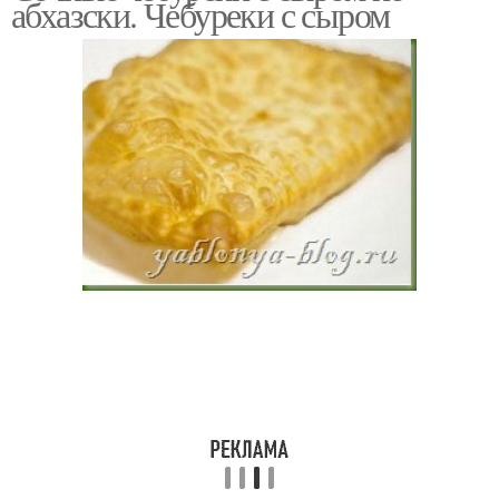
абхазски. Чебуреки с сыром