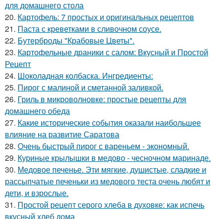
для домашнего стола
20.
Картофель: 7 простых и оригинальных рецептов
21.
Паста с креветками в сливочном соусе.
22.
Бутерброды "Крабовые Цветы".
23.
Картофельные драники с салом: Вкусный и Простой
Рецепт
24.
Шоколадная колбаска. Ингредиенты:
25.
Пирог с малиной и сметанной заливкой.
26.
Гриль в микроволновке: простые рецепты для
домашнего обеда
27.
Какие исторические события оказали наибольшее
влияние на развитие Саратова
28.
Очень быстрый пирог с вареньем - экономный.
29.
Куриные крылышки в медово - чесночном маринаде.
30.
Медовое печенье. Эти мягкие, душистые, сладкие и
рассыпчатые печеньки из медового теста очень любят и
дети, и взрослые.
31.
Простой рецепт серого хлеба в духовке: как испечь
вкусный хлеб дома