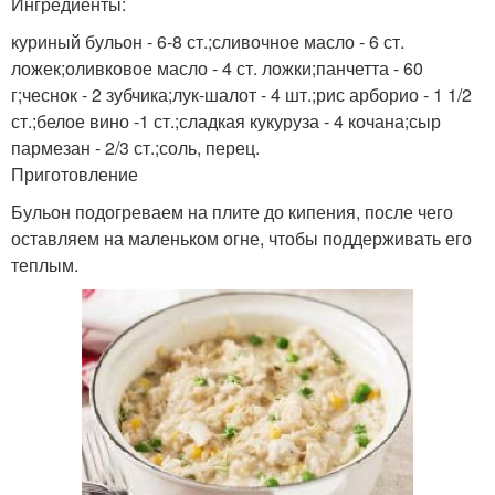
Ингредиенты:
куриный бульон - 6-8 ст.;сливочное масло - 6 ст.
ложек;оливковое масло - 4 ст. ложки;панчетта - 60
г;чеснок - 2 зубчика;лук-шалот - 4 шт.;рис арборио - 1 1/2
ст.;белое вино -1 ст.;сладкая кукуруза - 4 кочана;сыр
пармезан - 2/3 ст.;соль, перец.
Приготовление
Бульон подогреваем на плите до кипения, после чего
оставляем на маленьком огне, чтобы поддерживать его
теплым.