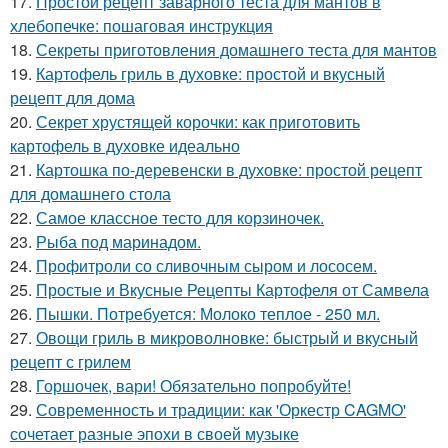
17.
Простой рецепт заварного теста для мантов в
хлебопечке: пошаговая инструкция
18.
Секреты приготовления домашнего теста для мантов
19.
Картофель гриль в духовке: простой и вкусный
рецепт для дома
20.
Секрет хрустящей корочки: как приготовить
картофель в духовке идеально
21.
Картошка по-деревенски в духовке: простой рецепт
для домашнего стола
22.
Самое классное тесто для корзиночек.
23.
Рыба под маринадом.
24.
Профитроли со сливочным сыром и лососем.
25.
Простые и Вкусные Рецепты Картофеля от Самвела
26.
Пышки. Потребуется: Молоко теплое - 250 мл.
27.
Овощи гриль в микроволновке: быстрый и вкусный
рецепт с грилем
28.
Горшочек, вари! Обязательно попробуйте!
29.
Современность и традиции: как 'Оркестр CAGMO'
сочетает разные эпохи в своей музыке