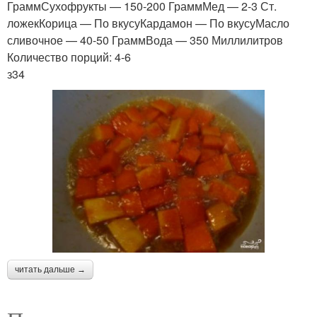
ГраммСухофрукты — 150-200 ГраммМед — 2-3 Ст.
ложекКорица — По вкусуКардамон — По вкусуМасло
сливочное — 40-50 ГраммВода — 350 Миллилитров
Количество порций: 4-6
з34
читать дальше →