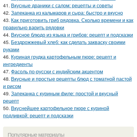
41.
Вкусные драники с салом: рецепты и советы
42.
Запеканка из кальмаров и сыра: быстро и вкусно
43.
Как приготовить гриб рядовка. Сколько времени и как
правильно варить рядовки
44.
Вкусное блюдо из языка и грибов: рецепт и подсказки
45.
Бездрожжевый хлеб: как сделать закваску своими
руками
46.
Куриная грудка картофельным пюре: рецепт и
ингредиенты
47.
Фасоль по-русски с индийским акцентом
48.
Вкусные и простые рецепты блюд с томатной пастой
и рисом
49.
Запеканка с куриным филе: простой и вкусный
рецепт
50.
Вкуснейшее картофельное пюре с куриной
подливкой: рецепт и подсказки
Популярные материалы