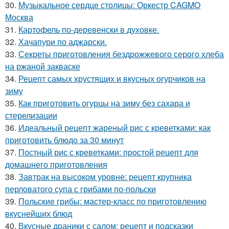
30.
Музыкальное сердце столицы: Оркестр CAGMO
Москва
31.
Картофель по-деревенски в духовке.
32.
Хачапури по аджарски.
33.
Секреты приготовления бездрожжевого серого хлеба
на ржаной закваске
34.
Рецепт самых хрустящих и вкусных огурчиков на
зиму
35.
Как приготовить огурцы на зиму без сахара и
стерелизации
36.
Идеальный рецепт жареный рис с креветками: как
приготовить блюдо за 30 минут
37.
Постный рис с креветками: простой рецепт для
домашнего приготовления
38.
Завтрак на высоком уровне: рецепт крупника
перловатого супа с грибами по-польски
39.
Польские грибы: мастер-класс по приготовлению
вкуснейших блюд
40.
Вкусные драники с салом: рецепт и подсказки