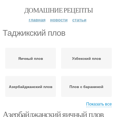
ДОМАШНИЕ РЕЦЕПТЫ
главная
новости
статьи
Таджикский плов
Яичный плов
Узбекский плов
Азербайджанский плов
Плов с бараниной
Показать все
Азербайджанский яичный плов
Плов с фрикадельками
Плов с курицей