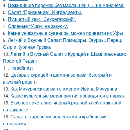
4.
Нежнейшие пирожки без масла и яиц … на майонезе!
5.
Салат "Признание". Ингредиенты.
6.
Пушистый кекс "Секретарский".
7.
Слоеные "Ушки" на закуску.
8.
Какие уникальные сувениры можно привезти из Уфы
9.
Легкий и Вкусный Салат: Помидоры, Огурцы, Перец,
Сыр и Куриная Грудка
10.
Легкий и Вкусный Салат с Курицей и Шампиньонами:
Простой Рецепт
11.
Headlines:
12.
Цезарь с курицей и шампиньонами: быстрый и
вкусный рецепт
13.
Как Мичуринск связан с именем Ивана Мичурина
14.
Какие культурные мероприятия проводятся в парках
15.
Вкусное сочетание: черный ржаной хлеб с клюквой
на закваске
16.
Салат с жареными вешенками и крабовыми
палочками.