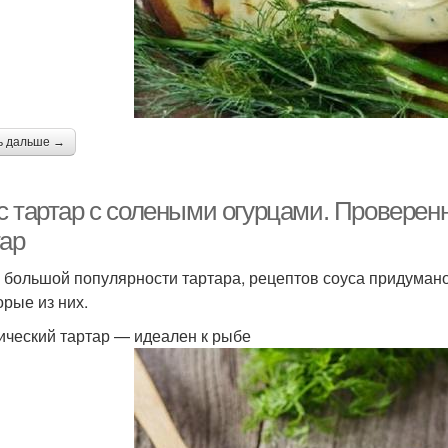
ь дальше →
с тартар с солеными огурцами. Проверен
тар
 большой популярности тартара, рецептов соуса придуман
орые из них.
ический тартар — идеален к рыбе