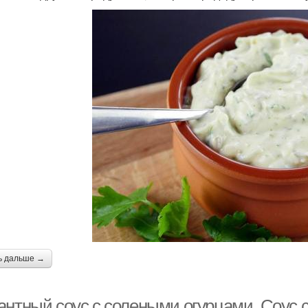
ь дальше →
антный соус с солеными огурцами. Соус 