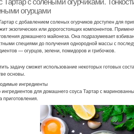
 Тартар с солеными огурчиками. Тонкости
еными огурцами
Тартар с добавлением соленых огурчиков доступен для приг
жит экзотических или дорогостоящих компонентов. Примен
товления домашнего майонеза. Она подразумевает взбиван
тными специями до получения однородной массы с после
диентов — огурцов, зелени, помидоров и грибочков.
тить задачу сможет использование некоторых готовых сос
тве основы.
одимые ингредиенты
 ингредиентов для домашнего соуса Тартар с маринованны
а приготовления.