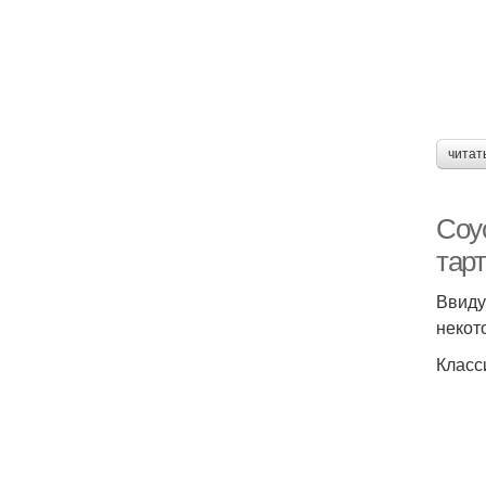
читат
Соу
тар
Ввиду
некот
Класс