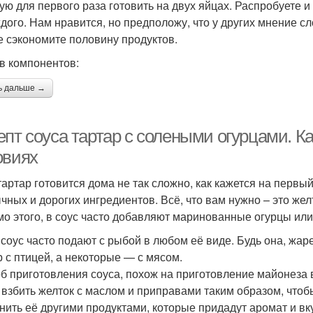
ую для первого раза готовить на двух яйцах. Распробуете и 
ждого. Нам нравится, но предположу, что у других мнение сл
е сэкономите половину продуктов.
в компонентов:
ь дальше →
епт соуса тартар с солеными огурцами. К
овиях
тартар готовится дома не так сложно, как кажется на первый
чных и дорогих ингредиентов. Всё, что вам нужно – это жел
о этого, в соус часто добавляют маринованные огурцы или
 соус часто подают с рыбой в любом её виде. Будь она, жар
р с птицей, а некоторые — с мясом.
б приготовления соуса, похож на приготовление майонеза 
 взбить желток с маслом и приправами таким образом, чтоб
нить её другими продуктами, которые придадут аромат и вк