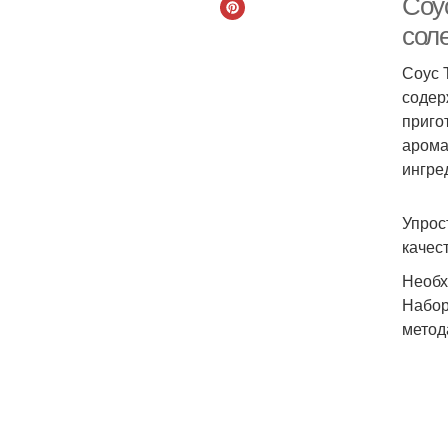
Соус
сол
Соус 
содер
приго
арома
ингре
Упрос
качес
Необх
Набор
метод