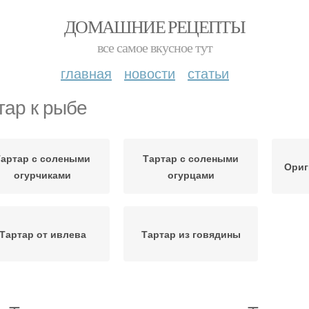
ДОМАШНИЕ РЕЦЕПТЫ
все самое вкусное тут
главная
новости
статьи
тар к рыбе
Тартар с солеными
Тартар с солеными
Ориг
огурчиками
огурцами
Тартар от ивлева
Тартар из говядины