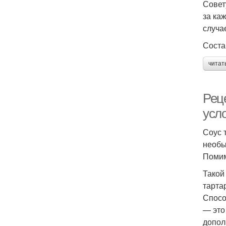
Совет
за ка
случа
Соста
читат
Рец
усл
Соус 
необы
Помим
Такой
тарта
Спосо
— это
допол