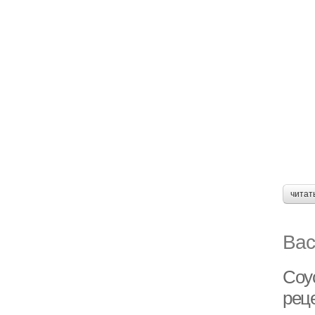
читат
Вас
Соу
рец