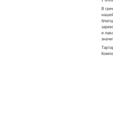
В гре
нашей
благо
зарек
и лав
значи
Тарта
Компо