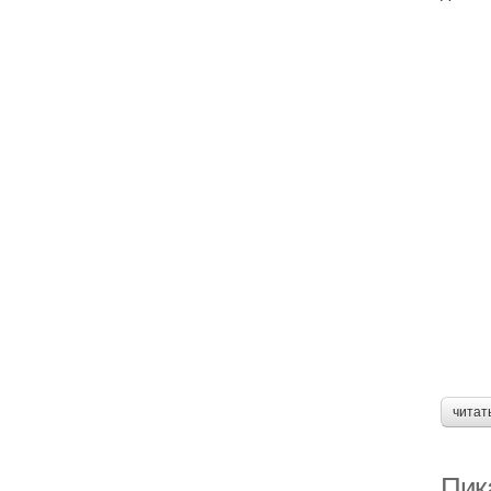
читат
Пик