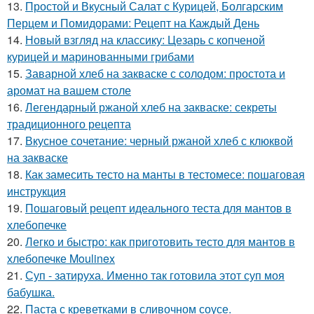
13.
Простой и Вкусный Салат с Курицей, Болгарским
Перцем и Помидорами: Рецепт на Каждый День
14.
Новый взгляд на классику: Цезарь с копченой
курицей и маринованными грибами
15.
Заварной хлеб на закваске с солодом: простота и
аромат на вашем столе
16.
Легендарный ржаной хлеб на закваске: секреты
традиционного рецепта
17.
Вкусное сочетание: черный ржаной хлеб с клюквой
на закваске
18.
Как замесить тесто на манты в тестомесе: пошаговая
инструкция
19.
Пошаговый рецепт идеального теста для мантов в
хлебопечке
20.
Легко и быстро: как приготовить тесто для мантов в
хлебопечке Moulinex
21.
Суп - затируха. Именно так готовила этот суп моя
бабушка.
22.
Паста с креветками в сливочном соусе.