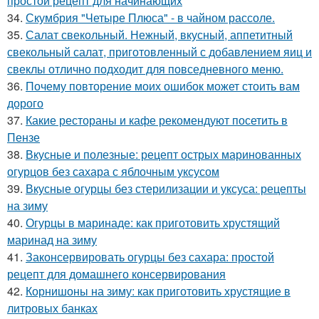
простой рецепт для начинающих
34.
Скумбрия "Четыре Плюса" - в чайном рассоле.
35.
Салат свекольный. Нежный, вкусный, аппетитный
свекольный салат, приготовленный с добавлением яиц и
свеклы отлично подходит для повседневного меню.
36.
Почему повторение моих ошибок может стоить вам
дорого
37.
Какие рестораны и кафе рекомендуют посетить в
Пензе
38.
Вкусные и полезные: рецепт острых маринованных
огурцов без сахара с яблочным уксусом
39.
Вкусные огурцы без стерилизации и уксуса: рецепты
на зиму
40.
Огурцы в маринаде: как приготовить хрустящий
маринад на зиму
41.
Законсервировать огурцы без сахара: простой
рецепт для домашнего консервирования
42.
Корнишоны на зиму: как приготовить хрустящие в
литровых банках