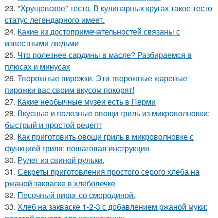
23.
"Хрущевское" тесто. В кулинарных кругах такое тесто
статус легендарного имеет.
24.
Какие из достопримечательностей связаны с
известными людьми
25.
Что полезнее сардины в масле? Разбираемся в
плюсах и минусах
26.
Творожные пирожки. Эти творожные жареные
пирожки вас своим вкусом покорят!
27.
Какие необычные музеи есть в Перми
28.
Вкусные и полезные овощи гриль из микроволновки:
быстрый и простой рецепт
29.
Как приготовить овощи гриль в микроволновке с
функцией гриля: пошаговая инструкция
30.
Рулет из свиной рульки.
31.
Секреты приготовления простого серого хлеба на
ржаной закваске в хлебопечке
32.
Песочный пирог со смородиной.
33.
Хлеб на закваске 1-2-3 с добавлением ржаной муки: