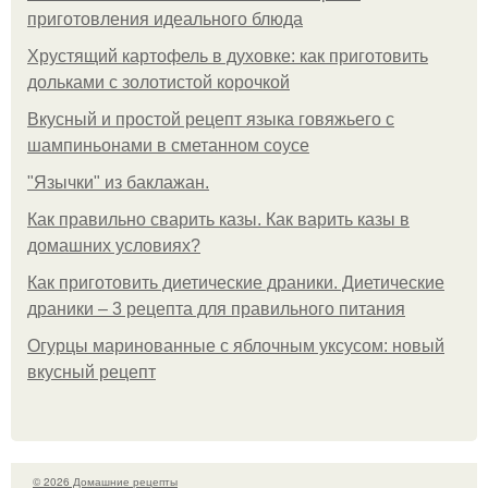
приготовления идеального блюда
Хрустящий картофель в духовке: как приготовить
дольками с золотистой корочкой
Вкусный и простой рецепт языка говяжьего с
шампиньонами в сметанном соусе
"Язычки" из баклажан.
Как правильно сварить казы. Как варить казы в
домашних условиях?
Как приготовить диетические драники. Диетические
драники – 3 рецепта для правильного питания
Огурцы маринованные с яблочным уксусом: новый
вкусный рецепт
© 2026 Домашние рецепты