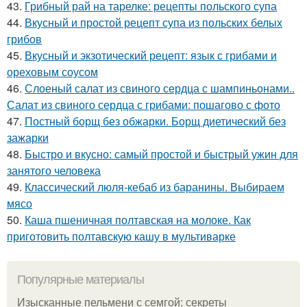
43.
Грибный рай на тарелке: рецепты польского супа
44.
Вкусный и простой рецепт супа из польских белых
грибов
45.
Вкусный и экзотический рецепт: язык с грибами и
ореховым соусом
46.
Слоеный салат из свиного сердца с шампиньонами..
Салат из свиного сердца с грибами: пошагово с фото
47.
Постный борщ без обжарки. Борщ диетический без
зажарки
48.
Быстро и вкусно: самый простой и быстрый ужин для
занятого человека
49.
Классический люля-кебаб из баранины. Выбираем
мясо
50.
Каша пшеничная полтавская на молоке. Как
приготовить полтавскую кашу в мультиварке
Популярные материалы
Изысканные пельмени с семгой: секреты