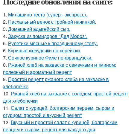
Последние обновления на сайте:
1.
Милашино тесто (супер - экспресс).
2.
Пасхальный венок с тройной начинкой.
3.
Домашний адыгейский сыр.
4.
Закуска из помидоров "Дед Мороз".
5.
Рулетики мясные к праздничному столу.
6.
Куриные желудочки по-корейски.
7.
Сочное куриное Филе по-французски.
8.
Ржаной хлеб на закваске с семечками и тмином:
полезный и ароматный рецепт
9.
Простой рецепт ржаного хлеба на закваске в
хлебопечке
10.
Ржаной хлеб на закваске с солодом: простой рецепт
для хлебопечки
11.
Салат с курицей, болгарским перцем, сыром и
огурцом: простой и вкусный рецепт
12.
Вкусный и простой салат с курицей, болгарским
перцем и сыром: рецепт для каждого дня