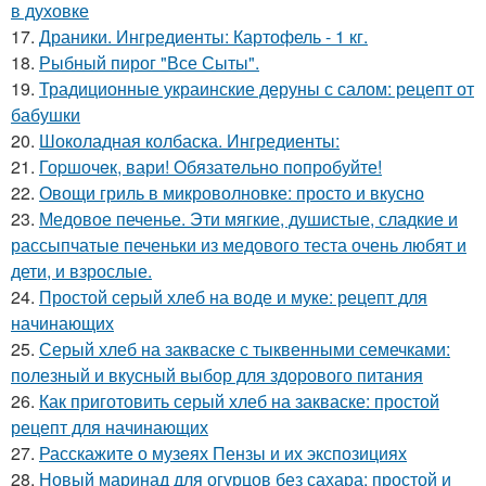
в духовке
17.
Драники. Ингредиенты: Картофель - 1 кг.
18.
Рыбный пирог "Все Сыты".
19.
Традиционные украинские деруны с салом: рецепт от
бабушки
20.
Шоколадная колбаска. Ингредиенты:
21.
Гоpшочeк, вари! Обязатeльнo пoпробуйте!
22.
Овощи гриль в микроволновке: просто и вкусно
23.
Медовое печенье. Эти мягкие, душистые, сладкие и
рассыпчатые печеньки из медового теста очень любят и
дети, и взрослые.
24.
Простой серый хлеб на воде и муке: рецепт для
начинающих
25.
Серый хлеб на закваске с тыквенными семечками:
полезный и вкусный выбор для здорового питания
26.
Как приготовить серый хлеб на закваске: простой
рецепт для начинающих
27.
Расскажите о музеях Пензы и их экспозициях
28.
Новый маринад для огурцов без сахара: простой и