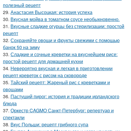
полезный рецепт
29.
Анастасия Высоцкая: история успеха
30.
Вкусная мойва в томатном соусе необыкновенно.
31.
Вкусные сладкие огурцы без стерилизации: простой
рецепт
32.
Сохраняйте овощи и фрукты свежими с помощью
банок 50 на зиму
33.
Сладкие и сочные креветки на вкуснейшем рисе:
простой рецепт для домашней кухни
34.
Невероятно вкусная и легкая в приготовлении
рецепт креветок с рисом на сковороде
35.
Тайский рецепт: Жареный рис с креветками и
овощами
36.
Пастуший пирог: история и традиции ирландского
блюда
37.
Оркестр CAGMO Санкт-Петербург: репертуар и
спектакли
38.
Вкус Польши: рецепт грибного супа