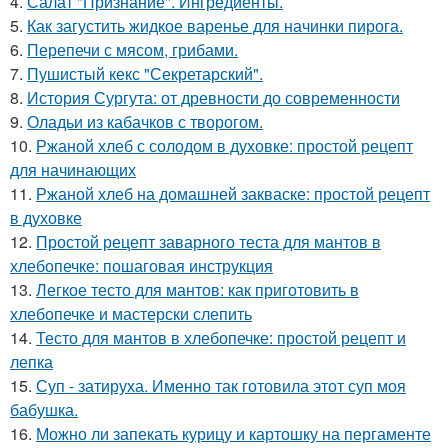
4.
Салат "Признание". Ингредиенты.
5.
Как загустить жидкое варенье для начинки пирога.
6.
Перепечи с мясом, грибами.
7.
Пушистый кекс "Секретарский".
8.
История Сургута: от древности до современности
9.
Оладьи из кабачков с творогом.
10.
Ржаной хлеб с солодом в духовке: простой рецепт
для начинающих
11.
Ржаной хлеб на домашней закваске: простой рецепт
в духовке
12.
Простой рецепт заварного теста для мантов в
хлебопечке: пошаговая инструкция
13.
Легкое тесто для мантов: как приготовить в
хлебопечке и мастерски слепить
14.
Тесто для мантов в хлебопечке: простой рецепт и
лепка
15.
Суп - затируха. Именно так готовила этот суп моя
бабушка.
16.
Можно ли запекать курицу и картошку на пергаменте