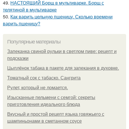
49.
НАСТОЯЩИЙ Борщ в мультиварке. Борщ с
телятиной в мультиварке
50.
Как варить цельную пшеницу. Сколько времени
варить пшеницу?
Популярные материалы
Запеканка свиной рульки в светлом пиве: рецепт и
подсказки
Цыплёнок табака в пакете для запекания в духовке.
Томатный сок с табаско. Сангрита
Рулет, который не ломается.
Изысканные пельмени с семгой: секреты
приготовления идеального блюда
Вкусный и простой рецепт языка говяжьего с
шампиньонами в сметанном соусе