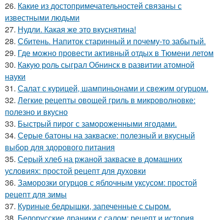
26.
Какие из достопримечательностей связаны с
известными людьми
27.
Нудли. Какая же это вкуснятина!
28.
Сбитень. Напиток старинный и почему-то забытый.
29.
Где можно провести активный отдых в Тюмени летом
30.
Какую роль сыграл Обнинск в развитии атомной
науки
31.
Салат с курицей, шампиньонами и свежим огурцом.
32.
Легкие рецепты овощей гриль в микроволновке:
полезно и вкусно
33.
Быстрый пирог с замороженными ягодами.
34.
Серые батоны на закваске: полезный и вкусный
выбор для здорового питания
35.
Серый хлеб на ржаной закваске в домашних
условиях: простой рецепт для духовки
36.
Заморозки огурцов с яблочным уксусом: простой
рецепт для зимы
37.
Куриные бедрышки, запеченные с сыром.
38.
Белорусские драники с салом: рецепт и история