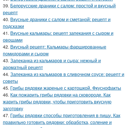
39.
Белорусские драники с салом: простой и вкусный
рецепт
40.
Вкусные драники с салом и сметаной: рецепт и
подсказки
41.
Вкусные кальмары: рецепт запекания с сыром и
овощами
42.
Вкусный рецепт: Кальмары фаршированные
помидорами и сыром
43.
Запеканка из кальмаров и сыра: нежный и
ароматный рецепт
44.
Запеканка из кальмаров в сливочном соусе: рецепт и
советы
45.
Грибы рядовки жареные с картошкой. Фкуснофакты
46.
Как пожарить грибы рядовки на сковороде. Как
жарить грибы рядовки, чтобы приготовить вкусную
заготовку
47.
Грибы рядовки способы приготовления в пищу. Как
правильно готовить рядовки: обработка, соление и