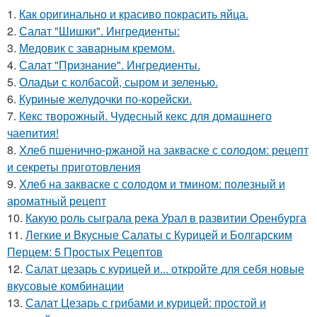
1.
Как оригинально и красиво покрасить яйца.
2.
Салат "Шишки". Ингредиенты:
3.
Медовик с заварным кремом.
4.
Салат "Признание". Ингредиенты.
5.
Оладьи с колбасой, сыром и зеленью.
6.
Куриные желудочки по-корейски.
7.
Кекс творожный. Чудесный кекс для домашнего
чаепития!
8.
Хлеб пшенично-ржаной на закваске с солодом: рецепт
и секреты приготовления
9.
Хлеб на закваске с солодом и тмином: полезный и
ароматный рецепт
10.
Какую роль сыграла река Урал в развитии Оренбурга
11.
Легкие и Вкусные Салаты с Курицей и Болгарским
Перцем: 5 Простых Рецептов
12.
Салат цезарь с курицей и... откройте для себя новые
вкусовые комбинации
13.
Салат Цезарь с грибами и курицей: простой и