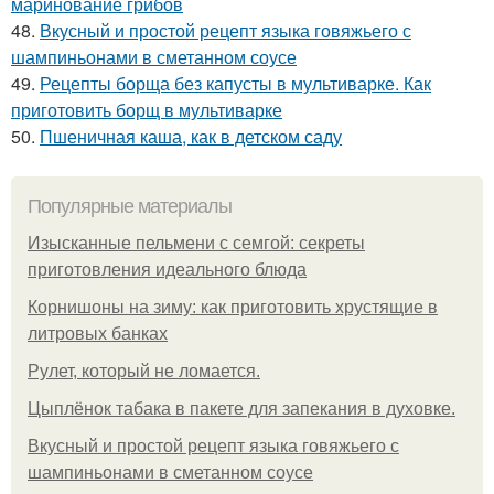
маринование грибов
48.
Вкусный и простой рецепт языка говяжьего с
шампиньонами в сметанном соусе
49.
Рецепты борща без капусты в мультиварке. Как
приготовить борщ в мультиварке
50.
Пшеничная каша, как в детском саду
Популярные материалы
Изысканные пельмени с семгой: секреты
приготовления идеального блюда
Корнишоны на зиму: как приготовить хрустящие в
литровых банках
Рулет, который не ломается.
Цыплёнок табака в пакете для запекания в духовке.
Вкусный и простой рецепт языка говяжьего с
шампиньонами в сметанном соусе