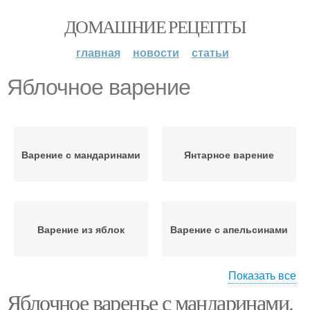
ДОМАШНИЕ РЕЦЕПТЫ
главная
новости
статьи
Яблочное варение
Варение с мандаринами
Янтарное варение
Варение из яблок
Варение с апельсинами
Показать все
Варение с
Яблочное варенье с мандаринами.
Варение с апельсином
мандариновыми