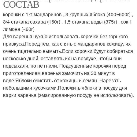
СОСТАВ
корочками
корочки с 1кг мандаринов , 3 крупных яблока (400~500г) ,
3/4 стакана сахара (150г) , 1,5 стакана воды (375г) , сок 1
лимона (~60г)
Варение из мандаринов
Варение из мандирин
Для варенья нужно использовать корочки без горького
привкуса.Перед тем, как снять с мандаринов кожицу, их
очень тщательно вымыть.Если корочки будут собираться
несколько дней, оставлять их на воздухе, чтобы они
Ароматное варение
Варение с мандарином
подсыхали, но не гнили. Подсушенные корочки перед
приготовлением варенья замочить на 30 минут в
воде.Яблоки очистить от кожицы и семян. Нарезать
небольшими кусочками.Положить яблоки в посуду для
варки варенья (эмалированную посуду не использовать).
Варение из антоновки