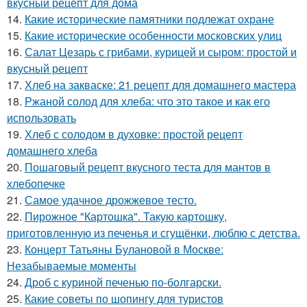
вкусный рецепт для дома
14.
Какие исторические памятники подлежат охране
15.
Какие исторические особенности московских улиц
16.
Салат Цезарь с грибами, курицей и сыром: простой и
вкусный рецепт
17.
Хлеб на закваске: 21 рецепт для домашнего мастера
18.
Ржаной солод для хлеба: что это такое и как его
использовать
19.
Хлеб с солодом в духовке: простой рецепт
домашнего хлеба
20.
Пошаговый рецепт вкусного теста для мантов в
хлебопечке
21.
Самое удачное дрожжевое тесто.
22.
Пирожное "Картошка". Такую картошку,
приготовленную из печенья и сгущёнки, люблю с детства.
23.
Концерт Татьяны Булановой в Москве:
Незабываемые моменты
24.
Дроб с куриной печенью по-болгарски.
25.
Какие советы по шопингу для туристов