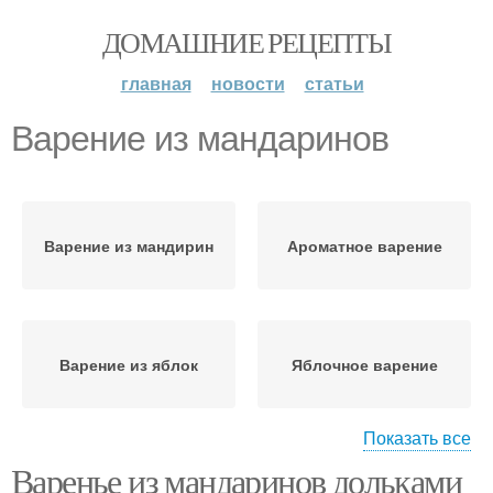
ДОМАШНИЕ РЕЦЕПТЫ
главная
новости
статьи
Варение из мандаринов
Варение из мандирин
Ароматное варение
Варение из яблок
Яблочное варение
Показать все
Варенье из мандаринов дольками
Варение с апельсинами