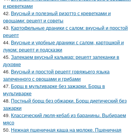
и креветками
42.
Вкусный и полезный ризотто с креветками и
овощами: рецепт и советы
43.
Картофельные драники с салом: вкусный и простой
рецепт
44.
Вкусные и удобные драники с салом, картошкой и
луком: рецепт и подсказки
45.
Запекаем вкусный кальмар: рецепт запеканки в
духовке
46.
Вкусный и простой рецепт говяжьего языка
запеченного с овощами и грибами
47.
Борщ в мультиварке без зажарки. Борщ в
мультиварке
48.
Постный борщ без обжарки. Борщ диетический без
зажарки
49.
Классический люля-кебаб из баранины. Выбираем
мясо
50.
Нежная пшеничная каша на молоке. Пшеничная