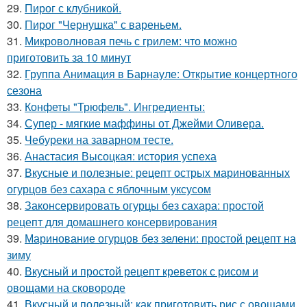
29.
Пирог с клубникой.
30.
Пирог "Чернушка" с вареньем.
31.
Микроволновая печь с грилем: что можно
приготовить за 10 минут
32.
Группа Анимация в Барнауле: Открытие концертного
сезона
33.
Конфеты "Трюфель". Ингредиенты:
34.
Супер - мягкие маффины от Джейми Оливера.
35.
Чебуреки на заварном тесте.
36.
Анастасия Высоцкая: история успеха
37.
Вкусные и полезные: рецепт острых маринованных
огурцов без сахара с яблочным уксусом
38.
Законсервировать огурцы без сахара: простой
рецепт для домашнего консервирования
39.
Маринование огурцов без зелени: простой рецепт на
зиму
40.
Вкусный и простой рецепт креветок с рисом и
овощами на сковороде
41.
Вкусный и полезный: как приготовить рис с овощами