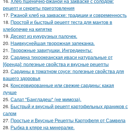
16.
Хлеб пшенично-ржаной на закваске с солодом:
рецепт и секреты приготовления
17.
Ржаной хлеб на закваске: традиции и современность
18.
Простой и быстрый рецепт теста для мантов в
хлебопечке на кипятке
19.
Десерт из кукурузных палочек.
20.
Наивкуснейшая творожная запеканка.
21.
Творожные завитушки. Ингредиенты:
22.
Сардина тихоокеанская иваси натуральные от
[бренда]: полезные свойства и вкусные рецепты
23.
Сардины в томатном соусе: полезные свойства для
вашего здоровья
24.
Консервированные или свежие сардины: какая
лучше
25.
Салат "Бангладеш" (не мимоза).
26.
Быстрый и вкусный рецепт картофельных драников с
салом
27.
Простые и Вкусные Рецепты Картофеля от Самвела
28.
Рыбка в кляре на минералке.