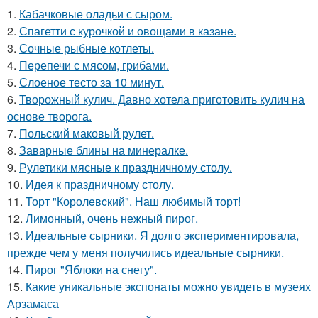
1.
Кабачковые оладьи с сыром.
2.
Спагетти с курочкой и овощами в казане.
3.
Сочные рыбные котлеты.
4.
Перепечи с мясом, грибами.
5.
Слоеное тесто за 10 минут.
6.
Творожный кулич. Давно хотела приготовить кулич на
основе творога.
7.
Польский маковый рулет.
8.
Заварные блины на минералке.
9.
Рулетики мясные к праздничному столу.
10.
Идея к праздничному столу.
11.
Торт "Королeвcкий". Наш любимый торт!
12.
Лимонный, очень нежный пирог.
13.
Идеальные сырники. Я долго экспериментировала,
прежде чем у меня получились идеальные сырники.
14.
Пирог "Яблоки на снегу".
15.
Какие уникальные экспонаты можно увидеть в музеях
Арзамаса