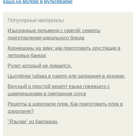
каша на молоке в мультиварке
Популярные материалы
Изысканные пельмени с семгой: секреты
приготовления идеального блюда
Корнишоны на зиму: как приготовить хрустящие в
литровых банках
Рулет, который не ломается.
Цыплёнок табака в пакете для запекания в духовке.
Вкусный и простой рецепт языка говяжьего с
шампиньонами в сметанном соусе
Рецепты в аэрогриле плов. Как приготовить плов в
аэрогриле?
"Язычки" из баклажан.