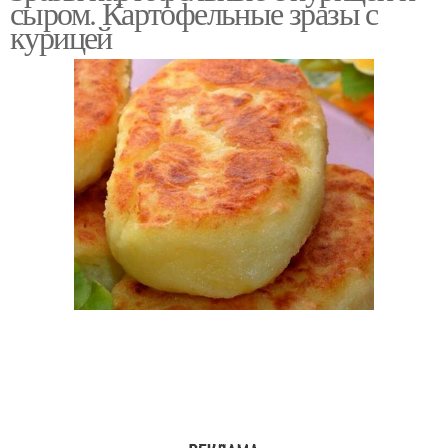
сыром. Картофельные зразы с
курицей
Зразы с куриной
Зразы с мясом
грудкой
Зразы с куриным
Сразы из куриного
фаршем
филе
Зразы с сыром
Зразы из молодой
Зразы с мясным
фаршем