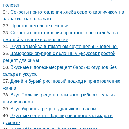
полезен
31.
Секреты приготовления хлеба серого кирпичиком на
закваске: мастер-класс
32.
Простое песочное печенье.
33.
Секреты приготовления простого серого хлеба на
ржаной закваске в хлебопечке
34.
Вкусная мойва в томатном соусе необыкновенно.
35.
Заморозки огурцов с яблочным уксусом: простой
рецепт для зимы
36.
Вкусные и полезные: рецепт барских огурцов без
сахара и уксуса
37.
Дикий и бурый рис: новый подход к приготовлению
ужина
38.
Вкус Польши: рецепт польского грибного супа из
шампиньонов
39.
Вкус Украины: рецепт драников с салом
40.
Вкусные рецепты фаршированного кальмара в
духовке