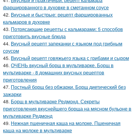
41.
Вкусный и практичный: рецепт кальмара
фаршированного в духовке в сметанном соусе
42.
Вкусные и быстрые: рецепт фаршированных
кальмаров в духовке
43.
Потрясающие рецепты с кальмарами: 5 способов
приготовить вкусные блюда
44.
Вкусный рецепт запеканки с языком под грибным
соусом
45.
Вкусный рецепт говяжьего языка с грибами и сыром
46.
ОЧЕНЬ вкусный борщ в мультиварке. Борщ в
мультиварке - 8 домашних вкусных рецептов
приготовления
47.
Постный борщ без обжарки. Борщ диетический без
зажарки
48.
Борщ в мультиварке Редмонд. Секреты
приготовления вкуснейшего борща на мясном бульоне в
мультиварке Редмонд
49.
Нежная пшеничная каша на молоке. Пшеничная
каша на молоке в мультиварке