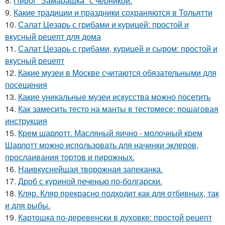
8.
Пирог "Замарашка" с черникой.
9.
Какие традиции и праздники сохраняются в Тольятти
10.
Салат Цезарь с грибами и курицей: простой и
вкусный рецепт для дома
11.
Салат Цезарь с грибами, курицей и сыром: простой и
вкусный рецепт
12.
Какие музеи в Москве считаются обязательными для
посещения
13.
Какие уникальные музеи искусства можно посетить
14.
Как замесить тесто на манты в тестомесе: пошаговая
инструкция
15.
Крем шарлотт. Масляный яично - молочный крем
Шарлотт можно использовать для начинки эклеров,
прослаивания тортов и пирожных.
16.
Наивкуснейшая творожная запеканка.
17.
Дроб с куриной печенью по-болгарски.
18.
Кляр. Кляр прекрасно подходит как для отбивных, так
и для рыбы.
19.
Картошка по-деревенски в духовке: простой рецепт