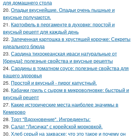
для домашнего стола
20.
Оладьи вкуснейшие. Оладьи очень пышные и
вкусные получаются.
21.
Картофель в пергаменте в духовке: простой и
вкусный рецепт для каждый день
22.
Запеченная картошка в хрустящей корочке: Секреты
идеального блюда
23.
Сардина тихоокеанская иваси натуральные от
[бренда]: полезные свойства и вкусные рецепты
24.
Сардины в томатном соусе: полезные свойства для
вашего здоровья
25.
Простой и вкусный - пирог капустный.
26.
Кабачки гриль с сыром в микроволновке: быстрый и
вкусный рецепт
27.
Какие исторические места наиболее значимы в
Кемерово
28.
Торт "Вдохновение". Ингредиенты:
29.
Салат "Лисичка" с корейской морковкой.
30.
Хлеб серый на закваске: что это такое и почему он