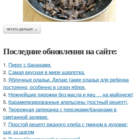
читать дальше →
Последние обновления на сайте:
1.
Пирог с бананами.
2.
Самая вкусная в мире шарлотка.
3.
Яблочные оладьи. Делаю такие оладьи для ребенка
постоянно, особенно в сезон яблок.
4.
Нежнейшие пирожки без масла и яиц … на майонезе!
5.
Карамелизированные апельсины (постный рецепт).
6.
Творожная запеканка с персиками/бананами в
сметанной заливке.
7.
Простой рецепт ржаного хлеба с тмином в духовке:
шаг за шагом