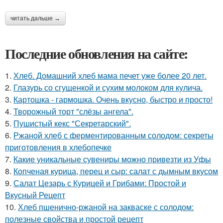
читать дальше →
Последние обновления на сайте:
1.
Хлеб. Домашний хлеб мама печет уже более 20 лет.
2.
Глазурь со сгущенкой и сухим молоком для кулича.
3.
Картошка - гармошка. Очень вкусно, быстро и просто!
4.
Творожный торт "слёзы ангела".
5.
Пушистый кекс "Секретарский".
6.
Ржаной хлеб с ферментированным солодом: секреты
приготовления в хлебопечке
7.
Какие уникальные сувениры можно привезти из Уфы
8.
Копченая курица, перец и сыр: салат с дымным вкусом
9.
Салат Цезарь с Курицей и Грибами: Простой и
Вкусный Рецепт
10.
Хлеб пшенично-ржаной на закваске с солодом:
полезные свойства и простой рецепт