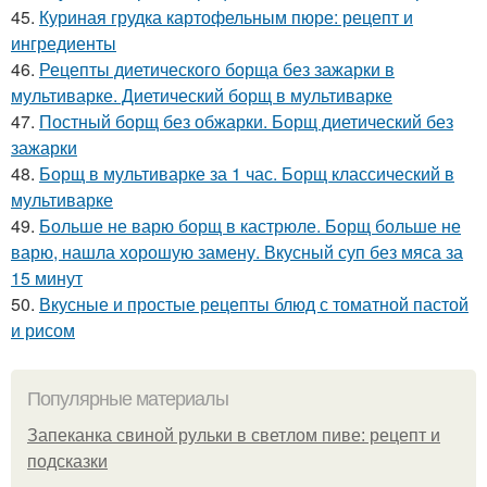
45.
Куриная грудка картофельным пюре: рецепт и
ингредиенты
46.
Рецепты диетического борща без зажарки в
мультиварке. Диетический борщ в мультиварке
47.
Постный борщ без обжарки. Борщ диетический без
зажарки
48.
Борщ в мультиварке за 1 час. Борщ классический в
мультиварке
49.
Больше не варю борщ в кастрюле. Борщ больше не
варю, нашла хорошую замену. Вкусный суп без мяса за
15 минут
50.
Вкусные и простые рецепты блюд с томатной пастой
и рисом
Популярные материалы
Запеканка свиной рульки в светлом пиве: рецепт и
подсказки