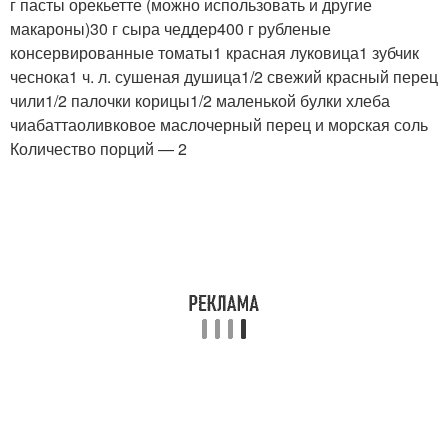
г пасты орекьетте (можно использовать и другие
макароны)30 г сыра чеддер400 г рубленые
консервированные томаты1 красная луковица1 зубчик
чеснока1 ч. л. сушеная душица1/2 свежий красный перец
чили1/2 палочки корицы1/2 маленькой булки хлеба
чиабаттаоливковое маслочерный перец и морская соль
Количество порций — 2