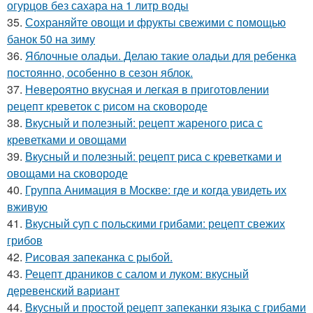
огурцов без сахара на 1 литр воды
35.
Сохраняйте овощи и фрукты свежими с помощью
банок 50 на зиму
36.
Яблочные оладьи. Делаю такие оладьи для ребенка
постоянно, особенно в сезон яблок.
37.
Невероятно вкусная и легкая в приготовлении
рецепт креветок с рисом на сковороде
38.
Вкусный и полезный: рецепт жареного риса с
креветками и овощами
39.
Вкусный и полезный: рецепт риса с креветками и
овощами на сковороде
40.
Группа Анимация в Москве: где и когда увидеть их
вживую
41.
Вкусный суп с польскими грибами: рецепт свежих
грибов
42.
Рисовая запеканка с рыбой.
43.
Рецепт драников с салом и луком: вкусный
деревенский вариант
44.
Вкусный и простой рецепт запеканки языка с грибами