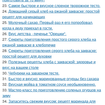
23.
Самое быстрое и вкусное слоеное творожное тесто.
24.
Домашний серый хлеб на ржаной закваске: простой
рецепт для начинающих
25.
Молочный сахар. Первый раз я его попробовал,
когда к деду приехал в гости.
26.
Вкус детства - печенье "Орешки".
27.
Секреты приготовления простого серого хлеба на
ржаной закваске в хлебопечке
28.
Секреты приготовления серого хлеба на закваске:
простой рецепт для духовки
29.
Полезные рецепты хлеба с закваской: здоровье и
вкус на вашем столе
30.
Чебуреки на заварном тесте.
31.
Быстро и вкусно: маринованные огурцы без сахара
32.
Вкусная мойва в томатном соусе необыкновенно.
33.
Мастер-класс по приготовлению соленых огурцов на
зиму
34.
Запаситесь свежим вкусом: рецепт маринада для