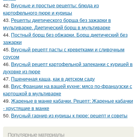
42.
Вкусные и простые рецепты: блюда из
картофельного пюре и курицы
43.
Рецепты диетического борща без зажарки в
мультиварке. Диетический борщ в мультиварке
44.
Постный борщ без обжарки. Борщ диетический без
зажарки
45.
Вкусный рецепт пасты с креветками и сливочным
соусом
46.
Вкусный рецепт картофельной запеканки с курицей в
духовке из пюре
47.
Пшеничная каша, как в детском саду
48.
Вкус Франции на вашей кухне: мясо по-французски с
картошкой в мультиварке
49.
Жареные в манке кабачки. Рецепт: Жареные кабачки
- хрустящие в манке
50.
Вкусный гарнир из курицы к пюре: рецепт и советы
Популярные материалы