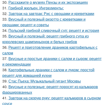
30.
Расскажите о музеях Пензы и их экспозициях
31.
Грибной жюльен. Ингредиенты:
32.
Завтрак на завтрак: Рис с овощами и креветками
33.
Вкусный и полезный ризотто с креветками и
овощами: рецепт и советы
34.
Польский грибной сливочный суп: рецепт и история
35.
Вкусный и полезный: рецепт грибного супа из
королевских шампиньонов и белых грибов
36.
Рецепт и приготовление драников картофельных с
салом
37.
Вкусные и простые драники с салом и сыром: рецепт
и рекомендации
38.
Картофельные драники с салом и луком: простой
рецепт для домашней кухни
39.
Стас Пьеха: Музыкальный гигант Москвы
40.
Вкусные и полезные: рецепт поросят из кальмаров
фаршированных
41.
Завтрак на скорую руку: рецепт кальмаров в сырном
соусе