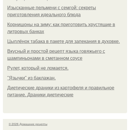
Изысканные пельмени с семгой: секреты
приготовления идеального блюда
Корнишоны на зиму: как приготовить хрустящие в
литровых банках
Цыплёнок табака в пакете для запекания в духовке.
Вкусный и простой рецепт языка говяжьего с
шампиньонами в сметанном соусе
Рулет, который не ломается.
"Язычки" из баклажан.
Диетические драники из картофеля и правильное
питание. Драники диетические
© 2026 Домашние рецепты