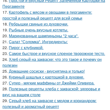
16.
Простой и Вкусный Рецепт Запеченной Картошки на
Пергаменте
17.
Картофель с мясом и овощами в пергаменте:
простой и полезный рецепт для всей семьи
18.
Ребрышки свиные из духовочки.
19.
Рыбные очень вкусные котлеты.
20.
Маринованные шампиньоны "2 часа".
21.
Cалат "Соломка". Ингредиенты:
22.
Пирог с клубникой.
23.
Самое быстрое и вкусное слоеное творожное тесто.
24.
Хлеб серый на закваске: что это такое и почему он
полезен
25.
Домашние сосиски - вкуснятина и только!
26.
Куриный шашлык с картошкой в духовке.
27.
Супер - мягкие маффины от Джейми Оливера.
28.
Полезные рецепты хлеба с закваской: здоровье и
вкус на вашем столе
29.
Серый хлеб на закваске с медом и кориандром:
полезный и ароматный рецепт