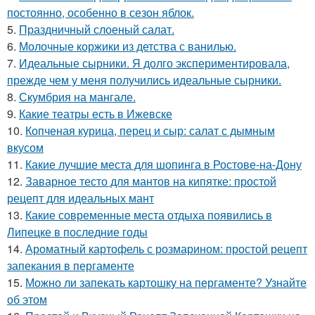
постоянно, особенно в сезон яблок.
5.
Праздничный слоеный салат.
6.
Молочные коржики из детства с ванилью.
7.
Идеальные сырники. Я долго экспериментировала,
прежде чем у меня получились идеальные сырники.
8.
Скумбрия на мангале.
9.
Какие театры есть в Ижевске
10.
Копченая курица, перец и сыр: салат с дымным
вкусом
11.
Какие лучшие места для шопинга в Ростове-на-Дону
12.
Заварное тесто для мантов на кипятке: простой
рецепт для идеальных мант
13.
Какие современные места отдыха появились в
Липецке в последние годы
14.
Ароматный картофель с розмарином: простой рецепт
запекания в пергаменте
15.
Можно ли запекать картошку на пергаменте? Узнайте
об этом