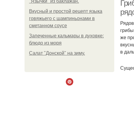
"Язычки" из баклажан.
Гри
ряд
Вкусный и простой рецепт языка
говяжьего с шампиньонами в
Рядов
сметанном соусе
Р
грибы
Запеченные кальмары в духовке:
же пр
блюдо из моря
вкусн
в дал
Салат "Донской" на зиму.
Сущес