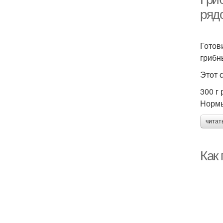
ряд
Готов
грибн
Этот 
300 г 
Нормы
читат
Как 