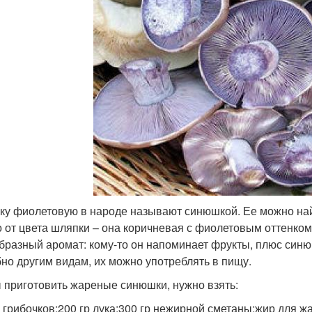
ку фиолетовую в народе называют синюшкой. Ее можно най
 от цвета шляпки – она коричневая с фиолетовым оттенком.
бразный аромат: кому-то он напоминает фрукты, плюс син
но другим видам, их можно употреблять в пищу.
 приготовить жареные синюшки, нужно взять:
р грибочков;200 гр лука;300 гр нежирной сметаны;жир для жа