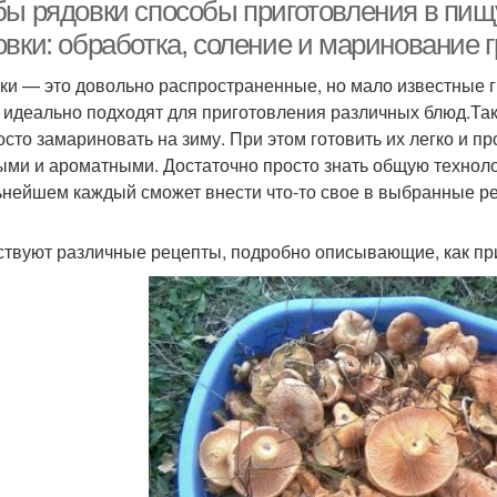
рядовок
бы рядовки способы приготовления в пищу
овки: обработка, соление и маринование 
ки — это довольно распространенные, но мало известные гр
ядовки с картошкой
Тополиная рядовка
 идеально подходят для приготовления различных блюд.Так,
осто замариновать на зиму. При этом готовить их легко и пр
ыми и ароматными. Достаточно просто знать общую технолог
ьнейшем каждый сможет внести что-то свое в выбранные р
твуют различные рецепты, подробно описывающие, как при