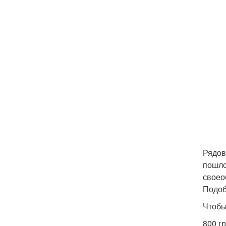
Рядов
пошло
своео
Подоб
Чтобы
800 г