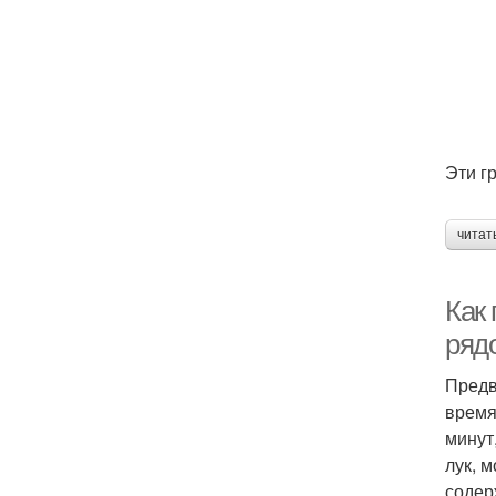
Эти г
читат
Как 
ряд
Предв
время
минут
лук, 
содер