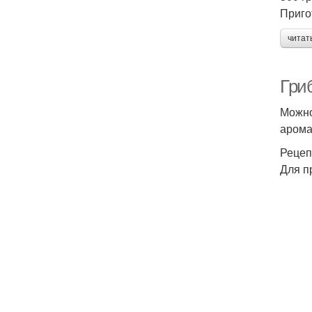
Приго
читат
Гри
Можно
арома
Рецеп
Для п