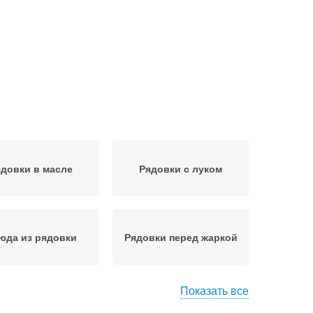
довки в масле
Рядовки с луком
юда из рядовки
Рядовки перед жаркой
Показать все
уска из лиловых
Рядовки в лесу