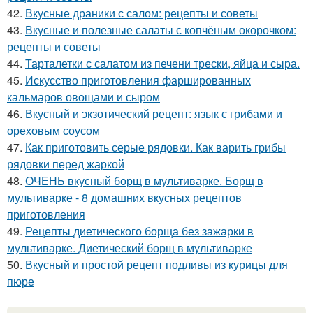
42.
Вкусные драники с салом: рецепты и советы
43.
Вкусные и полезные салаты с копчёным окорочком:
рецепты и советы
44.
Тарталетки с салатом из печени трески, яйца и сыра.
45.
Искусство приготовления фаршированных
кальмаров овощами и сыром
46.
Вкусный и экзотический рецепт: язык с грибами и
ореховым соусом
47.
Как приготовить серые рядовки. Как варить грибы
рядовки перед жаркой
48.
ОЧЕНЬ вкусный борщ в мультиварке. Борщ в
мультиварке - 8 домашних вкусных рецептов
приготовления
49.
Рецепты диетического борща без зажарки в
мультиварке. Диетический борщ в мультиварке
50.
Вкусный и простой рецепт подливы из курицы для
пюре