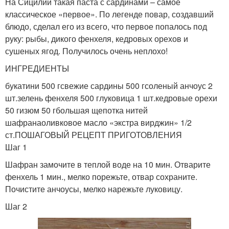
На Сицилии такая паста с сардинами – самое
классическое «первое». По легенде повар, создавший
блюдо, сделал его из всего, что первое попалось под
руку: рыбы, дикого фенхеля, кедровых орехов и
сушеных ягод. Получилось очень неплохо!
ИНГРЕДИЕНТЫ
букатини 500 гсвежие сардины 500 гсоленый анчоус 2
шт.зелень фенхеля 500 глуковица 1 шт.кедровые орехи
50 гизюм 50 гбольшая щепотка нитей
шафранаоливковое масло «экстра вирджин» 1/2
ст.ПОШАГОВЫЙ РЕЦЕПТ ПРИГОТОВЛЕНИЯ
Шаг 1
Шафран замочите в теплой воде на 10 мин. Отварите
фенхель 1 мин., мелко порежьте, отвар сохраните.
Почистите анчоусы, мелко нарежьте луковицу.
Шаг 2