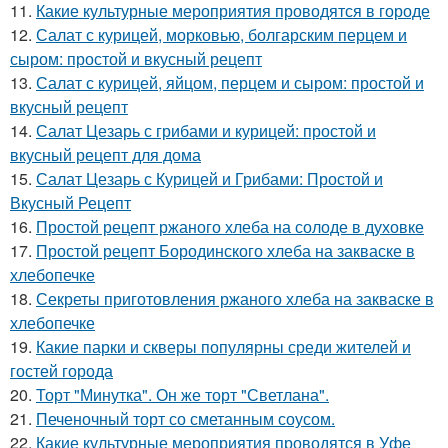
11.
Какие культурные мероприятия проводятся в городе
12.
Салат с курицей, морковью, болгарским перцем и
сыром: простой и вкусный рецепт
13.
Салат с курицей, яйцом, перцем и сыром: простой и
вкусный рецепт
14.
Салат Цезарь с грибами и курицей: простой и
вкусный рецепт для дома
15.
Салат Цезарь с Курицей и Грибами: Простой и
Вкусный Рецепт
16.
Простой рецепт ржаного хлеба на солоде в духовке
17.
Простой рецепт Бородинского хлеба на закваске в
хлебопечке
18.
Секреты приготовления ржаного хлеба на закваске в
хлебопечке
19.
Какие парки и скверы популярны среди жителей и
гостей города
20.
Торт "Минутка". Он же торт "Светлана".
21.
Печеночный торт со сметанным соусом.
22.
Какие культурные мероприятия проводятся в Уфе