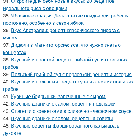
34.
Откройте для себя новые вкусы: 20 рецептов
идеального риса с овощами
35.
Яблочные оладьи. Делаю такие оладьи для ребенка
постоянно, особенно в сезон яблок.
36.
Вкус Австралии: рецепт классического пирога с
мясом
37.
Дидюли в Магнитогорске: все, что нужно знать о
концертах
38.
Вкусный и простой рецепт грибной суп из польских
грибов
39.
Польский грибной суп с перловкой: рецепт и история
40.
Вкусный и полезный: рецепт супа из свежих польских
грибов
41.
Куриные бедрышки, запеченные с сыром.
42.
Вкусные драники с салом: рецепт и подсказки
43.
Спагетти с креветками в сливочно - чесночном соусе.
44.
Вкусные драники с салом: рецепты и советы
45.
Вкусные рецепты фаршированного кальмара в
духовке