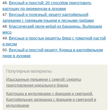
46.
Вкусный и простой: 20 способов приготовить
картошку по-деревенски в духовке
47.
Вкусный и полезный: рецепт картофельной
запеканки с говяжьим языком и лесными грибами
48.
Классический люля-кебаб из баранины. Выбираем
мясо
49.
Вкусные и простые рецепты блюд с томатной пастой
и рисом
50.
Вкусный и простой рецепт: Курица в картофельном
пюре в духовке
Популярные материалы
Изысканные пельмени с семгой: секреты
приготовления идеального блюда
Картошка в мультиварке с фаршем и сметаной.
Картофельная запеканка с фаршем и сметаной в
мультиварке