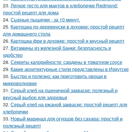
23.
Легкое тесто для мантов в хлебопечке Redmond:
простой рецепт для дома
24.
Сырные пышечки - за 10 минут.
25.
Картошка по-деревенски в духовке: простой рецепт
для домашнего стола
26.
Картошка фри в духовке: простой и вкусный рецепт
27.
Витамины из железной банки: безопасность и
удобство
28.
Секреты калорийности: сардины в томатном соусе
29.
Какие архитектурные стили представлены в Иркутске
30.
Быстро и полезно: как приготовить овощи в
микроволновке
31.
Серый хлеб на пшеничной закваске: полезный и
вкусный выбор для здоровья
32.
Серый хлеб на ржаной закваске: простой рецепт для
хлебопечки
33.
Новый маринад для огурцов без сахара: простой и
полезный рецепт