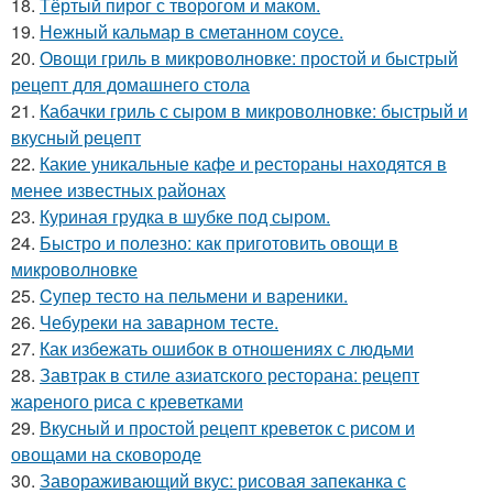
18.
Тёртый пирог с творогом и маком.
19.
Нежный кальмар в сметанном соусе.
20.
Овощи гриль в микроволновке: простой и быстрый
рецепт для домашнего стола
21.
Кабачки гриль с сыром в микроволновке: быстрый и
вкусный рецепт
22.
Какие уникальные кафе и рестораны находятся в
менее известных районах
23.
Куриная грудка в шубке под сыром.
24.
Быстро и полезно: как приготовить овощи в
микроволновке
25.
Cупер тесто на пельмени и вареники.
26.
Чебуреки на заварном тесте.
27.
Как избежать ошибок в отношениях с людьми
28.
Завтрак в стиле азиатского ресторана: рецепт
жареного риса с креветками
29.
Вкусный и простой рецепт креветок с рисом и
овощами на сковороде
30.
Завораживающий вкус: рисовая запеканка с