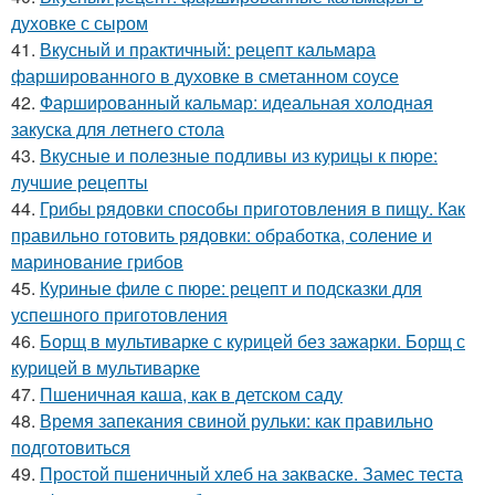
духовке с сыром
41.
Вкусный и практичный: рецепт кальмара
фаршированного в духовке в сметанном соусе
42.
Фаршированный кальмар: идеальная холодная
закуска для летнего стола
43.
Вкусные и полезные подливы из курицы к пюре:
лучшие рецепты
44.
Грибы рядовки способы приготовления в пищу. Как
правильно готовить рядовки: обработка, соление и
маринование грибов
45.
Куриные филе с пюре: рецепт и подсказки для
успешного приготовления
46.
Борщ в мультиварке с курицей без зажарки. Борщ с
курицей в мультиварке
47.
Пшеничная каша, как в детском саду
48.
Время запекания свиной рульки: как правильно
подготовиться
49.
Простой пшеничный хлеб на закваске. Замес теста