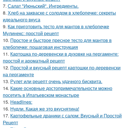
7.
Салат "Июньский". Ингредиенты.
8.
Хлеб на закваске с солодом в хлебопечке: секреты
идеального вкуса
9.
Как приготовить тесто для мантов в хлебопечке
Мулинекс: простой рецепт
10.
Простое и быстрое пресное тесто для мантов в
хлебопечке: пошаговая инструкция
11.
Картошка по-деревенски в духовке на пергаменте:
простой и ароматный рецепт
12.
Простой и вкусный рецепт картошки по-деревенски
на пергаменте
13.
Рулет или рецепт очень удачного бисквита.
14.
Какие основные достопримечательности можно
посетить в Ипатьевском монастыре
15.
Headlines:
16.
Нудли. Какая же это вкуснятина!
17.
Картофельные драники с салом: Вкусный и Простой
Рецепт