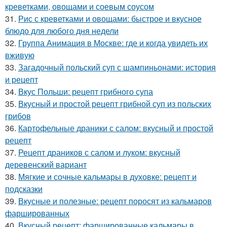
креветками, овощами и соевым соусом
31.
Рис с креветками и овощами: быстрое и вкусное
блюдо для любого дня недели
32.
Группа Анимация в Москве: где и когда увидеть их
вживую
33.
Загадочный польский суп с шампиньонами: история
и рецепт
34.
Вкус Польши: рецепт грибного супа
35.
Вкусный и простой рецепт грибной суп из польских
грибов
36.
Картофельные драники с салом: вкусный и простой
рецепт
37.
Рецепт драников с салом и луком: вкусный
деревенский вариант
38.
Мягкие и сочные кальмары в духовке: рецепт и
подсказки
39.
Вкусные и полезные: рецепт поросят из кальмаров
фаршированных
40.
Вкусный рецепт: фаршированные кальмары в