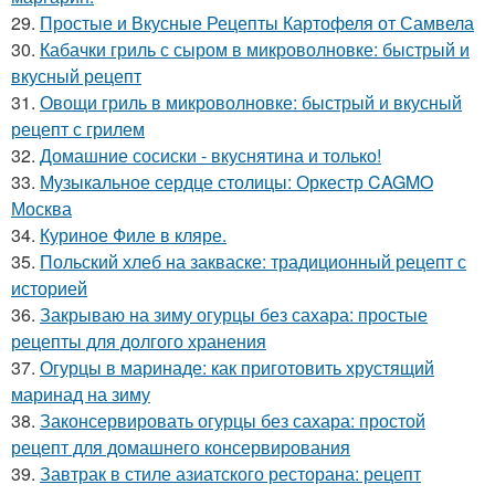
29.
Простые и Вкусные Рецепты Картофеля от Самвела
30.
Кабачки гриль с сыром в микроволновке: быстрый и
вкусный рецепт
31.
Овощи гриль в микроволновке: быстрый и вкусный
рецепт с грилем
32.
Домашние сосиски - вкуснятина и только!
33.
Музыкальное сердце столицы: Оркестр CAGMO
Москва
34.
Куриное Филе в кляре.
35.
Польский хлеб на закваске: традиционный рецепт с
историей
36.
Закрываю на зиму огурцы без сахара: простые
рецепты для долгого хранения
37.
Огурцы в маринаде: как приготовить хрустящий
маринад на зиму
38.
Законсервировать огурцы без сахара: простой
рецепт для домашнего консервирования
39.
Завтрак в стиле азиатского ресторана: рецепт