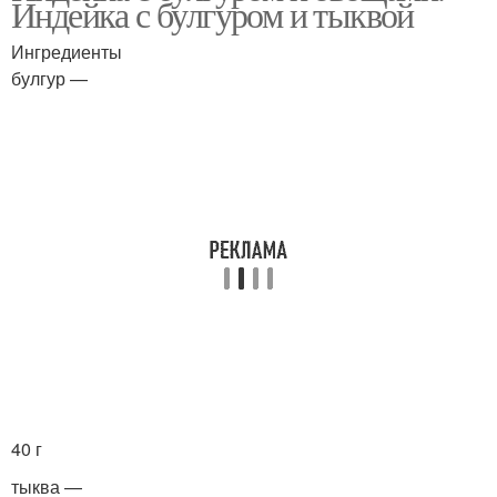
Индейка с булгуром и тыквой
Ингредиенты
булгур —
40 г
тыква —