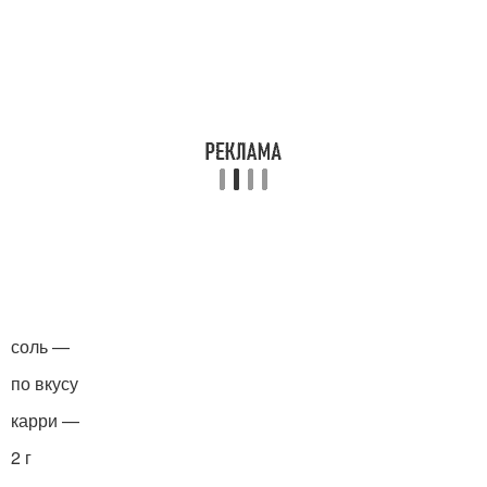
соль —
по вкусу
карри —
2 г