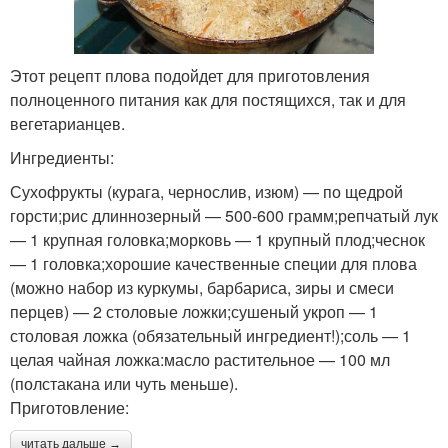
Этот рецепт плова подойдет для приготовления
полноценного питания как для постящихся, так и для
вегетарианцев.
Ингредиенты:
Сухофрукты (курага, чернослив, изюм) — по щедрой
горсти;рис длиннозерный — 500-600 грамм;репчатый лук
— 1 крупная головка;морковь — 1 крупный плод;чеснок
— 1 головка;хорошие качественные специи для плова
(можно набор из куркумы, барбариса, зиры и смеси
перцев) — 2 столовые ложки;сушеный укроп — 1
столовая ложка (обязательный ингредиент!);соль — 1
целая чайная ложка:масло растительное — 100 мл
(полстакана или чуть меньше).
Приготовление:
читать дальше →