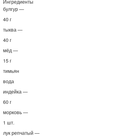
Ингредиенты
булгур —
40 г
тыква —
40 г
мёд —
15 г
тимьян
вода
индейка —
60 г
морковь —
1 шт.
лук репчатый —