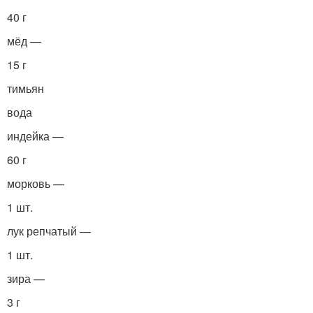
40 г
мёд —
15 г
тимьян
вода
индейка —
60 г
морковь —
1 шт.
лук репчатый —
1 шт.
зира —
3 г