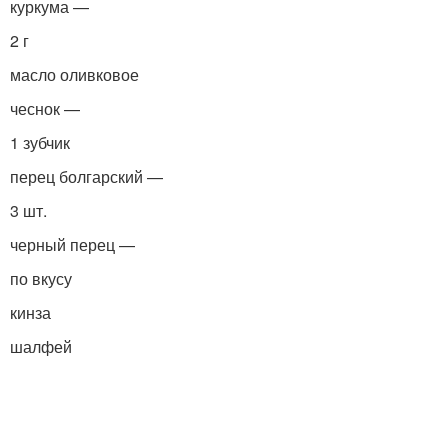
куркума —
2 г
масло оливковое
чеснок —
1 зубчик
перец болгарский —
3 шт.
черный перец —
по вкусу
кинза
шалфей