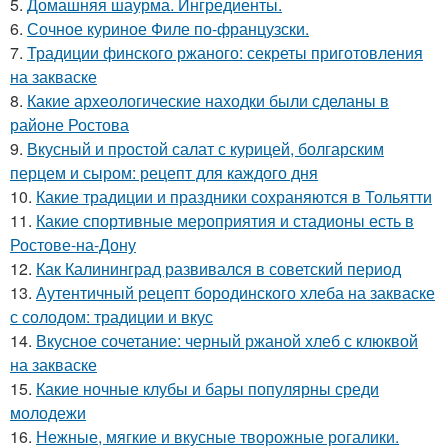
5.
Домашняя шаурма. Ингредиенты.
6.
Сочное куриное Филе по-французски.
7.
Традиции финского ржаного: секреты приготовления
на закваске
8.
Какие археологические находки были сделаны в
районе Ростова
9.
Вкусный и простой салат с курицей, болгарским
перцем и сыром: рецепт для каждого дня
10.
Какие традиции и праздники сохраняются в Тольятти
11.
Какие спортивные мероприятия и стадионы есть в
Ростове-на-Дону
12.
Как Калининград развивался в советский период
13.
Аутентичный рецепт бородинского хлеба на закваске
с солодом: традиции и вкус
14.
Вкусное сочетание: черный ржаной хлеб с клюквой
на закваске
15.
Какие ночные клубы и бары популярны среди
молодежи
16.
Нежные, мягкие и вкусные творожные рогалики.