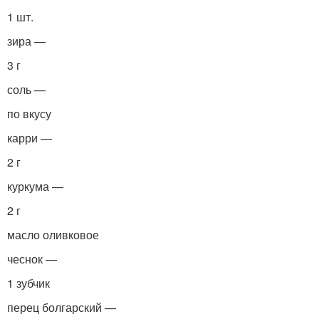
1 шт.
зира —
3 г
соль —
по вкусу
карри —
2 г
куркума —
2 г
масло оливковое
чеснок —
1 зубчик
перец болгарский —