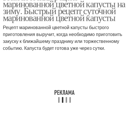
маринованной цветной капусты на
зиму. Быстрый рецепт суточной
маринованной цветной капусты
Рецепт без
Салат из цветной
Рецепт маринованной цветной капусты быстрого
стерилизации
капусты
приготовления выручит, когда необходимо приготовить
закуску к ближайшему празднику или торжественному
событию. Капуста будет готова уже через сутки.
Капусты в банках
Капуста с морковью
Краснокочанная капуста
Капусты с морковью