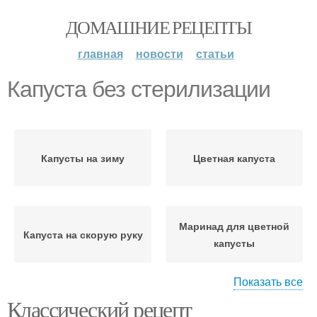
ДОМАШНИЕ РЕЦЕПТЫ
главная
новости
статьи
Капуста без стерилизации
Капусты на зиму
Цветная капуста
Маринад для цветной
Капуста на скорую руку
капусты
Показать все
Классический рецепт
Капусты на литр
Капуста на зиму