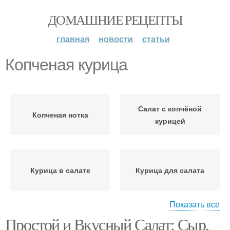
ДОМАШНИЕ РЕЦЕПТЫ
главная
новости
статьи
Копченая курица
Салат с копчёной
Копченая нотка
курицей
Курица в салате
Курица для салата
Показать все
Простой и Вкусный Салат: Сыр,
Салат с курицей
Цезарь с курицей