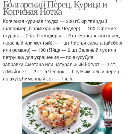
Болгарский Перец, Курица и
Копченая Нотка
Копченая куриная грудка — 300 гСыр твёрдый
Курица с болгарским
Салат из копченой
(например, Пармезан или Чеддер) — 100 гСвежие
перцем
курицы
огурцы — 2 шт.Помидоры — 2 шт.Болгарский перец
(красный или жёлтый) — 1 шт.Листья салата (айсберг
или романо) — 100 гЯйца — 2 шт.Зеленый лук или
петрушка для украшения — по вкусуДля
Цезарь с копченой
"копченая курица
заправки:Сметана или натуральный йогурт — 2 ст.
курицей
л.Майонез — 2 ст. л.Чеснок — 1 зубчикСоль и перец —
по вкусуЛимонный сок — 1 ч. л.
"цезарь с копченой
Салат с копченым
курицей
окорочком
Салат с копчеными
Копченые окорочки
окорочками