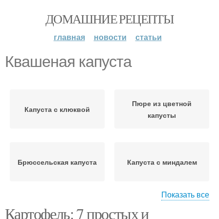
ДОМАШНИЕ РЕЦЕПТЫ
главная
новости
статьи
Квашеная капуста
Пюре из цветной
Капуста с клюквой
капусты
Брюссельская капуста
Капуста с миндалем
Показать все
Картофель: 7 простых и
Жареная капуста
Капуста на сковороде