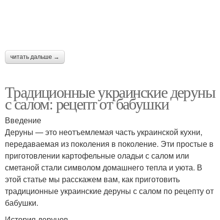
Капусты с уксусом
Капуста с уксусом
читать дальше →
Капуста в домашних
Чесночная капуста
Традиционные украинские деруны
условиях
с салом: рецепт от бабушки
Введение
Деруны — это неотъемлемая часть украинской кухни,
Вареники с квашеной
Вареники с капустой
передаваемая из поколения в поколение. Эти простые в
капустой
приготовлении картофельные оладьи с салом или
сметаной стали символом домашнего тепла и уюта. В
этой статье мы расскажем вам, как приготовить
традиционные украинские деруны с салом по рецепту от
бабушки.
История дерунов