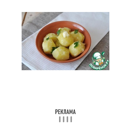
Капуста с куриными
Капусты с курицей
ножками
Голени с капустой
Капуста в банке
Капуста в собственном
Капусты в банках
соку
Капуста в рассоле
Салат из капусты