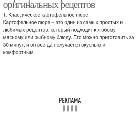
оригинальных рецептов
1. Классическое картофельное пюре
Картофельное пюре – это один из самых простых и
любимых рецептов, который подходит к любому
Цветная капуста
Капуста под сыром
мясному или рыбному блюду. Его можно приготовить за
30 минут, и он всегда получается вкусным и
комфортным.
Ингредиенты для
Капуста на зиму
капусты
Солянка из капусты
Капуста с курицей
Капуста с куриным
Тушеная капуста
филе