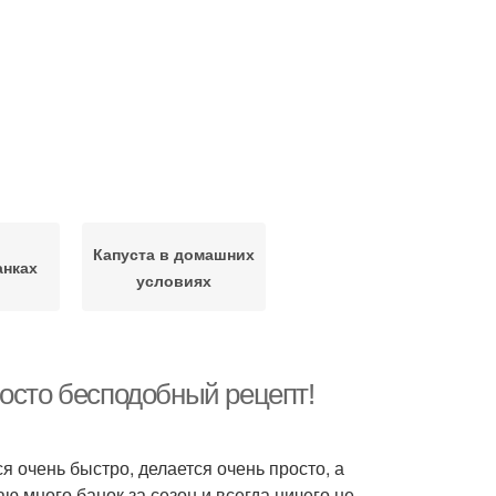
Капуста в домашних
анках
условиях
росто бесподобный рецепт!
 очень быстро, делается очень просто, а
ю много банок за сезон и всегда ничего не