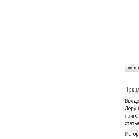
читат
Тра
Введ
Дерун
приго
стать
Истор