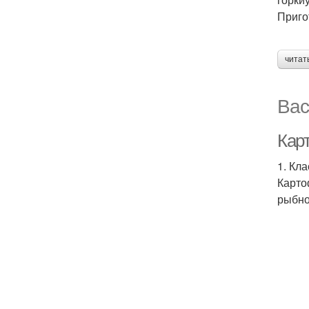
Приго
читат
Вас
Кар
1. Кл
Карто
рыбно