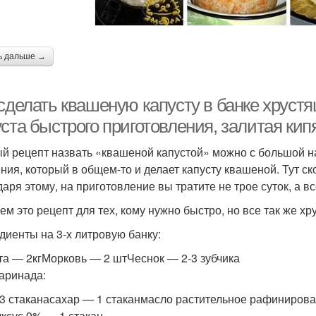
ь дальше →
 сделать квашеную капусту в банке хруст
ста быстрого приготовления, залитая кип
й рецепт назвать «квашеной капустой» можно с большой на
ния, который в общем-то и делает капусту квашеной. Тут с
даря этому, на приготовление вы тратите не трое суток, а вс
ем это рецепт для тех, кому нужно быстро, но все так же хр
диенты на 3-х литровую банку:
та — 2кгМорковь — 2 штЧеснок — 2-3 зубчика
аринада:
-3 стаканасахар — 1 стаканмасло растительное рафинирова
уксус 9% — 1 стакан