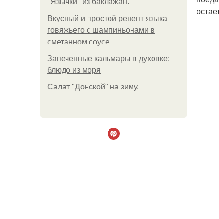
"Язычки" из баклажан.
остает
Вкусный и простой рецепт языка
говяжьего с шампиньонами в
сметанном соусе
Запеченные кальмары в духовке:
блюдо из моря
Салат "Донской" на зиму.