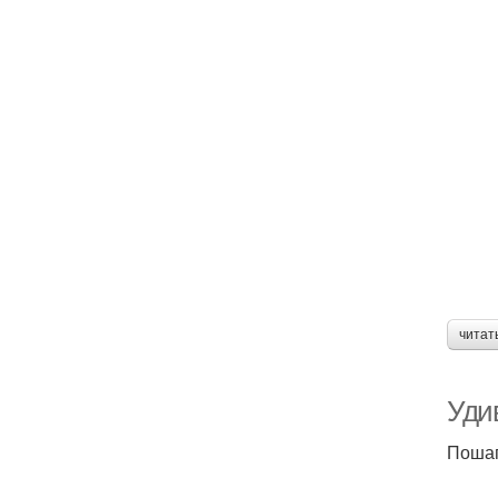
читат
Уди
Пошаг