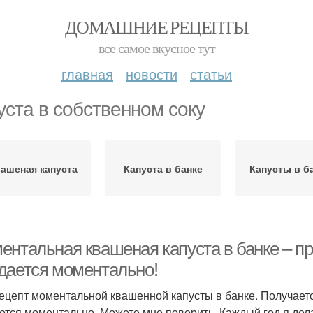
ДОМАШНИЕ РЕЦЕПТЫ
все самое вкусное тут
главная
новости
статьи
уста в собственном соку
ашеная капуста
Капуста в банке
Капусты в б
ентальная квашеная капуста в банке – п
дается моментально!
ецепт моментальной квашенной капусты в банке. Получается
ется моментально. Можете мне поверить. Каждый год я дела