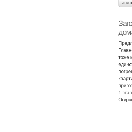
читат
Заг
дом
Предл
Главн
тоже 
единс
погре
кварт
приго
1 этап
Огурч