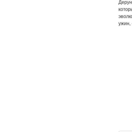
Дерун
котор
эволю
ужин,