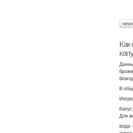
читат
Как
капу
Данны
броже
благо
В общ
Ингре
Капус
Для м
вода 
горки