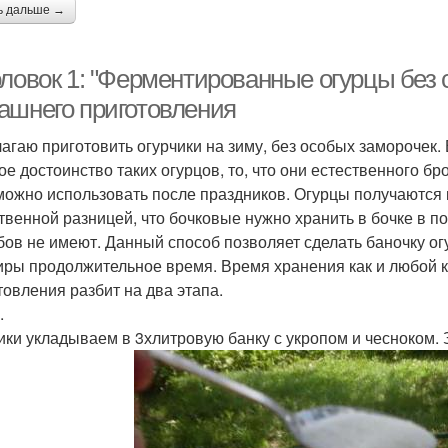
ь дальше →
оловок 1: "Ферментированные огурцы без 
ашнего приготовления
агаю приготовить огурчики на зиму, без особых заморочек. 
ое достоинство таких огурцов, то, что они естественного бр
можно использовать после праздников. Огурцы получаются как
твенной разницей, что бочковые нужно хранить в бочке в пог
бов не имеют. Данный способ позволяет сделать баночку ог
иры продолжительное время. Время хранения как и любой 
товления разбит на два этапа.
.
ики укладываем в 3хлитровую банку с укропом и чесноком.