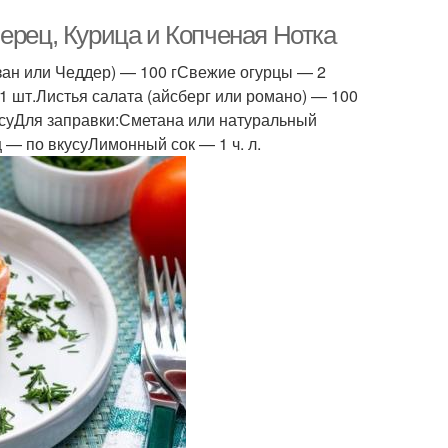
ерец, Курица и Копченая Нотка
зан или Чеддер) — 100 гСвежие огурцы — 2
 шт.Листья салата (айсберг или романо) — 100
усуДля заправки:Сметана или натуральный
ц — по вкусуЛимонный сок — 1 ч. л.