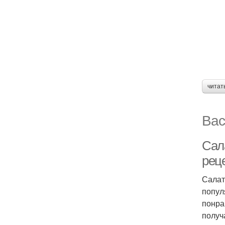
читат
Вас
Сала
рец
Салат
попул
понра
получ