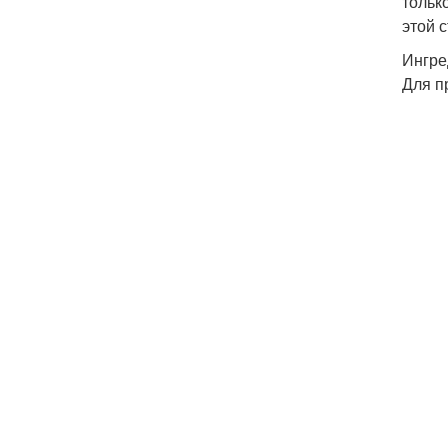
тольк
этой 
Ингре
Для п