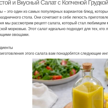
морковью
стой и Вкусный Салат с Копченой Грудко
ы – это один из самых популярных вариантов блюд, которые
раздничного стола. Они сочетают в себе легкость приготовл
ня мы рассмотрим рецепт салата, который стал любимцем мн
ской морковью. Этот салат идеально подходит для тех, кто 
ящими овощами.
диенты
риготовления этого салата вам понадобятся следующие ин