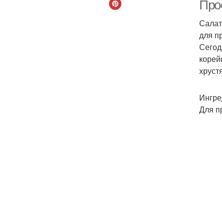
Про
Салат
для п
Сегод
корей
хруст
Ингре
Для п