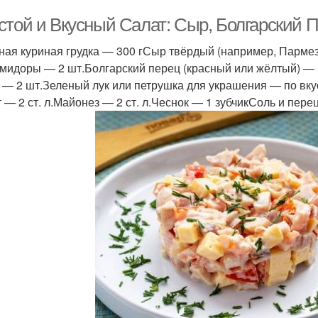
стой и Вкусный Салат: Сыр, Болгарский П
ная куриная грудка — 300 гСыр твёрдый (например, Парме
мидоры — 2 шт.Болгарский перец (красный или жёлтый) — 1
 — 2 шт.Зеленый лук или петрушка для украшения — по вк
т — 2 ст. л.Майонез — 2 ст. л.Чеснок — 1 зубчикСоль и пере