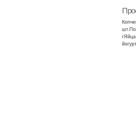
Про
Копче
шт.По
гЯйца
йогур