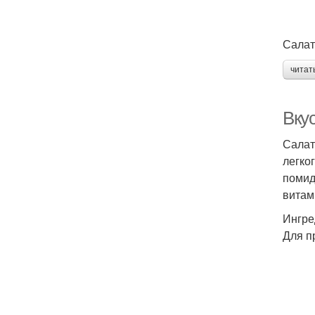
Салат
читат
Вку
Салат
легко
помид
витам
Ингре
Для п