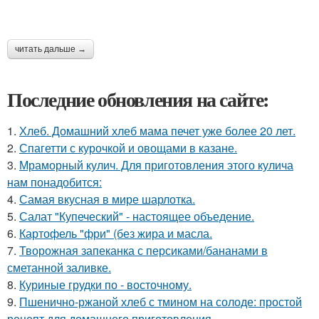
читать дальше →
Последние обновления на сайте:
1.
Хлеб. Домашний хлеб мама печет уже более 20 лет.
2.
Спагетти с курочкой и овощами в казане.
3.
Мраморный кулич. Для приготовления этого кулича
нам понадобится:
4.
Самая вкусная в мире шарлотка.
5.
Салат "Купеческий" - настоящее объедение.
6.
Картофель "фри" (без жира и масла.
7.
Творожная запеканка с персиками/бананами в
сметанной заливке.
8.
Куриные грудки по - восточному.
9.
Пшенично-ржаной хлеб с тмином на солоде: простой
рецепт для домашнего приготовления