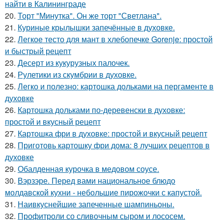
найти в Калининграде
20.
Торт "Минутка". Он же торт "Светлана".
21.
Куриные крылышки запечённые в духовке.
22.
Легкое тесто для мант в хлебопечке Gorenje: простой
и быстрый рецепт
23.
Десерт из кукурузных палочек.
24.
Рулетики из скумбрии в духовке.
25.
Легко и полезно: картошка дольками на пергаменте в
духовке
26.
Картошка дольками по-деревенски в духовке:
простой и вкусный рецепт
27.
Картошка фри в духовке: простой и вкусный рецепт
28.
Приготовь картошку фри дома: 8 лучших рецептов в
духовке
29.
Обалденная курочка в медовом соусе.
30.
Вэрзэре. Перед вами национальное блюдо
молдавской кухни - небольшие пирожочки с капустой.
31.
Наивкуснейшие запеченные шампиньоны.
32.
Профитроли со сливочным сыром и лососем.