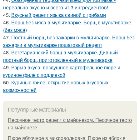
нереально вкусно и всего из 3 ингредиентов!
45.
Вкусный рецепт языка свиной с грибами
46.
Борщ без мяса в мультиварке. Борщ в мультиварке
(без мяса)
47.
Постный борщ без зажарки в мультиварке. Борщ без
зажарки в мультиварке пошаговый рецепт
48.
Вегетарианский борщ в мультиварке. Дивный
постный борщ, приготовленный в мультиварке
49.
Взрыв вкуса: воздушное картофельное пюре и
куриное филе с подливкой
50.
Куриные филе: открытие новых вкусовых
возможностей
Популярные материалы
Песочное тесто рецепт с майонезом. Песочное тесто
на майонезе
Пюре яблочное в микроволновке. Пюре из яблок в