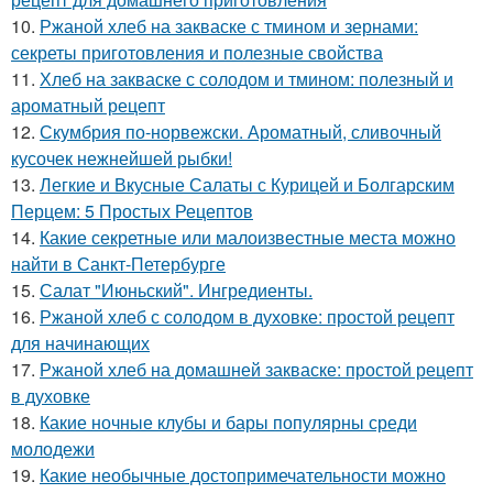
10.
Ржаной хлеб на закваске с тмином и зернами:
секреты приготовления и полезные свойства
11.
Хлеб на закваске с солодом и тмином: полезный и
ароматный рецепт
12.
Скумбрия по-норвежски. Ароматный, сливочный
кусочек нежнейшей рыбки!
13.
Легкие и Вкусные Салаты с Курицей и Болгарским
Перцем: 5 Простых Рецептов
14.
Какие секретные или малоизвестные места можно
найти в Санкт-Петербурге
15.
Салат "Июньский". Ингредиенты.
16.
Ржаной хлеб с солодом в духовке: простой рецепт
для начинающих
17.
Ржаной хлеб на домашней закваске: простой рецепт
в духовке
18.
Какие ночные клубы и бары популярны среди
молодежи
19.
Какие необычные достопримечательности можно