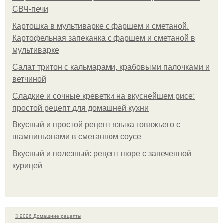
СВЧ-печи
Картошка в мультиварке с фаршем и сметаной.
Картофельная запеканка с фаршем и сметаной в
мультиварке
Салат тритон с кальмарами, крабовыми палочками и
ветчиной
Сладкие и сочные креветки на вкуснейшем рисе:
простой рецепт для домашней кухни
Вкусный и простой рецепт языка говяжьего с
шампиньонами в сметанном соусе
Вкусный и полезный: рецепт пюре с запеченной
курицей
© 2026 Домашние рецепты