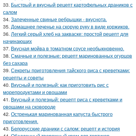
33.
Быстрый и вкусный рецепт картофельных драников с
салом
34.
Запеченные свиные ребрышки - вкуснота.
35.
Домашнее печенье на скорую руку в виде коржиков.
36.
Легкий серый хлеб на закваске: простой рецепт для
начинающих
37.
Вкусная мойва в томатном соусе необыкновенно.
38.
Смачные и полезные: рецепт маринованных огурцов
без сахара
39.
Секреты приготовления тайского риса с креветками:
рецепты и советы
40.
Вкусный и полезный: как приготовить рис с
морепродуктами и овощами
41.
Вкусный и полезный: рецепт риса с креветками и
овощами на сковороде
42.
Остренькая маринованная капуста быстрого
приготовления.
43.
Белорусские драники с салом: рецепт и история
44.
Обалденный творожный крем для тортиков -