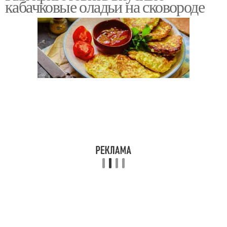
кабачковые оладьи на сковороде
хлопьями
Оладьи с болгарским
"вегетарианские
перцем
оладьи