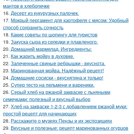
мантов в хлебопечке
16.
Десерт из кукурузных палочек.
17.
Мокрый пергамент для картофеля с мясом: Удобный
способ сохранить сочность
18.
Какие советы по шопингу для туристов
19.
Закуска сыра из селедки и плавленого.
20.
Домашний мармелад. Ингредиенты:
21.
Как жарить мойву в духовке.
22.
Запеченные свиные ребрышки - вкуснота.
23.
Маринованная мойва. Надёжный рецепт!
24.
Домашние сосиски - вкуснятина и только!
25.
Cупер тесто на пельмени и вареники.
26.
Серый хлеб на ржаной закваске с льняными
семечками: полезный и вкусный выбор
27.
Хлеб на закваске 1-2-3 с добавлением ржаной муки:
простой рецепт для начинающих
28.
Расскажите о музеях Пензы и их экспозициях
29.
Вкусные и полезные: рецепт маринованных огурцов