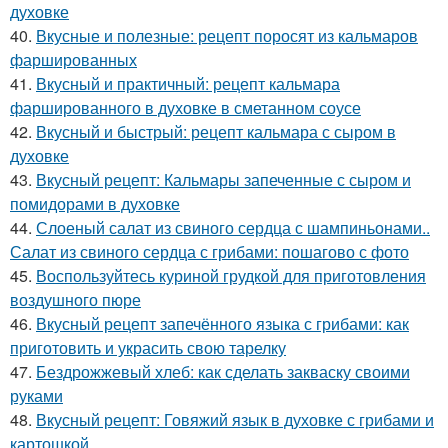
духовке
40.
Вкусные и полезные: рецепт поросят из кальмаров
фаршированных
41.
Вкусный и практичный: рецепт кальмара
фаршированного в духовке в сметанном соусе
42.
Вкусный и быстрый: рецепт кальмара с сыром в
духовке
43.
Вкусный рецепт: Кальмары запеченные с сыром и
помидорами в духовке
44.
Слоеный салат из свиного сердца с шампиньонами..
Салат из свиного сердца с грибами: пошагово с фото
45.
Воспользуйтесь куриной грудкой для приготовления
воздушного пюре
46.
Вкусный рецепт запечённого языка с грибами: как
приготовить и украсить свою тарелку
47.
Бездрожжевый хлеб: как сделать закваску своими
руками
48.
Вкусный рецепт: Говяжий язык в духовке с грибами и
картошкой