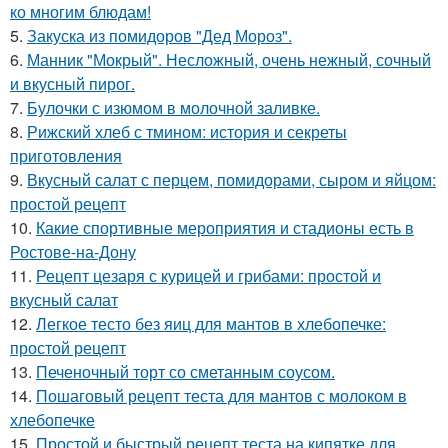
ко многим блюдам!
5.
Закуска из помидоров "Дед Мороз".
6.
Манник "Мокрый". Несложный, очень нежный, сочный
и вкусный пирог.
7.
Булочки с изюмом в молочной заливке.
8.
Рижский хлеб с тмином: история и секреты
приготовления
9.
Вкусный салат с перцем, помидорами, сыром и яйцом:
простой рецепт
10.
Какие спортивные мероприятия и стадионы есть в
Ростове-на-Дону
11.
Рецепт цезаря с курицей и грибами: простой и
вкусный салат
12.
Легкое тесто без яиц для мантов в хлебопечке:
простой рецепт
13.
Печеночный торт со сметанным соусом.
14.
Пошаговый рецепт теста для мантов с молоком в
хлебопечке
15.
Простой и быстрый рецепт теста на кипятке для