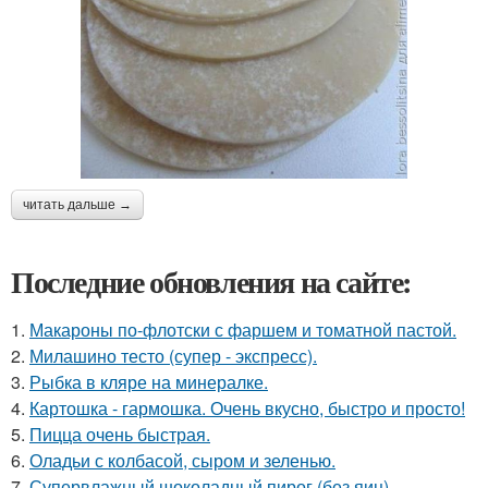
читать дальше →
Последние обновления на сайте:
1.
Макароны по-флотски с фаршем и томатной пастой.
2.
Милашино тесто (супер - экспресс).
3.
Рыбка в кляре на минералке.
4.
Картошка - гармошка. Очень вкусно, быстро и просто!
5.
Пицца очень быстрая.
6.
Оладьи с колбасой, сыром и зеленью.
7.
Супервлажный шоколадный пирог (без яиц).