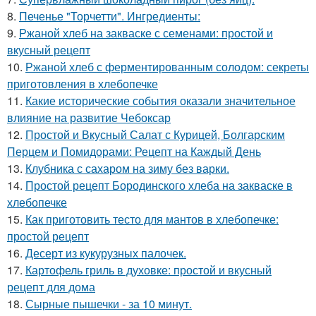
8.
Печенье "Торчетти". Ингредиенты:
9.
Ржаной хлеб на закваске с семенами: простой и
вкусный рецепт
10.
Ржаной хлеб с ферментированным солодом: секреты
приготовления в хлебопечке
11.
Какие исторические события оказали значительное
влияние на развитие Чебоксар
12.
Простой и Вкусный Салат с Курицей, Болгарским
Перцем и Помидорами: Рецепт на Каждый День
13.
Клубника с сахаром на зиму без варки.
14.
Простой рецепт Бородинского хлеба на закваске в
хлебопечке
15.
Как приготовить тесто для мантов в хлебопечке:
простой рецепт
16.
Десерт из кукурузных палочек.
17.
Картофель гриль в духовке: простой и вкусный
рецепт для дома
18.
Сырные пышечки - за 10 минут.