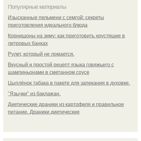
Популярные материалы
Изысканные пельмени с семгой: секреты
приготовления идеального блюда
Корнишоны на зиму: как приготовить хрустящие в
литровых банках
Рулет, который не ломается.
Вкусный и простой рецепт языка говяжьего с
шампиньонами в сметанном соусе
Цыплёнок табака в пакете для запекания в духовке.
"Язычки" из баклажан.
Диетические драники из картофеля и правильное
питание. Драники диетические