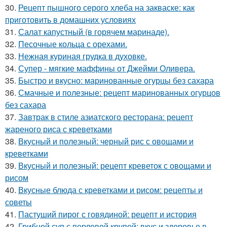
30.
Рецепт пышного серого хлеба на закваске: как
приготовить в домашних условиях
31.
Салат капустный (в горячем маринаде).
32.
Песочные кольца с орехами.
33.
Нежная куриная грудка в духовке.
34.
Супер - мягкие маффины от Джейми Оливера.
35.
Быстро и вкусно: маринованные огурцы без сахара
36.
Смачные и полезные: рецепт маринованных огурцов
без сахара
37.
Завтрак в стиле азиатского ресторана: рецепт
жареного риса с креветками
38.
Вкусный и полезный: черный рис с овощами и
креветками
39.
Вкусный и полезный: рецепт креветок с овощами и
рисом
40.
Вкусные блюда с креветками и рисом: рецепты и
советы
41.
Пастуший пирог с говядиной: рецепт и история
42.
Грибной суп с перловой крупой: вкус и здоровье в