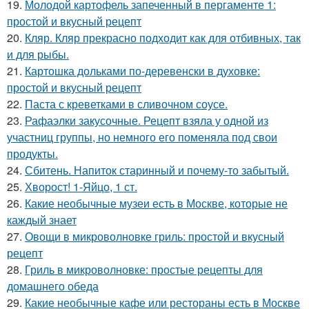
19.
Молодой картофель запеченный в пергаменте 1:
простой и вкусный рецепт
20.
Кляр. Кляр прекрасно подходит как для отбивных, так
и для рыбы.
21.
Картошка дольками по-деревенски в духовке:
простой и вкусный рецепт
22.
Паста с креветками в сливочном соусе.
23.
Рафаэлки закусочные. Рецепт взяла у одной из
участниц группы, но немного его поменяла под свои
продукты.
24.
Сбитень. Напиток старинный и почему-то забытый.
25.
Хворост! 1-Яйцо, 1 ст.
26.
Какие необычные музеи есть в Москве, которые не
каждый знает
27.
Овощи в микроволновке гриль: простой и вкусный
рецепт
28.
Гриль в микроволновке: простые рецепты для
домашнего обеда
29.
Какие необычные кафе или рестораны есть в Москве