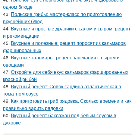
одном блюде
43.
Польские грибы: мастер-класс по приготовлению
вкуснейших блюд
44.
Вкусные и простые драники с салом и сыром: рецепт
и рекомендации
45.
Вкусные и полезные: рецепт поросят из кальмаров
фаршированных
46.
Вкусные кальмары: рецепт запекания с сыром и
овощами
47.
Откройте для себя вкус кальмаров фаршированных
красной рыбой
48.
Вкусный рецепт: Совок сардина атлантическая в
томатном соусе
49.
Как приготовить гриб рядовка. Сколько времени и как
правильно варить рядовки
50.
Вкусный рецепт баклажан под белым соусом в
духовке