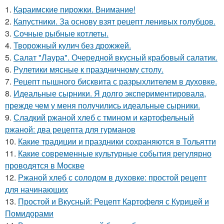
1.
Караимские пирожки. Внимание!
2.
Капустники. За основу взят рецепт ленивых голубцов.
3.
Сочные рыбные котлеты.
4.
Творожный кулич без дрожжей.
5.
Салат "Лаура". Очередной вкусный крабовый салатик.
6.
Рулетики мясные к праздничному столу.
7.
Рецепт пышного бисквита с разрыхлителем в духовке.
8.
Идеальные сырники. Я долго экспериментировала,
прежде чем у меня получились идеальные сырники.
9.
Сладкий ржаной хлеб с тмином и картофельный
ржаной: два рецепта для гурманов
10.
Какие традиции и праздники сохраняются в Тольятти
11.
Какие современные культурные события регулярно
проводятся в Москве
12.
Ржаной хлеб с солодом в духовке: простой рецепт
для начинающих
13.
Простой и Вкусный: Рецепт Картофеля с Курицей и
Помидорами