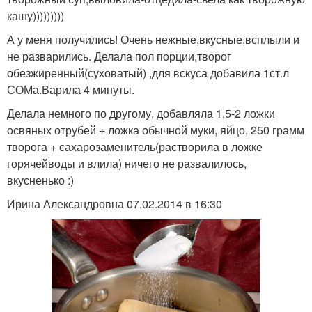
кашу)))))))))
А у меня получились! Очень нежные,вкусные,всплыли и
не разварились. Делала пол порции,творог
обезжиренный(суховатый) ,для вскуса добавила 1ст.л
СОМа.Варила 4 минуты.
Делала немного по другому, добавляла 1,5-2 ложки
освяных отрубей + ложка обычной муки, яйцо, 250 грамм
творога + сахарозаменитель(растворила в ложке
горячейводы и влила) ничего не развалилось,
вкусненько :)
Ирина Александровна 07.02.2014 в 16:30