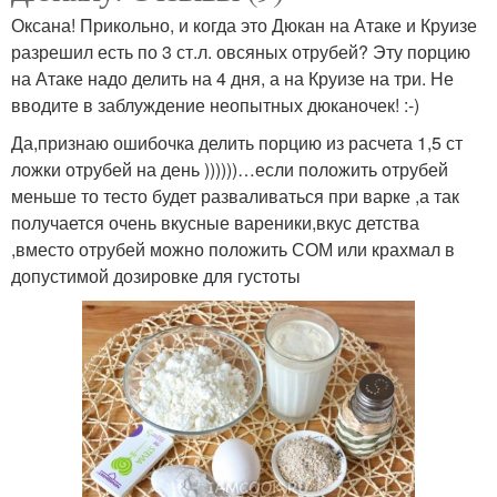
Оксана! Прикольно, и когда это Дюкан на Атаке и Круизе
разрешил есть по 3 ст.л. овсяных отрубей? Эту порцию
на Атаке надо делить на 4 дня, а на Круизе на три. Не
вводите в заблуждение неопытных дюканочек! :-)
Да,признаю ошибочка делить порцию из расчета 1,5 ст
ложки отрубей на день ))))))…если положить отрубей
меньше то тесто будет разваливаться при варке ,а так
получается очень вкусные вареники,вкус детства
,вместо отрубей можно положить СОМ или крахмал в
допустимой дозировке для густоты