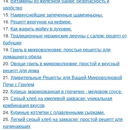
14.
Витамины из железной банки: безопасность и
удобство
15.
Наивкуснейшие запеченные шампиньоны.
16.
Рецепт вергунов на кефире.
17.
Как жарить мойву в духовке.
18.
Традиционные украинские деруны с салом: рецепт от
бабушки
19.
Гриль в микроволновке: простые рецепты для
домашнего обеда
20.
Овощи гриль в микроволновке: простой и вкусный
рецепт для дома
21.
Удивительные Рецепты для Вашей Микроволновой
Печи с Грилем
22.
Курица, маринованная в горчично - медовом соусе.
23.
Серый хлеб на хмелевой закваске: уникальная
комбинация вкусов
24.
Куриные котлетки с плавленными сырками.
25.
Легкий серый хлеб на закваске: простой рецепт для
начинающих