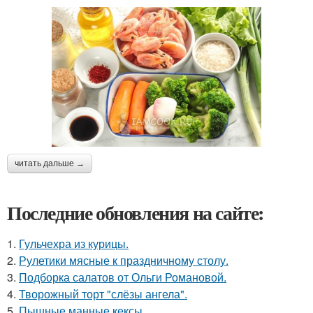
читать дальше →
Последние обновления на сайте:
1.
Гульчехра из курицы.
2.
Рулетики мясные к праздничному столу.
3.
Подборка салатов от Ольги Романовой.
4.
Творожный торт "слёзы ангела".
5.
Пышные манные кексы.