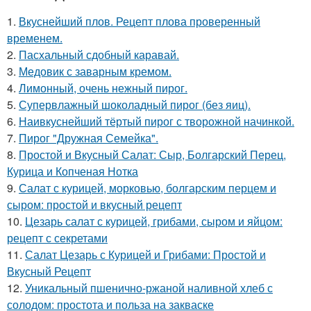
1.
Вкуснейший плов. Рецепт плова проверенный
временем.
2.
Пасхальный сдобный каравай.
3.
Медовик с заварным кремом.
4.
Лимонный, очень нежный пирог.
5.
Супервлажный шоколадный пирог (без яиц).
6.
Наивкуснейший тёртый пирог с творожной начинкой.
7.
Пирог "Дружная Семейка".
8.
Простой и Вкусный Салат: Сыр, Болгарский Перец,
Курица и Копченая Нотка
9.
Салат с курицей, морковью, болгарским перцем и
сыром: простой и вкусный рецепт
10.
Цезарь салат с курицей, грибами, сыром и яйцом:
рецепт с секретами
11.
Салат Цезарь с Курицей и Грибами: Простой и
Вкусный Рецепт
12.
Уникальный пшенично-ржаной наливной хлеб с
солодом: простота и польза на закваске