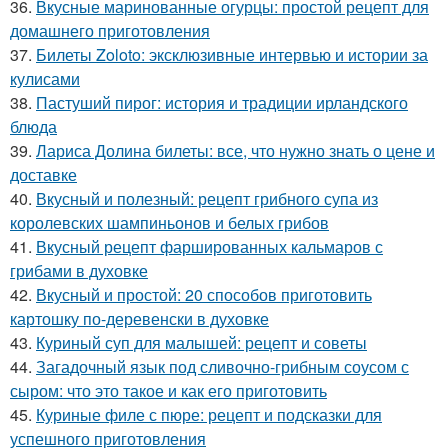
36.
Вкусные маринованные огурцы: простой рецепт для
домашнего приготовления
37.
Билеты Zoloto: эксклюзивные интервью и истории за
кулисами
38.
Пастуший пирог: история и традиции ирландского
блюда
39.
Лариса Долина билеты: все, что нужно знать о цене и
доставке
40.
Вкусный и полезный: рецепт грибного супа из
королевских шампиньонов и белых грибов
41.
Вкусный рецепт фаршированных кальмаров с
грибами в духовке
42.
Вкусный и простой: 20 способов приготовить
картошку по-деревенски в духовке
43.
Куриный суп для малышей: рецепт и советы
44.
Загадочный язык под сливочно-грибным соусом с
сыром: что это такое и как его приготовить
45.
Куриные филе с пюре: рецепт и подсказки для
успешного приготовления