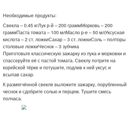
Необходимые продукты:
Свекла – 0.45 кгЛук р-й – 200 граммМорковь – 200
граммПаста томата – 100 млМасло р-е – 50 млУксусная
кислота – 2 ст. ложкиСахар – 3 ст. ложкиСоль – полторы
столовые ложкиЧеснок – 3 зубчика
Приготовьте классическую зажарку из лука и морковки и
спассеруйте её с пастой томата. Свеклу потрите на
корейской тёрке и потушите, подлив к ней уксус и
всыпав сахар.
К размягчённой свекле выложите зажарку, порубленный
чеснок и сдобрите солью и перцем. Тушите смесь
полчаса.