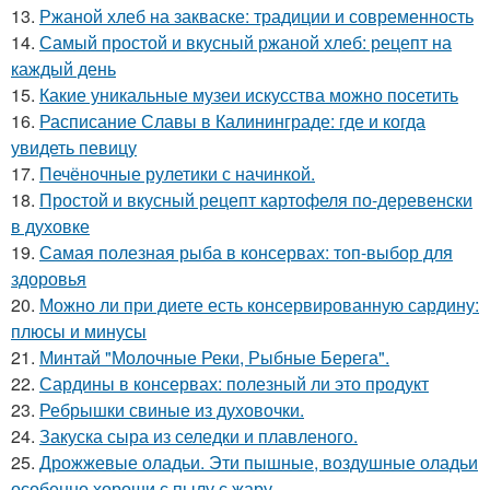
13.
Ржаной хлеб на закваске: традиции и современность
14.
Самый простой и вкусный ржаной хлеб: рецепт на
каждый день
15.
Какие уникальные музеи искусства можно посетить
16.
Расписание Славы в Калининграде: где и когда
увидеть певицу
17.
Печёночные рулетики с начинкой.
18.
Простой и вкусный рецепт картофеля по-деревенски
в духовке
19.
Самая полезная рыба в консервах: топ-выбор для
здоровья
20.
Можно ли при диете есть консервированную сардину:
плюсы и минусы
21.
Минтай "Молочные Реки, Рыбные Берега".
22.
Сардины в консервах: полезный ли это продукт
23.
Ребрышки свиные из духовочки.
24.
Закуска сыра из селедки и плавленого.
25.
Дрожжевые оладьи. Эти пышные, воздушные оладьи
особенно хороши с пылу с жару.