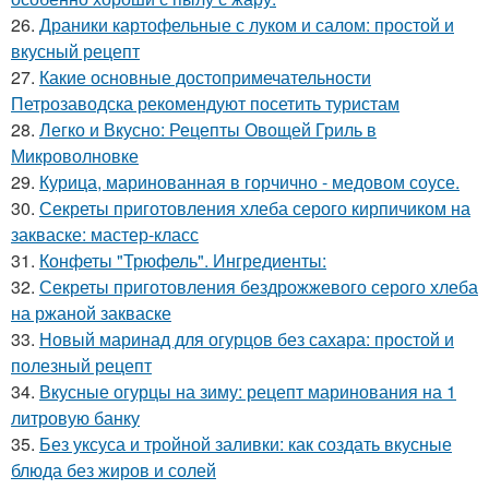
26.
Драники картофельные с луком и салом: простой и
вкусный рецепт
27.
Какие основные достопримечательности
Петрозаводска рекомендуют посетить туристам
28.
Легко и Вкусно: Рецепты Овощей Гриль в
Микроволновке
29.
Курица, маринованная в горчично - медовом соусе.
30.
Секреты приготовления хлеба серого кирпичиком на
закваске: мастер-класс
31.
Конфеты "Трюфель". Ингредиенты:
32.
Секреты приготовления бездрожжевого серого хлеба
на ржаной закваске
33.
Новый маринад для огурцов без сахара: простой и
полезный рецепт
34.
Вкусные огурцы на зиму: рецепт маринования на 1
литровую банку
35.
Без уксуса и тройной заливки: как создать вкусные
блюда без жиров и солей