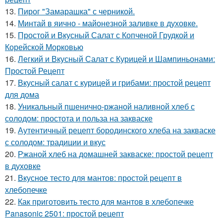
13.
Пирог "Замарашка" с черникой.
14.
Минтай в яично - майонезной заливке в духовке.
15.
Простой и Вкусный Салат с Копченой Грудкой и
Корейской Морковью
16.
Легкий и Вкусный Салат с Курицей и Шампиньонами:
Простой Рецепт
17.
Вкусный салат с курицей и грибами: простой рецепт
для дома
18.
Уникальный пшенично-ржаной наливной хлеб с
солодом: простота и польза на закваске
19.
Аутентичный рецепт бородинского хлеба на закваске
с солодом: традиции и вкус
20.
Ржаной хлеб на домашней закваске: простой рецепт
в духовке
21.
Вкусное тесто для мантов: простой рецепт в
хлебопечке
22.
Как приготовить тесто для мантов в хлебопечке
Panasonic 2501: простой рецепт