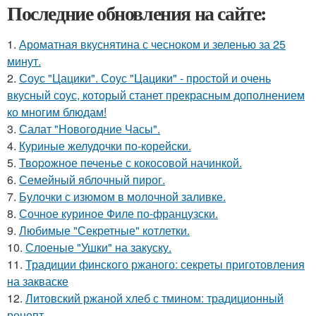
Последние обновления на сайте:
1.
Ароматная вкуснятина с чесноком и зеленью за 25
минут.
2.
Соус "Цацики". Соус "Цацики" - простой и очень
вкусный соус, который станет прекрасным дополнением
ко многим блюдам!
3.
Салат "Новогодние Часы".
4.
Куриные желудочки по-корейски.
5.
Твopoжное печенье с кокосовой начинкой.
6.
Семейный яблочный пирог.
7.
Булочки с изюмом в молочной заливке.
8.
Сочное куриное Филе по-французски.
9.
Любимые "Секретные" котлетки.
10.
Слоеные "Ушки" на закуску.
11.
Традиции финского ржаного: секреты приготовления
на закваске
12.
Литовский ржаной хлеб с тмином: традиционный
рецепт