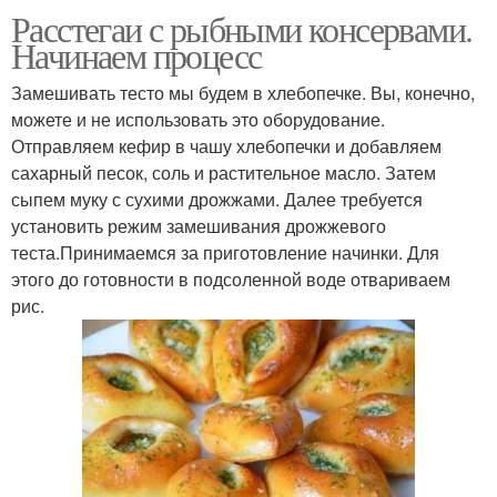
Расстегай с
Расстегаи с рыбными консервами.
Расстегаи с рыбным
консервированной
Начинаем процесс
фаршем
рыбой
Замешивать тесто мы будем в хлебопечке. Вы, конечно,
можете и не использовать это оборудование.
Отправляем кефир в чашу хлебопечки и добавляем
Быстрые расстегаи
Расстегай с сайрой
сахарный песок, соль и растительное масло. Затем
сыпем муку с сухими дрожжами. Далее требуется
установить режим замешивания дрожжевого
теста.Принимаемся за приготовление начинки. Для
Слойки с сайрой
Домашние расстегаи
этого до готовности в подсоленной воде отвариваем
рис.
Расстегаи с мясом
Расстегаи из скумбрии