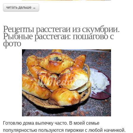
Рыбные расстегаи
Рыбный расстегай
читать дальше →
Рецепты расстегаи из скумбрии.
Расстегаи с
Рыбные расстегаи: пошагово с
консервированной
Расстегаи с сайрой
фото
рыбой
Расстегай с горбушей
Расстегаи с горбушей
Готовлю дома выпечку часто. В моей семье
популярностью пользуются пирожки с любой начинкой.