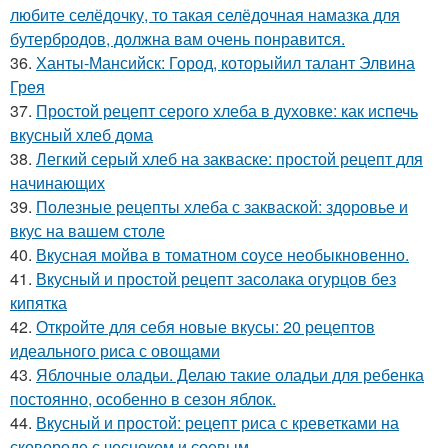
любите селёдочку, то такая селёдочная намазка для
бутербродов, должна вам очень понравится.
36.
Ханты-Мансийск: Город, которыйил талант Элвина
Грея
37.
Простой рецепт серого хлеба в духовке: как испечь
вкусный хлеб дома
38.
Легкий серый хлеб на закваске: простой рецепт для
начинающих
39.
Полезные рецепты хлеба с закваской: здоровье и
вкус на вашем столе
40.
Вкусная мойва в томатном соусе необыкновенно.
41.
Вкусный и простой рецепт засолака огурцов без
кипятка
42.
Откройте для себя новые вкусы: 20 рецептов
идеального риса с овощами
43.
Яблочные оладьи. Делаю такие оладьи для ребенка
постоянно, особенно в сезон яблок.
44.
Вкусный и простой: рецепт риса с креветками на
сковороде с чесноком и соевым