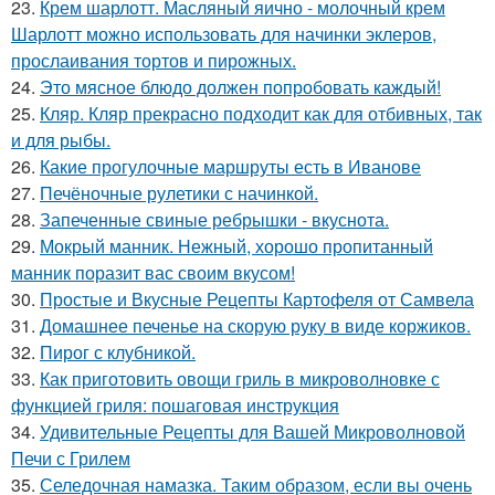
23.
Крем шарлотт. Масляный яично - молочный крем
Шарлотт можно использовать для начинки эклеров,
прослаивания тортов и пирожных.
24.
Это мясное блюдо должен попробовать каждый!
25.
Кляр. Кляр прекрасно подходит как для отбивных, так
и для рыбы.
26.
Какие прогулочные маршруты есть в Иванове
27.
Печёночные рулетики с начинкой.
28.
Запеченные свиные ребрышки - вкуснота.
29.
Мокрый манник. Нежный, хорошо пропитанный
манник поразит вас своим вкусом!
30.
Простые и Вкусные Рецепты Картофеля от Самвела
31.
Домашнее печенье на скорую руку в виде коржиков.
32.
Пирог с клубникой.
33.
Как приготовить овощи гриль в микроволновке с
функцией гриля: пошаговая инструкция
34.
Удивительные Рецепты для Вашей Микроволновой
Печи с Грилем
35.
Селедочная намазка. Таким образом, если вы очень